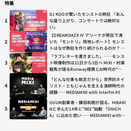
特集
DJ KOOが驚いたモンストの熱狂 「あん
1
な盛り上がり、コンサートでは絶対な
い」
【DREAMDAZE Ⅳ アリーナが熱狂で沸
2
いた「モンドリ」現地レポート】モンス
トはなぜ熱狂を作り続けられるのか？コ
ラボ初の“真獣神化”やDJ KOO、てつ
「ラブレターを書きました」──モンス
や、兎田ぺこら、壱百満天原サロメらも
3
ト映像制作は21日から3日へ MIXI・村瀨
集結
龍馬が語るRunway提携とAI時代の“つ
くる”
「どんな仕事も執念だから」世界的ネイ
4
リスト・ともにゃんを支える漁師時代の
経験——MEDIAMIXI with interfm #5
UUUM創業者・鎌田和樹が語る、HIKAKI
5
Nと歩んだ14年と“BEE”始動 「ONICH
A」に込めた想い——MEDIAMIXI with in
terfm #3