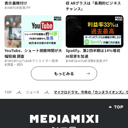
表示義務付け
収 ARグラスは「長期的ビジネス
#
#
#
AI
EU
音楽/PF
チャンス」
YouTube、ショート視聴時間が大
Spotify、第2四半期は14%増収
幅短縮 調査
AI投資を加速
#
#
#
#
#
#
#
SNS
YouTube
クリエイター経済
AI
Spotify
決算
音楽/PF
#
調査・統計
もっとみる
TOP
ニュース
マイクロドラマ、今年の「カンヌライオンズ」で