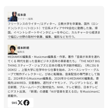
坂本泉
ライター/編集
フリーランスのライター/エディター。立教大学を卒業後、国外（ロン
ドン/シドニー/トロント）で日系メディアやPR会社に勤務した後、帰
国。イベントレポートやインタビューを中心に、カルチャーから経済ま
で幅広い分野の取材や執筆、編集、撮影などを行う。
榎本幹朗
編集長
MEDIAMIXI編集長・Musicman編集長・作家。著作「音楽が未来を連れ
てくる 時代を創った音楽ビジネス百年の革新者たち」「THE NEXT BIG 
THING スティーブ・ジョブズと日本の環太平洋創作戦記」（共にDU B
OOKS）。上智大学に在学中から仕事を始め、スペースシャワー・グル
ープで制作ディレクターに。ぴあに転職後、音楽配信の専門家として独
立。2024年からMusicman編集長。2026年からMEDIAMIXI編集長。寄
稿先はWIRED、文藝春秋、週刊ダイヤモンド、プレジデントなど。朝
日新聞、ブルームバーグに取材協力。NHK、テレビ朝日、日本テレビ
にゲスト出演。『新潮』の連載「AIが音楽を変える日」をMusicimanに
掲載中。
SNS