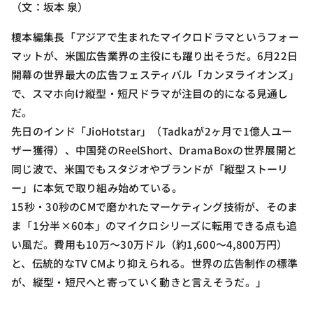
（文：坂本 泉）
榎本編集長「アジアで生まれたマイクロドラマというフォー
マットが、米国広告業界の主役にも躍り出そうだ。6月22日
開幕の世界最大の広告フェスティバル「カンヌライオンズ」
で、スマホ向け縦型・短尺ドラマが注目の的になる見通し
だ。
先日のインド「JioHotstar」（Tadkaが2ヶ月で1億人ユー
ザー獲得）、中国発のReelShort、DramaBoxの世界展開と
同じ波で、米国でもスタジオやブランドが「縦型ストーリ
ー」に本気で取り組み始めている。
15秒・30秒のCMで磨かれたマーケティング技術が、そのま
ま「1分半×60本」のマイクロシリーズに転用できる点も追
い風だ。費用も10万〜30万ドル（約1,600〜4,800万円）
と、伝統的なTV CMより抑えられる。世界の広告制作の標準
が、縦型・短尺へと寄っていく動きと言えそうだ。」