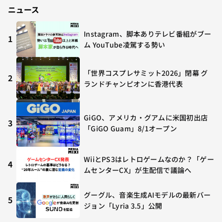
ニュース
Instagram、脚本ありテレビ番組がブー
1
ム YouTube凌駕する勢い
「世界コスプレサミット2026」閉幕 グ
2
ランドチャンピオンに香港代表
GiGO、アメリカ・グアムに米国初出店
3
「GiGO Guam」8/1オープン
WiiとPS3はレトロゲームなのか？「ゲー
4
ムセンターCX」が生配信で議論へ
グーグル、音楽生成AIモデルの最新バー
5
ジョン「Lyria 3.5」公開