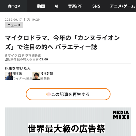
動画
AI
音楽/PF
SNS
アニメ/ゲーム
TOP
2026.06.17
19:29
ニュース
マイクロドラマ、今年の「カンヌライオン
ズ」で注目の的へ バラエティー誌
#
#
マイクロドラマ
動画
記事を読み終える目安:
03:00
記事を書いた人
坂本泉
榎本幹朗
ライター/編集
編集長
この記事を再生する