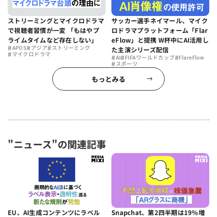
ストリーミングとマイクロドラマ
サッカー選手ネイマール、マイク
で視聴者習慣が一変 「もはやプ
ロドラマプラットフォーム「Flar
ライムタイムなど存在しない」
eFlow」と提携 W杯中にAI活用し
#
#
#
APOS
アジア
ストリーミング
た主演シリーズ配信
#
マイクロドラマ
#
#
#
AI
FIFAワールドカップ
FlareFlow
#
スポーツ
もっとみる
"ニュース"の関連記事
EU、AI生成コンテンツにラベル
Snapchat、第2四半期は19%増