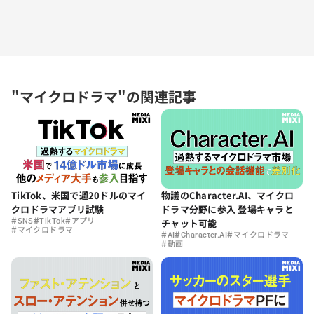
"マイクロドラマ"の関連記事
TikTok、米国で週20ドルのマイ
物議のCharacter.AI、マイクロ
クロドラマアプリ試験
ドラマ分野に参入 登場キャラと
#
#
#
SNS
TikTok
アプリ
チャット可能
#
マイクロドラマ
#
#
#
AI
Character.AI
マイクロドラマ
#
動画