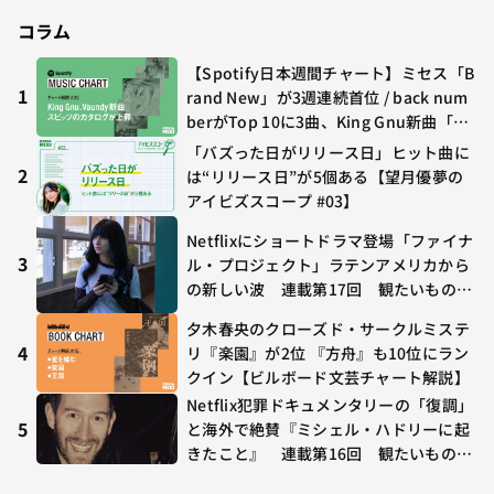
コラム
【Spotify日本週間チャート】ミセス「B
1
rand New」が3週連続首位 / back num
berがTop 10に3曲、King Gnu新曲「G
O GHOST」が初登場〜集計期間：2026
「バズった日がリリース日」ヒット曲に
年7/24〜7/30
2
は“リリース日”が5個ある【望月優夢の
アイビズスコープ #03】
Netflixにショートドラマ登場「ファイナ
3
ル・プロジェクト」ラテンアメリカから
の新しい波 連載第17回 観たいものが
多すぎる～稲垣貴俊の配信時評
夕木春央のクローズド・サークルミステ
4
リ『楽園』が2位 『方舟』も10位にラン
クイン【ビルボード文芸チャート解説】
Netflix犯罪ドキュメンタリーの「復調」
5
と海外で絶賛『ミシェル・ハドリーに起
きたこと』 連載第16回 観たいものが
多すぎる～稲垣貴俊の配信時評