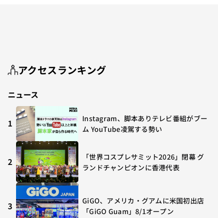
アクセスランキング
ニュース
Instagram、脚本ありテレビ番組がブー
1
ム YouTube凌駕する勢い
「世界コスプレサミット2026」閉幕 グ
2
ランドチャンピオンに香港代表
GiGO、アメリカ・グアムに米国初出店
3
「GiGO Guam」8/1オープン