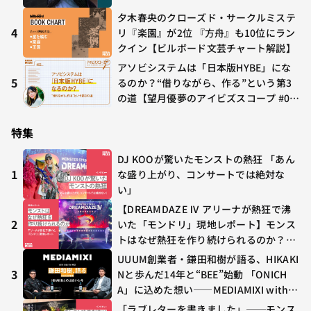
多すぎる～稲垣貴俊の配信時評
夕木春央のクローズド・サークルミステ
4
リ『楽園』が2位 『方舟』も10位にラン
クイン【ビルボード文芸チャート解説】
アソビシステムは「日本版HYBE」にな
5
るのか？“借りながら、作る”という第3
の道【望月優夢のアイビズスコープ #0
2】
特集
DJ KOOが驚いたモンストの熱狂 「あん
1
な盛り上がり、コンサートでは絶対な
い」
【DREAMDAZE Ⅳ アリーナが熱狂で沸
2
いた「モンドリ」現地レポート】モンス
トはなぜ熱狂を作り続けられるのか？コ
ラボ初の“真獣神化”やDJ KOO、てつ
UUUM創業者・鎌田和樹が語る、HIKAKI
や、兎田ぺこら、壱百満天原サロメらも
3
Nと歩んだ14年と“BEE”始動 「ONICH
集結
A」に込めた想い——MEDIAMIXI with in
terfm #3
「ラブレターを書きました」──モンス