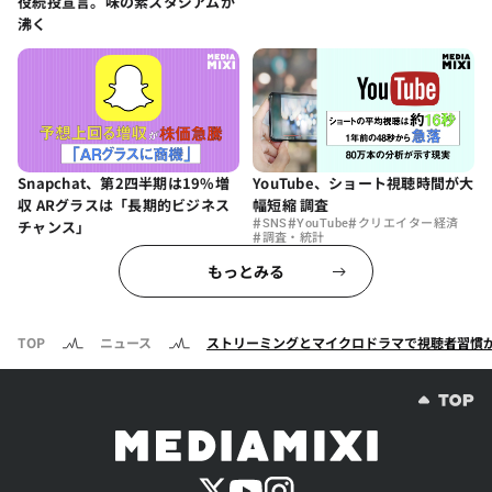
役続投宣言。味の素スタジアムが
沸く
Snapchat、第2四半期は19%増
YouTube、ショート視聴時間が大
収 ARグラスは「長期的ビジネス
幅短縮 調査
#
#
#
チャンス」
SNS
YouTube
クリエイター経済
#
調査・統計
もっとみる
TOP
ニュース
ストリーミングとマイクロドラマで視聴者習慣が