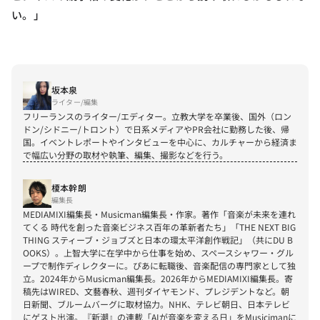
い。」
坂本泉
ライター/編集
フリーランスのライター/エディター。立教大学を卒業後、国外（ロン
ドン/シドニー/トロント）で日系メディアやPR会社に勤務した後、帰
国。イベントレポートやインタビューを中心に、カルチャーから経済ま
で幅広い分野の取材や執筆、編集、撮影などを行う。
榎本幹朗
編集長
MEDIAMIXI編集長・Musicman編集長・作家。著作「音楽が未来を連れ
てくる 時代を創った音楽ビジネス百年の革新者たち」「THE NEXT BIG 
THING スティーブ・ジョブズと日本の環太平洋創作戦記」（共にDU B
OOKS）。上智大学に在学中から仕事を始め、スペースシャワー・グル
ープで制作ディレクターに。ぴあに転職後、音楽配信の専門家として独
立。2024年からMusicman編集長。2026年からMEDIAMIXI編集長。寄
稿先はWIRED、文藝春秋、週刊ダイヤモンド、プレジデントなど。朝
日新聞、ブルームバーグに取材協力。NHK、テレビ朝日、日本テレビ
にゲスト出演。『新潮』の連載「AIが音楽を変える日」をMusicimanに