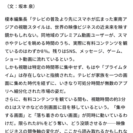
（文：坂本 泉）
榎本編集長「テレビの普及より先にスマホが広まった東南ア
ジアの視聴スタイルは、世界の映像ビジネスの近未来を映す
鏡かもしれない。同地域のプレミアム動画ユーザーが、スマ
ホやテレビを眺める時間のうち、実際に有料コンテンツを観
ているのはわずか8%。残りはSNS、メッセージ、ゲーム、
ショート動画に流れているという。
しかも視聴は特定の時間帯に集中せず、もはや「プライムタ
イム」は存在しないと指摘された。テレビが家族を一つの画
面に集めた時代を経ずに、いきなり可処分時間が無数のアプ
リへ細分化された市場の姿だ。
さらに、有料コンテンツを観ている間も、視聴時間の約3分
の1はスマホなどの別画面に目を移しているという。「集中
する画面」と「落ち着きのない画面」が同時に動いているわ
けだ。限られた8%をどう奪い、どう没頭させるか——映像
ビジネスの競争軸の変化が、ここから読み取れるかもしれな