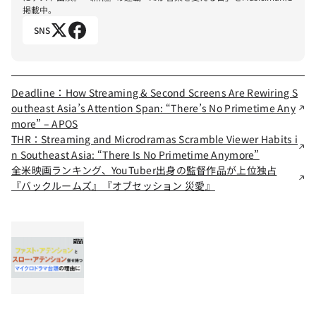
掲載中。
SNS
Deadline：How Streaming & Second Screens Are Rewiring S
outheast Asia’s Attention Span: “There’s No Primetime Any
more” – APOS
THR：Streaming and Microdramas Scramble Viewer Habits i
n Southeast Asia: “There Is No Primetime Anymore”
全米映画ランキング、YouTuber出身の監督作品が上位独占
『バックルームズ』『オブセッション 災愛』