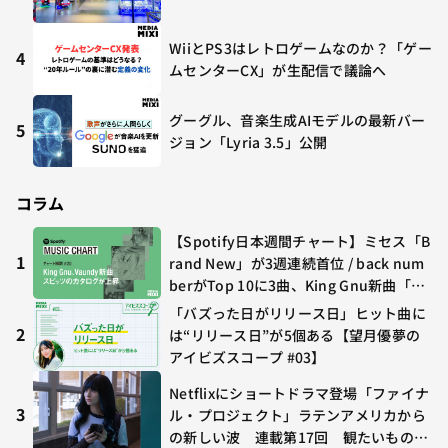
WiiとPS3はレトロゲームなのか？「ゲー
4
ムセンターCX」が生配信で議論へ
グーグル、音楽生成AIモデルの最新バー
5
ジョン「Lyria 3.5」公開
コラム
【Spotify日本週間チャート】ミセス「B
1
rand New」が3週連続首位 / back num
berがTop 10に3曲、King Gnu新曲「G
O GHOST」が初登場〜集計期間：2026
「バズった日がリリース日」ヒット曲に
年7/24〜7/30
2
は“リリース日”が5個ある【望月優夢の
アイビズスコープ #03】
Netflixにショートドラマ登場「ファイナ
3
ル・プロジェクト」ラテンアメリカから
の新しい波 連載第17回 観たいものが