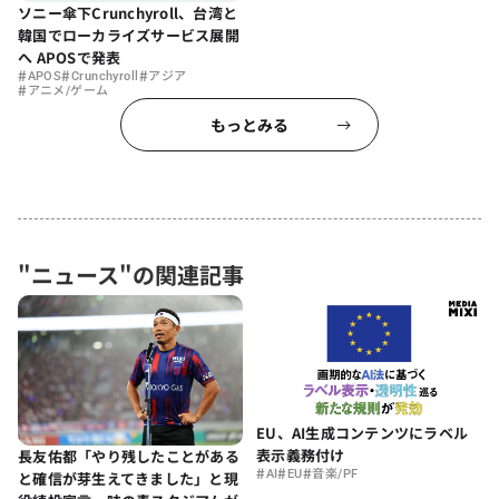
ソニー傘下Crunchyroll、台湾と
韓国でローカライズサービス展開
へ APOSで発表
#
#
#
APOS
Crunchyroll
アジア
#
アニメ/ゲーム
もっとみる
"ニュース"の関連記事
EU、AI生成コンテンツにラベル
表示義務付け
長友佑都「やり残したことがある
#
#
#
AI
EU
音楽/PF
と確信が芽生えてきました」と現