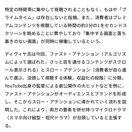
特定の時間帯に集中して視聴されることもなく、もはや「プ
ライムタイム」は存在しないと指摘。また、消費者はプレミ
アムコンテンツを視聴している時間の約3分の1をセカンドス
クリーンを眺めることに費やしており「集中する画面と落ち
着きのない画面」が同時に稼働しているという。
ディヴィヤ氏は今回、ファスト・アテンション（アルゴリズ
ムによって選ばれた、さっと目を通せるコンテンツがスクロ
ール表示される）とスロー・アテンション（消費者が自ら進
んで選ぶ、没頭して視聴する体験。収益化の段階）に分類。
YouTube出身の監督による劇公開作の大ヒットなどを例に、
ファスト・アテンションがオーディエンスとブランドを形成
し、そこからスロー・アテンションに導かれていく流れを説
明した。これにより、両方の要素を併せ持つマイクロドラマ
（スマホ向け縦型・短尺ドラマ）が台頭していると主張す
る。