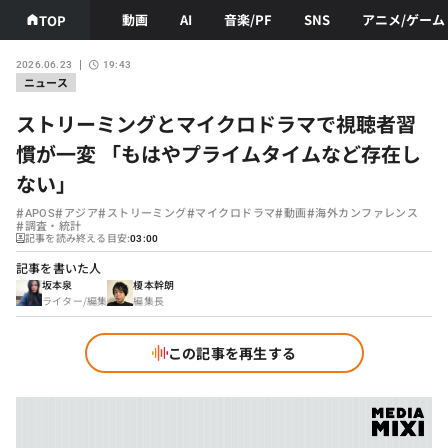
動画
AI
音楽/PF
SNS
アニメ/ゲーム
TOP
2026.06.23
19:43
ニュース
ストリーミングとマイクロドラマで視聴者習
慣が一変 「もはやプライムタイムなど存在し
ない」
#
#
#
#
#
#
APOS
アジア
ストリーミング
マイクロドラマ
動画
海外カンファレンス
#
調査・統計
記事を読み終える目安:
03:00
記事を書いた人
坂本泉
榎本幹朗
ライター/編集
編集長
この記事を再生する