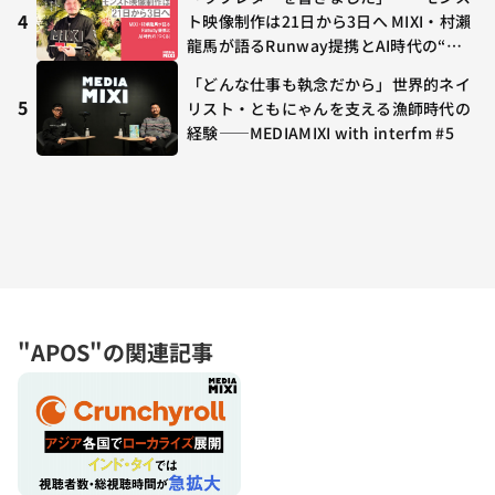
4
ト映像制作は21日から3日へ MIXI・村瀨
龍馬が語るRunway提携とAI時代の“つ
くる”
「どんな仕事も執念だから」世界的ネイ
5
リスト・ともにゃんを支える漁師時代の
経験——MEDIAMIXI with interfm #5
"APOS"の関連記事