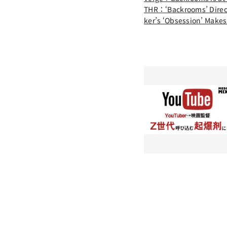
THR：‘Backrooms’ Directo
ker’s ‘Obsession’ Make