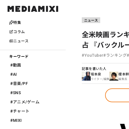
ニュース
特集
全米映画ランキ
コラム
ニュース
占 『バックル
#
#
YouTuber
ランキング
キーワード
#
動画
記事を書いた人
#
坂本泉
榎本
AI
ライター/編集
編集長
#
音楽/PF
#
SNS
#
アニメ/ゲーム
#
チャート
#
MIXI