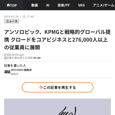
動画
AI
音楽/PF
SNS
アニメ/ゲーム
TOP
2026.05.20
17:49
ニュース
アンソロピック、KPMGと戦略的グローバル提
携 クロードをコアビジネスと276,000人以上
の従業員に展開
#
#
AI
Anthropic
記事を読み終える目安:
03:00
記事を書いた人
MEDIAMIXI編集部
編集部
この記事を再生する