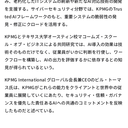
み、老朽化したITシステムの刷新や新たなAI対応技術の開発
を支援する。サイバーセキュリティ分野では、KPMGのTrus
ted AIフレームワークのもと、重要システムの脆弱性の発
見・修正にクロードを活用する。
KPMGとテキサス大学オースティン校マコームズ・スクー
ル・オブ・ビジネスによる共同研究では、AI導入の効果は技
術そのものだけでなく、従業員がいかに判断を行使し、ワー
クフローを構築し、AIの出力を評価するかに依存するとの知
見が得られているという。
KPMG International グローバル会長兼CEOのビル・トーマ
ス氏は、KPMGがこれらの能力をクライアントと世界中の従
業員に展開していくにあたり、セキュリティ・信頼・ガバナ
ンスを優先した責任あるAIへの共通のコミットメントを反映
したものだと述べている。