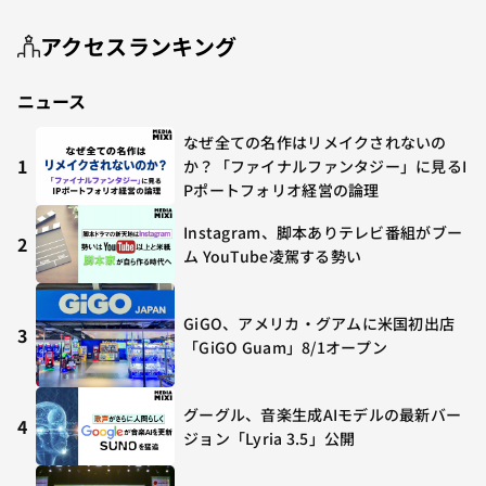
アクセスランキング
ニュース
なぜ全ての名作はリメイクされないの
1
か？「ファイナルファンタジー」に見るI
Pポートフォリオ経営の論理
Instagram、脚本ありテレビ番組がブー
2
ム YouTube凌駕する勢い
GiGO、アメリカ・グアムに米国初出店
3
「GiGO Guam」8/1オープン
グーグル、音楽生成AIモデルの最新バー
4
ジョン「Lyria 3.5」公開