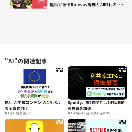
龍馬が語るRunway提携とAI時代の“つ
くる”
"AI"の関連記事
EU、AI生成コンテンツにラベル
Spotify、第2四半期は14%増収
表示義務付け
AI投資を加速
#
#
#
#
#
#
#
AI
EU
音楽/PF
AI
Spotify
決算
音楽/PF