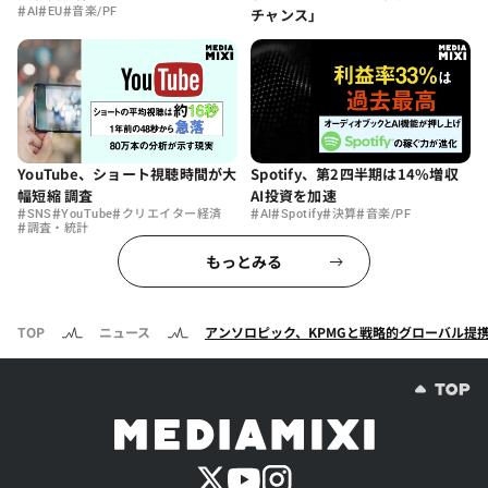
#
#
#
AI
EU
音楽/PF
チャンス」
YouTube、ショート視聴時間が大
Spotify、第2四半期は14%増収
幅短縮 調査
AI投資を加速
#
#
#
#
#
#
#
SNS
YouTube
クリエイター経済
AI
Spotify
決算
音楽/PF
#
調査・統計
もっとみる
TOP
ニュース
アンソロピック、KPMGと戦略的グローバル提携