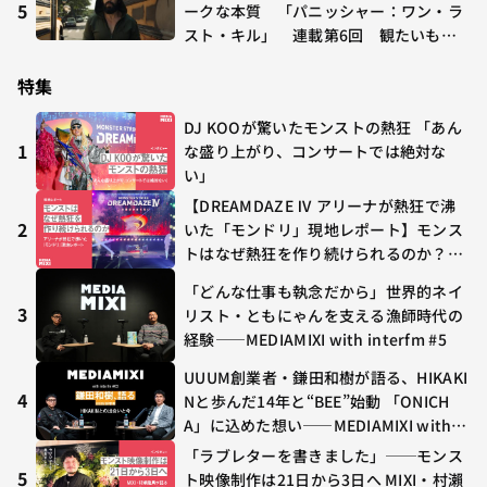
5
ークな本質 「パニッシャー：ワン・ラ
スト・キル」 連載第6回 観たいもの
が多すぎる～稲垣貴俊の配信時評
特集
DJ KOOが驚いたモンストの熱狂 「あん
1
な盛り上がり、コンサートでは絶対な
い」
【DREAMDAZE Ⅳ アリーナが熱狂で沸
2
いた「モンドリ」現地レポート】モンス
トはなぜ熱狂を作り続けられるのか？コ
ラボ初の“真獣神化”やDJ KOO、てつ
「どんな仕事も執念だから」世界的ネイ
や、兎田ぺこら、壱百満天原サロメらも
3
リスト・ともにゃんを支える漁師時代の
集結
経験——MEDIAMIXI with interfm #5
UUUM創業者・鎌田和樹が語る、HIKAKI
4
Nと歩んだ14年と“BEE”始動 「ONICH
A」に込めた想い——MEDIAMIXI with in
terfm #3
「ラブレターを書きました」──モンス
5
ト映像制作は21日から3日へ MIXI・村瀨