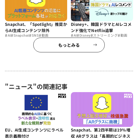
Snapchat、「Spotlight」推奨か
Disney+、韓国ドラマとAIレコメ
らAI生成コンテンツ除外
ンド強化でNetflix追撃
#
#
#
#
#
#
#
#
AI
Snapchat
SNS
動画
AI
Disney
ストリーミング
動画
もっとみる
"ニュース"の関連記事
EU、AI生成コンテンツにラベル
Snapchat、第2四半期は19%増
表示義務付け
収 ARグラスは「長期的ビジネス