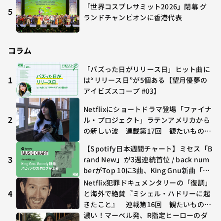
「世界コスプレサミット2026」閉幕 グ
5
ランドチャンピオンに香港代表
コラム
「バズった日がリリース日」ヒット曲に
1
は“リリース日”が5個ある【望月優夢の
アイビズスコープ #03】
Netflixにショートドラマ登場「ファイナ
2
ル・プロジェクト」ラテンアメリカから
の新しい波 連載第17回 観たいものが
多すぎる～稲垣貴俊の配信時評
【Spotify日本週間チャート】ミセス「B
3
rand New」が3週連続首位 / back num
berがTop 10に3曲、King Gnu新曲「G
O GHOST」が初登場〜集計期間：2026
Netflix犯罪ドキュメンタリーの「復調」
年7/24〜7/30
4
と海外で絶賛『ミシェル・ハドリーに起
きたこと』 連載第16回 観たいものが
多すぎる～稲垣貴俊の配信時評
濃い！マーベル発、R指定ヒーローのダ