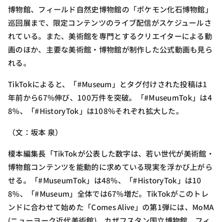
博物館、フィールド自然史博物館の「ポケモン化石博物館」
巡回展まで、限定コンテンツのライブ配信がスケジュールさ
れている。また、美術館を専門とするクリエイターによる動
画のほか、主要な美術館・博物館が制作した公式動画も見ら
れる。
TikTokによると、「#Museum」とタグ付けされた投稿は1
年前から67%伸び、100万件を突破。「#MuseumTok」は4
8%、「#HistoryTok」は108%それぞれ拡大した。
（文：坂本 泉）
榎本編集長「TikTokが公表した数字は、若い世代が美術館・
博物館コンテンツを能動的に求めている現実を浮かび上がら
せる。「#MuseumTok」は48%、「#HistoryTok」は10
8%、「#Museum」全体では67%増だ。TikTokがこのトレ
ンドに合わせて始めた「Comes Alive」の第1弾には、MoMA
(ニューヨーク近代美術館)、カザフスタン国立博物館、フィ