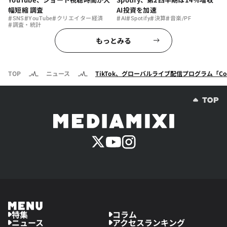
幅短縮 調査
AI投資を加速
#
#
#
#
#
#
#
SNS
YouTube
クリエイター経済
AI
Spotify
決算
音楽/PF
#
調査・統計
もっとみる
TOP
ニュース
TikTok、グローバルライブ配信プログラム「Com
特集
コラム
ニュース
アクセスランキング