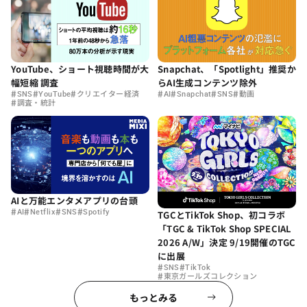
Snapchat、「Spotlight」推奨か
YouTube、ショート視聴時間が大
らAI生成コンテンツ除外
幅短縮 調査
#
#
#
#
#
#
#
AI
Snapchat
SNS
動画
SNS
YouTube
クリエイター経済
#
調査・統計
AIと万能エンタメアプリの台頭
#
#
#
#
AI
Netflix
SNS
Spotify
TGCとTikTok Shop、初コラボ
「TGC & TikTok Shop SPECIAL
2026 A/W」決定 9/19開催のTGC
に出展
#
#
SNS
TikTok
#
東京ガールズコレクション
もっとみる