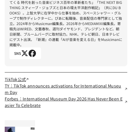
てくる 時代を創った音楽ビジネス百年の革新者たち」「THE NEXT BIG 
THING スティーブ・ジョブズと日本の環太平洋創作戦記」（共にDU B
OOKS）。上智大学に在学中から仕事を始め、スペースシャワー・グル
ープで制作ディレクターに。ぴあに転職後、音楽配信の専門家として独
立。2024年からMusicman編集長。2026年からMEDIAMIXI編集長。寄
稿先はWIRED、文藝春秋、週刊ダイヤモンド、プレジデントなど。朝
日新聞、ブルームバーグに取材協力。NHK、テレビ朝日、日本テレビ
にゲスト出演。『新潮』の連載「AIが音楽を変える日」をMusicimanに
掲載中。
SNS
TikTok公式
TY：TikTok announces activations for International Museu
m Day
Forbes：International Museum Day 2026 Has Never Been E
asier To Celebrate