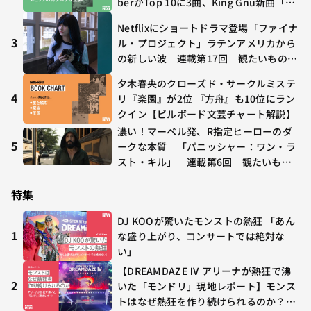
berがTop 10に3曲、King Gnu新曲「G
O GHOST」が初登場〜集計期間：2026
Netflixにショートドラマ登場「ファイナ
年7/24〜7/30
3
ル・プロジェクト」ラテンアメリカから
の新しい波 連載第17回 観たいものが
多すぎる～稲垣貴俊の配信時評
夕木春央のクローズド・サークルミステ
4
リ『楽園』が2位 『方舟』も10位にラン
クイン【ビルボード文芸チャート解説】
濃い！マーベル発、R指定ヒーローのダ
5
ークな本質 「パニッシャー：ワン・ラ
スト・キル」 連載第6回 観たいもの
が多すぎる～稲垣貴俊の配信時評
特集
DJ KOOが驚いたモンストの熱狂 「あん
1
な盛り上がり、コンサートでは絶対な
い」
【DREAMDAZE Ⅳ アリーナが熱狂で沸
2
いた「モンドリ」現地レポート】モンス
トはなぜ熱狂を作り続けられるのか？コ