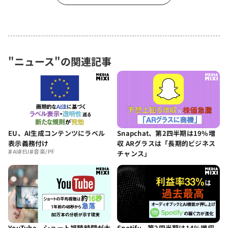
"ニュース"の関連記事
EU、AI生成コンテンツにラベル
Snapchat、第2四半期は19%増
表示義務付け
収 ARグラスは「長期的ビジネス
#
#
#
AI
EU
音楽/PF
チャンス」
YouTube、ショート視聴時間が大
Spotify、第2四半期は14%増収