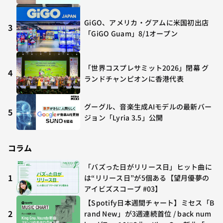
GiGO、アメリカ・グアムに米国初出店
3
「GiGO Guam」8/1オープン
「世界コスプレサミット2026」閉幕 グ
4
ランドチャンピオンに香港代表
グーグル、音楽生成AIモデルの最新バー
5
ジョン「Lyria 3.5」公開
コラム
「バズった日がリリース日」ヒット曲に
1
は“リリース日”が5個ある【望月優夢の
アイビズスコープ #03】
【Spotify日本週間チャート】ミセス「B
2
rand New」が3週連続首位 / back num