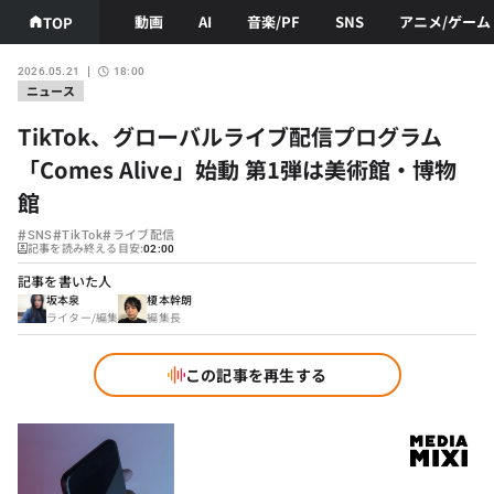
動画
AI
音楽/PF
SNS
アニメ/ゲーム
TOP
2026.05.21
18:00
ニュース
TikTok、グローバルライブ配信プログラム
「Comes Alive」始動 第1弾は美術館・博物
館
#
#
#
SNS
TikTok
ライブ配信
記事を読み終える目安:
02:00
記事を書いた人
坂本泉
榎本幹朗
ライター/編集
編集長
この記事を再生する