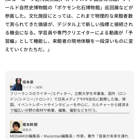
ールド自然史博物館の「ポケモン化石博物館」巡回展などが
参画した。文化施設にとっては、これまで物理的な来館者数
で測られてきた価値が、デジタル上で新しい指標と接続され
る機会になる。学芸員や専門クリエイターによる動画が「予
習編」として機能し、来館者の現地体験を一段深いものに変
えていくかたちだ。」
坂本泉
ライター/編集
フリーランスのライター/エディター。立教大学を卒業後、国外（ロン
ドン/シドニー/トロント）で日系メディアやPR会社に勤務した後、帰
国。イベントレポートやインタビューを中心に、カルチャーから経済ま
で幅広い分野の取材や執筆、編集、撮影などを行う。
榎本幹朗
編集長
MEDIAMIXI編集長・Musicman編集長・作家。著作「音楽が未来を連れ