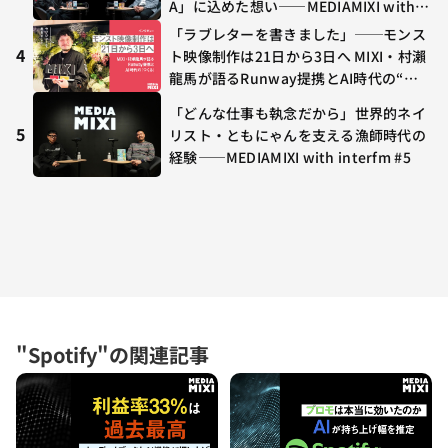
A」に込めた想い——MEDIAMIXI with in
terfm #3
「ラブレターを書きました」──モンス
4
ト映像制作は21日から3日へ MIXI・村瀨
龍馬が語るRunway提携とAI時代の“つ
くる”
「どんな仕事も執念だから」世界的ネイ
5
リスト・ともにゃんを支える漁師時代の
経験——MEDIAMIXI with interfm #5
"Spotify"の関連記事