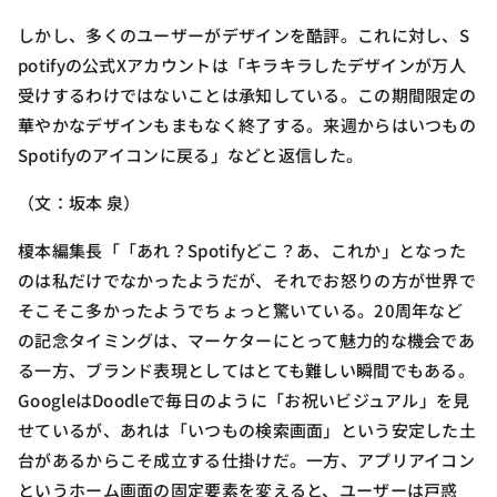
しかし、多くのユーザーがデザインを酷評。これに対し、S
potifyの公式Xアカウントは「キラキラしたデザインが万人
受けするわけではないことは承知している。この期間限定の
華やかなデザインもまもなく終了する。来週からはいつもの
Spotifyのアイコンに戻る」などと返信した。
（文：坂本 泉）
榎本編集長「「あれ？Spotifyどこ？あ、これか」となった
のは私だけでなかったようだが、それでお怒りの方が世界で
そこそこ多かったようでちょっと驚いている。20周年など
の記念タイミングは、マーケターにとって魅力的な機会であ
る一方、ブランド表現としてはとても難しい瞬間でもある。
GoogleはDoodleで毎日のように「お祝いビジュアル」を見
せているが、あれは「いつもの検索画面」という安定した土
台があるからこそ成立する仕掛けだ。一方、アプリアイコン
というホーム画面の固定要素を変えると、ユーザーは戸惑