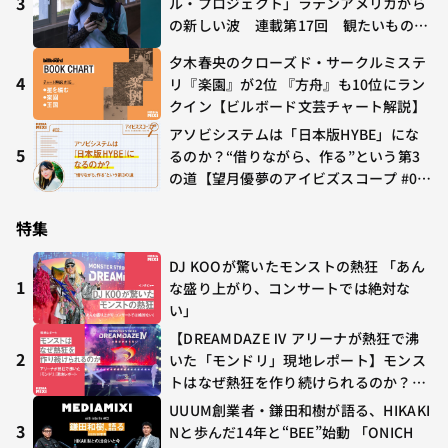
3
ル・プロジェクト」ラテンアメリカから
の新しい波 連載第17回 観たいものが
多すぎる～稲垣貴俊の配信時評
夕木春央のクローズド・サークルミステ
4
リ『楽園』が2位 『方舟』も10位にラン
クイン【ビルボード文芸チャート解説】
アソビシステムは「日本版HYBE」にな
5
るのか？“借りながら、作る”という第3
の道【望月優夢のアイビズスコープ #0
2】
特集
DJ KOOが驚いたモンストの熱狂 「あん
1
な盛り上がり、コンサートでは絶対な
い」
【DREAMDAZE Ⅳ アリーナが熱狂で沸
2
いた「モンドリ」現地レポート】モンス
トはなぜ熱狂を作り続けられるのか？コ
ラボ初の“真獣神化”やDJ KOO、てつ
UUUM創業者・鎌田和樹が語る、HIKAKI
や、兎田ぺこら、壱百満天原サロメらも
3
Nと歩んだ14年と“BEE”始動 「ONICH
集結