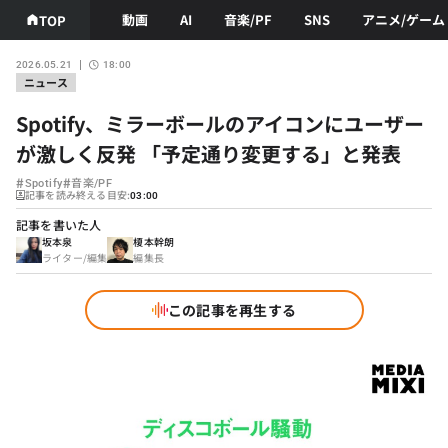
動画
AI
音楽/PF
SNS
アニメ/ゲーム
TOP
2026.05.21
18:00
ニュース
Spotify、ミラーボールのアイコンにユーザー
が激しく反発 「予定通り変更する」と発表
#
#
Spotify
音楽/PF
記事を読み終える目安:
03:00
記事を書いた人
坂本泉
榎本幹朗
ライター/編集
編集長
この記事を再生する