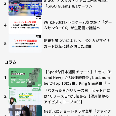
GiGO、アメリカ・グアムに米国初出店
3
「GiGO Guam」8/1オープン
WiiとPS3はレトロゲームなのか？「ゲー
4
ムセンターCX」が生配信で議論へ
転売対策ついに本丸へ。ポケカがマイナ
5
カード認証に踏み切った理由
コラム
【Spotify日本週間チャート】ミセス「B
1
rand New」が3週連続首位 / back num
berがTop 10に3曲、King Gnu新曲「G
O GHOST」が初登場〜集計期間：2026
「バズった日がリリース日」ヒット曲に
年7/24〜7/30
2
は“リリース日”が5個ある【望月優夢の
アイビズスコープ #03】
Netflixにショートドラマ登場「ファイナ