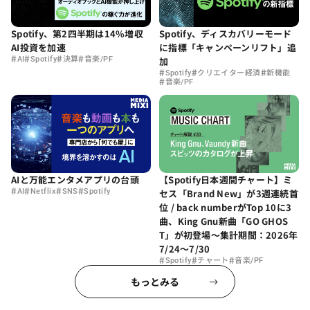
Spotify、第2四半期は14%増収
Spotify、ディスカバリーモード
AI投資を加速
に指標「キャンペーンリフト」追
#
#
#
#
AI
Spotify
決算
音楽/PF
加
#
#
#
Spotify
クリエイター経済
新機能
#
音楽/PF
AIと万能エンタメアプリの台頭
【Spotify日本週間チャート】ミ
#
#
#
#
AI
Netflix
SNS
Spotify
セス「Brand New」が3週連続首
位 / back numberがTop 10に3
曲、King Gnu新曲「GO GHOS
T」が初登場〜集計期間：2026年
7/24〜7/30
#
#
#
Spotify
チャート
音楽/PF
もっとみる