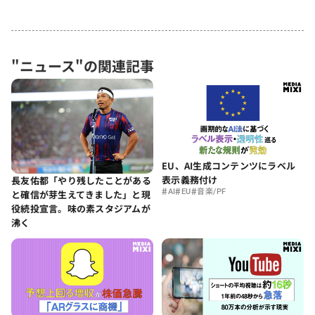
"ニュース"の関連記事
EU、AI生成コンテンツにラベル
表示義務付け
長友佑都「やり残したことがある
#
#
#
AI
EU
音楽/PF
と確信が芽生えてきました」と現
役続投宣言。味の素スタジアムが
沸く