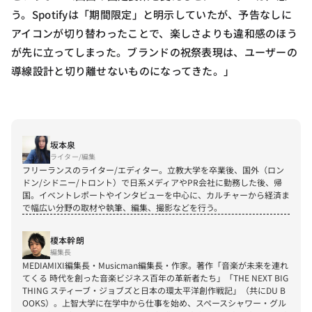
う。Spotifyは「期間限定」と明示していたが、予告なしに
アイコンが切り替わったことで、楽しさよりも違和感のほう
が先に立ってしまった。ブランドの祝祭表現は、ユーザーの
導線設計と切り離せないものになってきた。」
坂本泉
ライター/編集
フリーランスのライター/エディター。立教大学を卒業後、国外（ロン
ドン/シドニー/トロント）で日系メディアやPR会社に勤務した後、帰
国。イベントレポートやインタビューを中心に、カルチャーから経済ま
で幅広い分野の取材や執筆、編集、撮影などを行う。
榎本幹朗
編集長
MEDIAMIXI編集長・Musicman編集長・作家。著作「音楽が未来を連れ
てくる 時代を創った音楽ビジネス百年の革新者たち」「THE NEXT BIG 
THING スティーブ・ジョブズと日本の環太平洋創作戦記」（共にDU B
OOKS）。上智大学に在学中から仕事を始め、スペースシャワー・グル