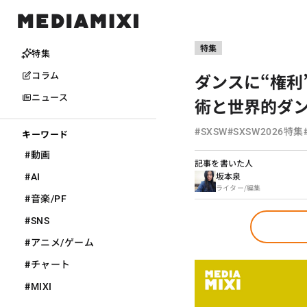
特集
特集
ダンスに“権利
コラム
ニュース
術と世界的ダ
#
#
SXSW
SXSW2026特集
キーワード
#
動画
記事を書いた人
#
坂本泉
AI
ライター/編集
#
音楽/PF
#
SNS
#
アニメ/ゲーム
#
チャート
#
MIXI