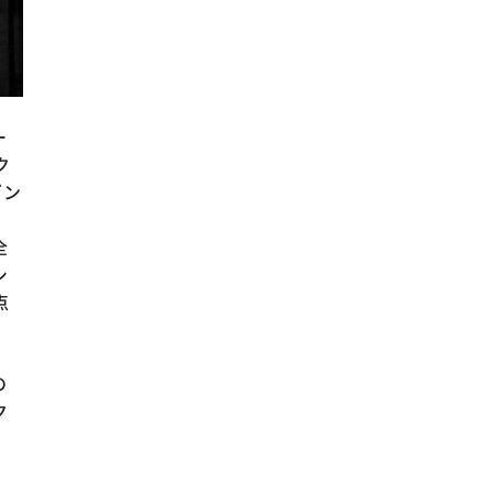
ー
ク
ダン
、
全
シ
点
の
ク