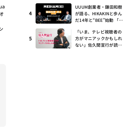
I・村瀨龍馬が語るRunw
ua
UUUM創業者・鎌田和樹
ay提携とAI時代の“つく
4
オ
が語る、HIKAKINと歩ん
る”
だ14年と“BEE”始動 「O
務
NICHA」に込めた想い
ン
「いま、テレビ視聴者の
——MEDIAMIXI with inte
5
方がマニアックかもしれ
rfm #3
ない」佐久間宣行が読み
解くメディアの逆転と“語
れる番組”の時代