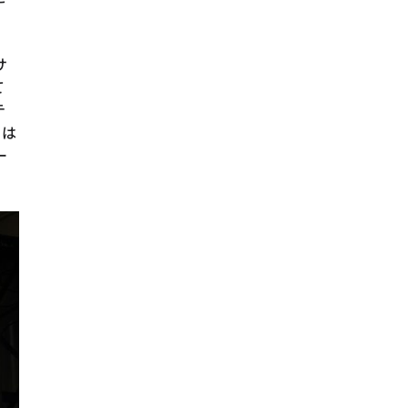
サ
て
テ
トは
ー