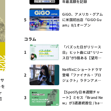
年最高額を記録
GiGO、アメリカ・グアム
5
に米国初出店「GiGO Gu
am」8/1オープン
コラム
「バズった日がリリース
1
日」ヒット曲には“リリー
ス日”が5個ある【望月優
夢のアイビズスコープ #0
3】
Netflixにショートドラマ
2
登場「ファイナル・プロ
・サ
ジェクト」ラテンアメリ
トを
カからの新しい波 連載
第17回 観たいものが多
ャ
【Spotify日本週間チャ
すぎる～稲垣貴俊の配信
3
ート】ミセス「Brand Ne
紹
時評
w」が3週連続首位 / bac
k numberがTop 10に3