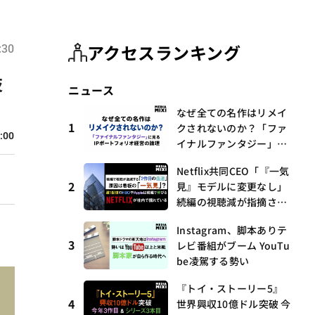
アクセスランキング
:30
技
ニュース
」
なぜ全ての名作はリメイ
1
クされないのか？「ファ
:00
イナルファンタジー」に
見るIPポートフォリオ経
Netflix共同CEO「『一気
営の論理
2
見』モデルに変更なし」
続編の視聴減が指摘され
る中
Instagram、脚本ありテ
3
レビ番組がブーム YouTu
be凌駕する勢い
『トイ・ストーリー5』
4
世界興収10億ドル突破 今