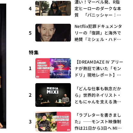
濃い！マーベル発、R指
曲、King Gnu新曲「GO
4
定ヒーローのダークな本
GHOST」が初登場〜集計
質 「パニッシャー：ワ
期間：2026年7/24〜7/30
ン・ラスト・キル」 連
Netflix犯罪ドキュメンタ
載第6回 観たいものが
5
リーの「復調」と海外で
多すぎる～稲垣貴俊の配
絶賛『ミシェル・ハドリ
信時評
ーに起きたこと』 連載
特集
第16回 観たいものが多
すぎる～稲垣貴俊の配信
【DREAMDAZE Ⅳ アリー
時評
1
ナが熱狂で沸いた「モン
ドリ」現地レポート】モ
ンストはなぜ熱狂を作り
続けられるのか？コラボ
「どんな仕事も執念だか
2
初の“真獣神化”やDJ KO
ら」世界的ネイリスト・
O、てつや、兎田ぺこ
ともにゃんを支える漁師
ら、壱百満天原サロメら
時代の経験——MEDIAMIX
も集結
I with interfm #5
「ラブレターを書きまし
3
た」──モンスト映像制
作は21日から3日へ MIX