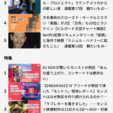
3
ル・プロジェクト」ラテンアメリカから
の新しい波 連載第17回 観たいものが
多すぎる～稲垣貴俊の配信時評
夕木春央のクローズド・サークルミステ
4
リ『楽園』が2位 『方舟』も10位にラン
クイン【ビルボード文芸チャート解説】
Netflix犯罪ドキュメンタリーの「復調」
5
と海外で絶賛『ミシェル・ハドリーに起
きたこと』 連載第16回 観たいものが
多すぎる～稲垣貴俊の配信時評
特集
DJ KOOが驚いたモンストの熱狂 「あん
1
な盛り上がり、コンサートでは絶対な
い」
【DREAMDAZE Ⅳ アリーナが熱狂で沸
2
いた「モンドリ」現地レポート】モンス
トはなぜ熱狂を作り続けられるのか？コ
ラボ初の“真獣神化”やDJ KOO、てつ
「ラブレターを書きました」──モンス
や、兎田ぺこら、壱百満天原サロメらも
3
ト映像制作は21日から3日へ MIXI・村瀨