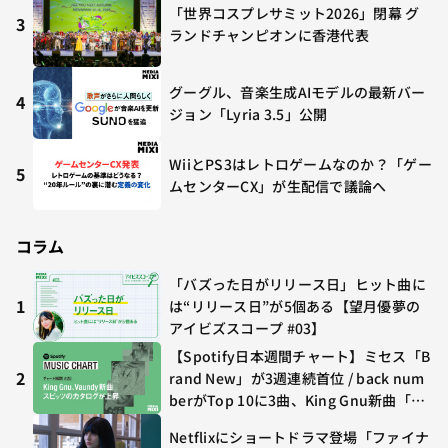
「世界コスプレサミット2026」閉幕 グ
3
ランドチャンピオンに香港代表
グーグル、音楽生成AIモデルの最新バー
4
ジョン「Lyria 3.5」公開
WiiとPS3はレトロゲームなのか？「ゲー
5
ムセンターCX」が生配信で議論へ
コラム
「バズった日がリリース日」ヒット曲に
1
は“リリース日”が5個ある【望月優夢の
アイビズスコープ #03】
【Spotify日本週間チャート】ミセス「B
2
rand New」が3週連続首位 / back num
berがTop 10に3曲、King Gnu新曲「G
O GHOST」が初登場〜集計期間：2026
Netflixにショートドラマ登場「ファイナ
年7/24〜7/30