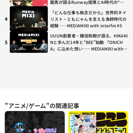
集結
龍馬が語るRunway提携とAI時代の“つ
くる”
「どんな仕事も執念だから」世界的ネイ
4
リスト・ともにゃんを支える漁師時代の
経験——MEDIAMIXI with interfm #5
UUUM創業者・鎌田和樹が語る、HIKAKI
5
Nと歩んだ14年と“BEE”始動 「ONICH
A」に込めた想い——MEDIAMIXI with in
terfm #3
"アニメ/ゲーム"の関連記事