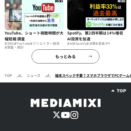
YouTube、ショート視聴時間が大
Spotify、第2四半期は14%増収
幅短縮 調査
AI投資を加速
#
#
#
#
#
#
#
SNS
YouTube
クリエイター経済
AI
Spotify
決算
音楽/PF
#
調査・統計
もっとみる
TOP
ニュース
端末スペック不要？スマホブラウザでPCゲームが即起