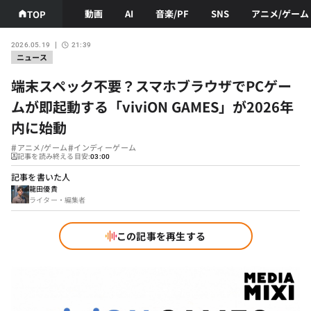
動画
AI
音楽/PF
SNS
アニメ/ゲーム
TOP
2026.05.19
21:39
ニュース
端末スペック不要？スマホブラウザでPCゲー
ムが即起動する「viviON GAMES」が2026年
内に始動
#
#
アニメ/ゲーム
インディーゲーム
記事を読み終える目安:
03:00
記事を書いた人
龍田優貴
ライター・編集者
この記事を再生する