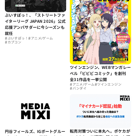
ぶいすぽっ！、「ストリートファ
イターリーグ JAPAN 2026」公式
応援アンバサダーに今シーズンも
就任
#
#
ぶいすぽっ！
アニメ/ゲーム
#
カプコン
ツインエンジン、WEBマンガレー
ベル「ビビビコミック」を創刊
全31作品を一挙公開
#
#
アニメ/ゲーム
ツインエンジン
#
バンダイ
転売対策ついに本丸へ。ポケカが
円谷フィールズ、IGポートグルー