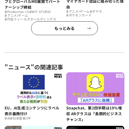
マイナカード認証に踏み切った理
プとグローバルMD展開でパート
由
ナーシップ締結
#
#
#
#
アニメ/ゲーム
ポケカ
Production I.G
WIT STUDIO
#
#
ポケモンカード
アニメ/ゲーム
#
円谷フィールズホールディングス
もっとみる
"ニュース"の関連記事
EU、AI生成コンテンツにラベル
Snapchat、第2四半期は19%増
表示義務付け
収 ARグラスは「長期的ビジネス
#
#
#
AI
EU
音楽/PF
チャンス」