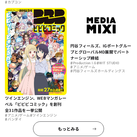
#
カプコン
円谷フィールズ、IGポートグルー
プとグローバルMD展開でパート
ナーシップ締結
#
#
Production I.G
WIT STUDIO
#
アニメ/ゲーム
#
円谷フィールズホールディングス
ツインエンジン、WEBマンガレー
ベル「ビビビコミック」を創刊
全31作品を一挙公開
#
#
アニメ/ゲーム
ツインエンジン
#
バンダイ
もっとみる