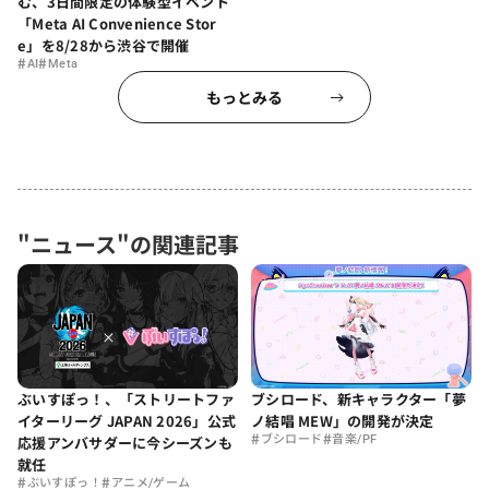
む、3日間限定の体験型イベント
「Meta AI Convenience Stor
e」を8/28から渋谷で開催
#
#
AI
Meta
もっとみる
"ニュース"の関連記事
ぶいすぽっ！、「ストリートファ
ブシロード、新キャラクター「夢
イターリーグ JAPAN 2026」公式
ノ結唱 MEW」の開発が決定
#
#
応援アンバサダーに今シーズンも
ブシロード
音楽/PF
就任
#
#
ぶいすぽっ！
アニメ/ゲーム