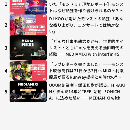
1
いた「モンドリ」現地レポート】モンス
トはなぜ熱狂を作り続けられるのか？コ
ラボ初の“真獣神化”やDJ KOO、てつ
DJ KOOが驚いたモンストの熱狂 「あん
や、兎田ぺこら、壱百満天原サロメらも
2
な盛り上がり、コンサートでは絶対な
集結
い」
「どんな仕事も執念だから」世界的ネイ
3
リスト・ともにゃんを支える漁師時代の
経験——MEDIAMIXI with interfm #5
「ラブレターを書きました」──モンス
4
ト映像制作は21日から3日へ MIXI・村瀨
龍馬が語るRunway提携とAI時代の“つ
くる”
UUUM創業者・鎌田和樹が語る、HIKAKI
5
Nと歩んだ14年と“BEE”始動 「ONICH
A」に込めた想い——MEDIAMIXI with in
terfm #3