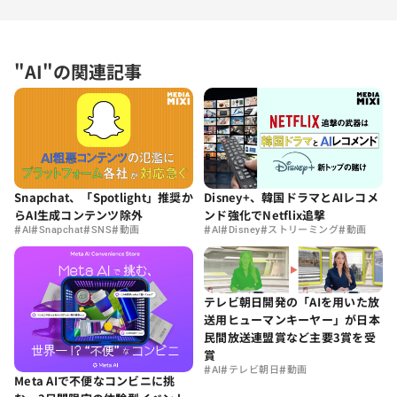
"AI"の関連記事
Snapchat、「Spotlight」推奨か
Disney+、韓国ドラマとAIレコメ
らAI生成コンテンツ除外
ンド強化でNetflix追撃
#
#
#
#
#
#
#
#
AI
Snapchat
SNS
動画
AI
Disney
ストリーミング
動画
テレビ朝日開発の「AIを用いた放
送用ヒューマンキーヤー」が日本
民間放送連盟賞など主要3賞を受
賞
#
#
#
AI
テレビ朝日
動画
Meta AIで不便なコンビニに挑