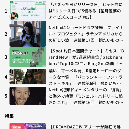
「バズった日がリリース日」ヒット曲に
1
は“リリース日”が5個ある【望月優夢の
アイビズスコープ #03】
Netflixにショートドラマ登場「ファイナ
2
ル・プロジェクト」ラテンアメリカから
の新しい波 連載第17回 観たいものが
多すぎる～稲垣貴俊の配信時評
【Spotify日本週間チャート】ミセス「B
3
rand New」が3週連続首位 / back num
berがTop 10に3曲、King Gnu新曲「G
O GHOST」が初登場〜集計期間：2026
濃い！マーベル発、R指定ヒーローのダ
年7/24〜7/30
4
ークな本質 「パニッシャー：ワン・ラ
スト・キル」 連載第6回 観たいもの
が多すぎる～稲垣貴俊の配信時評
Netflix犯罪ドキュメンタリーの「復調」
5
と海外で絶賛『ミシェル・ハドリーに起
きたこと』 連載第16回 観たいものが
多すぎる～稲垣貴俊の配信時評
特集
【DREAMDAZE Ⅳ アリーナが熱狂で沸