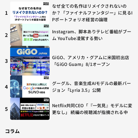
なぜ全ての名作はリメイクされないの
1
か？「ファイナルファンタジー」に見るI
Pポートフォリオ経営の論理
Instagram、脚本ありテレビ番組がブー
2
ム YouTube凌駕する勢い
GiGO、アメリカ・グアムに米国初出店
3
「GiGO Guam」8/1オープン
グーグル、音楽生成AIモデルの最新バー
4
ジョン「Lyria 3.5」公開
Netflix共同CEO「『一気見』モデルに変
5
更なし」 続編の視聴減が指摘される中
コラム