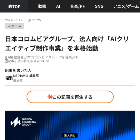
動画
AI
音楽/PF
SNS
アニメ/ゲーム
TOP
2026.06.12
11:25
ニュース
日本コロムビアグループ、法人向け「AIクリ
エイティブ制作事業」を本格始動
#
#
#
#
AI
動画
日本コロムビアグループ
音楽/PF
記事を読み終える目安:
02:00
記事を書いた人
MEDIAMIXI編集部
編集部
この記事を再生する