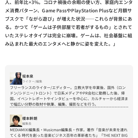
人、前年比+3%。コロナ禍後の余暇の使い方、家庭内エンタ
メ消費パターン、Game PassやPlayStation Plusなど月額サ
ブスクで「ながら遊び」が増えた状況──これらが背景にあ
る。かつて「ゲームは子供部屋で若者がするもの」とされて
いたステレオタイプは完全に崩壊。ゲームは、社会基盤に組
み込まれた最大のエンタメへと静かに姿を変えた。」
坂本泉
ライター/編集
フリーランスのライター/エディター。立教大学を卒業後、国外（ロン
ドン/シドニー/トロント）で日系メディアやPR会社に勤務した後、帰
国。イベントレポートやインタビューを中心に、カルチャーから経済ま
で幅広い分野の取材や執筆、編集、撮影などを行う。
榎本幹朗
編集長
MEDIAMIXI編集長・Musicman編集長・作家。著作「音楽が未来を連れ
てくる 時代を創った音楽ビジネス百年の革新者たち」「THE NEXT BIG 