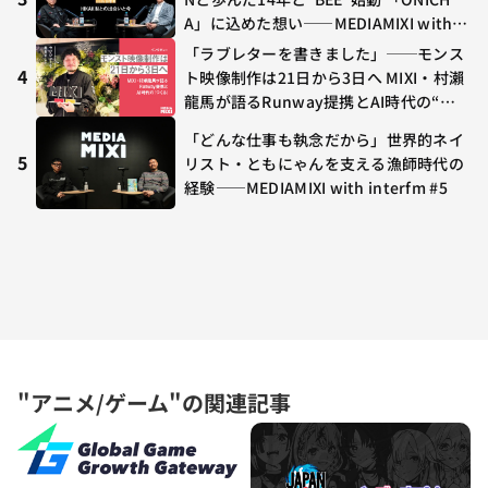
A」に込めた想い——MEDIAMIXI with in
terfm #3
「ラブレターを書きました」──モンス
4
ト映像制作は21日から3日へ MIXI・村瀨
龍馬が語るRunway提携とAI時代の“つ
くる”
「どんな仕事も執念だから」世界的ネイ
5
リスト・ともにゃんを支える漁師時代の
経験——MEDIAMIXI with interfm #5
"アニメ/ゲーム"の関連記事