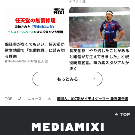
#
ファミ通
保証書がなくてもいい。任天堂が
熊本地震で「無償修理」に踏み切
長友佑都「やり残したことがある
る理由
と確信が芽生えてきました」と現
#
#
NintendoSwitch2
任天堂
役続投宣言。味の素スタジアムが
沸く
もっとみる
TOP
ニュース
米国人、約7割がビデオゲーマー 業界報告書