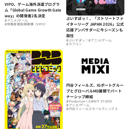
VIPO、ゲーム海外派遣プログラ
ム「Global Game Growth Gate
way」の開発者2名決定
ぶいすぽっ！、「ストリートファ
#
アニメ/ゲーム
イターリーグ JAPAN 2026」公式
#
映像産業振興機構（VIPO）
応援アンバサダーに今シーズンも
就任
#
#
ぶいすぽっ！
アニメ/ゲーム
#
カプコン
円谷フィールズ、IGポートグルー
プとグローバルMD展開でパート
ナーシップ締結
#
#
Production I.G
WIT STUDIO
#
アニメ/ゲーム
#
円谷フィールズホールディングス