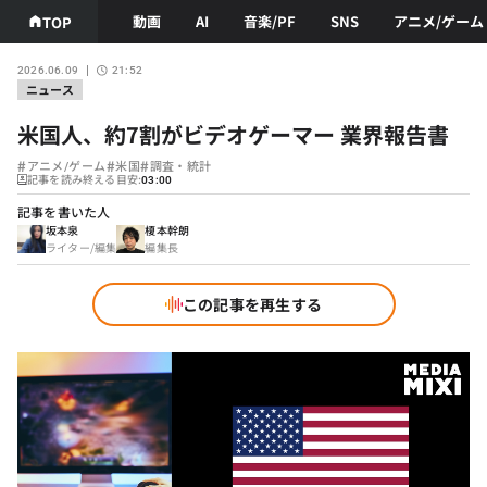
動画
AI
音楽/PF
SNS
アニメ/ゲーム
TOP
2026.06.09
21:52
ニュース
米国人、約7割がビデオゲーマー 業界報告書
#
#
#
アニメ/ゲーム
米国
調査・統計
記事を読み終える目安:
03:00
記事を書いた人
坂本泉
榎本幹朗
ライター/編集
編集長
この記事を再生する