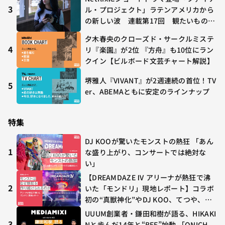
3
ル・プロジェクト」ラテンアメリカから
の新しい波 連載第17回 観たいものが
多すぎる～稲垣貴俊の配信時評
夕木春央のクローズド・サークルミステ
4
リ『楽園』が2位 『方舟』も10位にラン
クイン【ビルボード文芸チャート解説】
堺雅人『VIVANT』が2週連続の首位！TV
5
er、ABEMAともに安定のラインナップ
特集
DJ KOOが驚いたモンストの熱狂 「あん
1
な盛り上がり、コンサートでは絶対な
い」
【DREAMDAZE Ⅳ アリーナが熱狂で沸
2
いた「モンドリ」現地レポート】コラボ
初の“真獣神化”やDJ KOO、てつや、兎
田ぺこら、壱百満天原サロメらも集結
UUUM創業者・鎌田和樹が語る、HIKAKI
3
Nと歩んだ14年と“BEE”始動 「ONICH