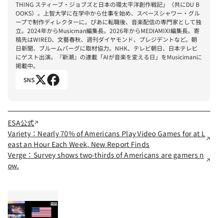
THING スティーブ・ジョブズと日本の環太平洋創作戦記」（共にDU B
OOKS）。上智大学に在学中から仕事を始め、スペースシャワー・グル
ープで制作ディレクターに。ぴあに転職後、音楽配信の専門家として独
立。2024年からMusicman編集長。2026年からMEDIAMIXI編集長。寄
稿先はWIRED、文藝春秋、週刊ダイヤモンド、プレジデントなど。朝
日新聞、ブルームバーグに取材協力。NHK、テレビ朝日、日本テレビ
にゲスト出演。『新潮』の連載「AIが音楽を変える日」をMusicimanに
掲載中。
SNS
ESA公式
Variety：Nearly 70% of Americans Play Video Games for at L
east an Hour Each Week, New Report Finds
Verge：Survey shows two-thirds of Americans are gamers n
ow.