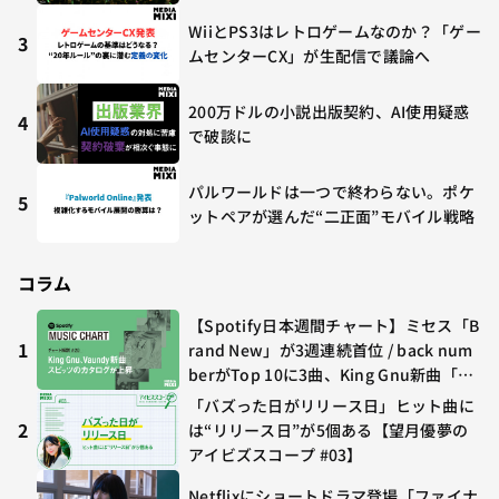
WiiとPS3はレトロゲームなのか？「ゲー
3
ムセンターCX」が生配信で議論へ
200万ドルの小説出版契約、AI使用疑惑
4
で破談に
パルワールドは一つで終わらない。ポケ
5
ットペアが選んだ“二正面”モバイル戦略
コラム
【Spotify日本週間チャート】ミセス「B
1
rand New」が3週連続首位 / back num
berがTop 10に3曲、King Gnu新曲「G
O GHOST」が初登場〜集計期間：2026
「バズった日がリリース日」ヒット曲に
年7/24〜7/30
2
は“リリース日”が5個ある【望月優夢の
アイビズスコープ #03】
Netflixにショートドラマ登場「ファイナ