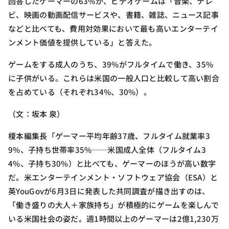
回答したゲーマーの63%が、ビデオゲームは「音楽、テレ
ビ、映画の動画配信サービスや、書籍、雑誌、ニュース記事
などと比べても、費用対効果において最も高いエンターテイ
ンメント価値を提供している」と答えた。
ゲームをする成人のうち、39%がフルタイムで働き、35%
に子供がいる。これらは米国の一般人口と比較して高い割合
を占めている（それぞれ34%、30%）。
（文：坂本 泉）
榎本編集長「ゲーマー平均年齢37歳、フルタイム就業率3
9%、子持ち世帯率35%──米国成人全体（フルタイム3
4%、子持ち30%）と比べても、ゲーマーのほうが高い数字
だ。米エンターテインメント・ソフトウェア協会（ESA）と
英YouGovが6月3日に発表した共同調査が描き出すのは、
「働き盛りの大人＋家族持ち」が積極的にゲームを楽しんで
いる米国社会の姿だ。週1時間以上のゲーマーは2億1,230万