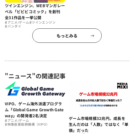
ツインエンジン、WEBマンガレー
ベル「ビビビコミック」を創刊
全31作品を一挙公開
#
#
アニメ/ゲーム
ツインエンジン
#
バンダイ
もっとみる
"ニュース"の関連記事
VIPO、ゲーム海外派遣プログラ
ム「Global Game Growth Gate
way」の開発者2名決定
ゲーム市場規模32兆円。成長を
#
アニメ/ゲーム
生んだのは「人数」ではなく「単
#
映像産業振興機構（VIPO）
価」だった