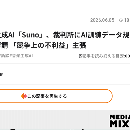
2026.06.05
18
成AI「Suno」、裁判所にAI訓練データ規
請 「競争上の不利益」主張
#
#
記事を読み終える目安:
訴訟
音楽生成AI
03
幹朗
この記事を再生する