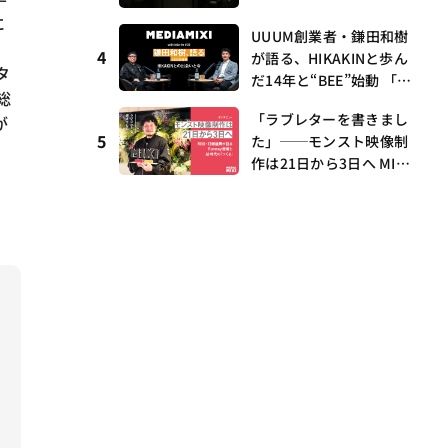
ら、壱百満天原サロメら
時代の経験——MEDIAMIX
に
も集結
I with interfm #5
UUUM創業者・鎌田和樹
。
4
が語る、HIKAKINと歩ん
タ
だ14年と“BEE”始動 「O
総
NICHA」に込めた想い
「ラブレターを書きまし
が
——MEDIAMIXI with inte
5
た」──モンスト映像制
rfm #3
作は21日から3日へ MIX
I・村瀨龍馬が語るRunw
ay提携とAI時代の“つく
る”