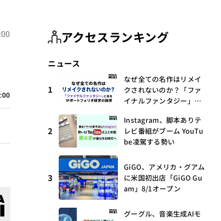
アクセスランキング
:00
ニュース
なぜ全ての名作はリメイ
1
クされないのか？「ファ
:00
イナルファンタジー」に
見るIPポートフォリオ経
Instagram、脚本ありテ
営の論理
2
レビ番組がブーム YouTu
be凌駕する勢い
GiGO、アメリカ・グアム
3
に米国初出店「GiGO Gu
am」8/1オープン
グーグル、音楽生成AIモ