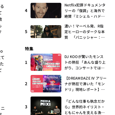
k numberがTop 10に3
Netflix犯罪ドキュメンタ
する
曲、King Gnu新曲「GO
4
リーの「復調」と海外で
GHOST」が初登場〜集計
て
絶賛『ミシェル・ハドリ
期間：2026年7/24〜7/30
数
ーに起きたこと』 連載
も
濃い！マーベル発、R指
第16回 観たいものが多
5
す
定ヒーローのダークな本
すぎる～稲垣貴俊の配信
質 「パニッシャー：ワ
時評
ン・ラスト・キル」 連
特集
載第6回 観たいものが
o
多すぎる～稲垣貴俊の配
DJ KOOが驚いたモンス
立て
信時評
1
トの熱狂 「あんな盛り上
た
がり、コンサートでは絶
て
対ない」
【DREAMDAZE Ⅳ アリー
2
ナが熱狂で沸いた「モン
ドリ」現地レポート】モ
ンストはなぜ熱狂を作り
続けられるのか？コラボ
「どんな仕事も執念だか
3
初の“真獣神化”やDJ KO
ら」世界的ネイリスト・
ソニ
O、てつや、兎田ぺこ
ともにゃんを支える漁師
学