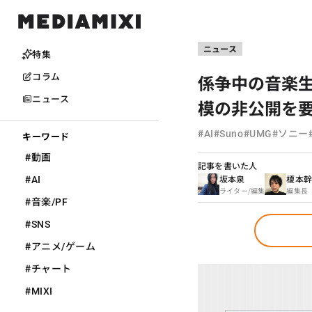
ニュース
特集
係争中の音楽生
コラム
ニュース
模の非公開を要
#
#
#
#
AI
Suno
UMG
ソニー
キーワード
#
動画
記事を書いた人
#
坂本泉
榎本
AI
ライター/編集
編集長
#
音楽/PF
#
SNS
#
アニメ/ゲーム
#
チャート
#
MIXI