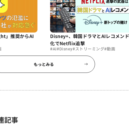
ight」推奨からAI
Disney+、韓国ドラマとAIレコメン
化でNetflix追撃
#
#
#
#
画
AI
Disney
ストリーミング
動画
もっとみる
連記事