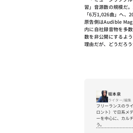
習」音源数の規模だ。2
「6万1,026曲」へ
原告側はAudible 
内に自社録音物を多数
数を非公開にするよう
理由だが、どうだろう
坂本泉
ライター/編集
フリーランスのライ
ロント）で日系メデ
ーを中心に、カル
う。