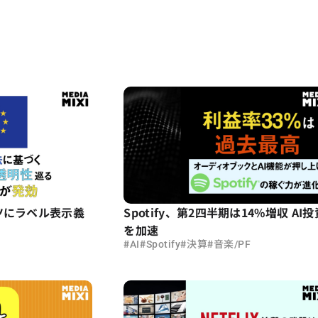
ツにラベル表示義
Spotify、第2四半期は14%増収 AI投
を加速
#
#
#
#
AI
Spotify
決算
音楽/PF