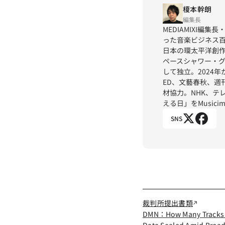
榎本幹朗
編集長
MEDIAMIXI編
った音楽ビジネス百年の
日本の環太平洋創作
ペースシャワー・
して独立。2024年か
ED、文藝春秋、週
材協力。NHK、テ
える日」をMusici
SNS
裁判所提出書類
DMN：How Many Tracks We
Data Sealed Amid Broade