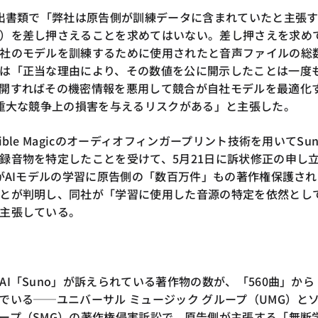
提出書類で「弊社は原告側が訓練データに含まれていたと主張
）を差し押さえることを求めてはいない。差し押さえを求め
社のモデルを訓練するために使用されたと音声ファイルの総
は「正当な理由により、その数値を公に開示したことは一度
開すればその機密情報を悪用して競合が自社モデルを最適化
に重大な競争上の損害を与えるリスクがある」と主張した。
ble Magicのオーディオフィンガープリント技術を用いてSun
録音物を特定したことを受けて、5月21日に訴状修正の申し
oがAIモデルの学習に原告側の「数百万件」もの著作権保護され
とが判明し、同社が「学習に使用した音源の特定を依然とし
主張している。
I「Suno」が訴えられている著作物の数が、「560曲」から
でいる──ユニバーサル ミュージック グループ（UMG）と
ープ（SMG）の著作権侵害訴訟で、原告側が主張する「無断