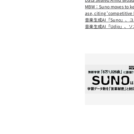
MBW：Suno moves to keep 
ase, citing ‘competitive
音楽生成AI「Suno」
音楽生成AI「Udio」、