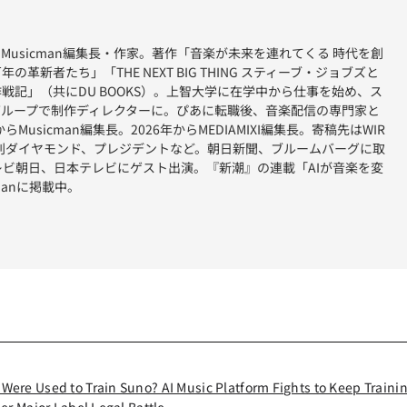
集長・Musicman編集長・作家。著作「音楽が未来を連れてくる 時代を創
革新者たち」「THE NEXT BIG THING スティーブ・ジョブズと
戦記」（共にDU BOOKS）。上智大学に在学中から仕事を始め、ス
グループで制作ディレクターに。ぴあに転職後、音楽配信の専門家と
らMusicman編集長。2026年からMEDIAMIXI編集長。寄稿先はWIR
刊ダイヤモンド、プレジデントなど。朝日新聞、ブルームバーグに取
レビ朝日、日本テレビにゲスト出演。『新潮』の連載「AIが音楽を変
manに掲載中。
re Used to Train Suno? AI Music Platform Fights to Keep Traini
r Major Label Legal Battle