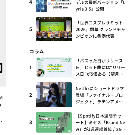
4
デルの最新バージョン「L
yria 3.5」公開
「世界コスプレサミット
5
2026」閉幕 グランドチャ
ンピオンに香港代表
コラム
「バズった日がリリース
1
日」ヒット曲には“リリー
ス日”が5個ある【望月優
夢のアイビズスコープ #0
3】
Netflixにショートドラマ
2
登場「ファイナル・プロ
M
ジェクト」ラテンアメリ
の
カからの新しい波 連載
第17回 観たいものが多
【Spotify日本週間チャ
し
すぎる～稲垣貴俊の配信
3
ート】ミセス「Brand Ne
時評
w」が3週連続首位 / bac