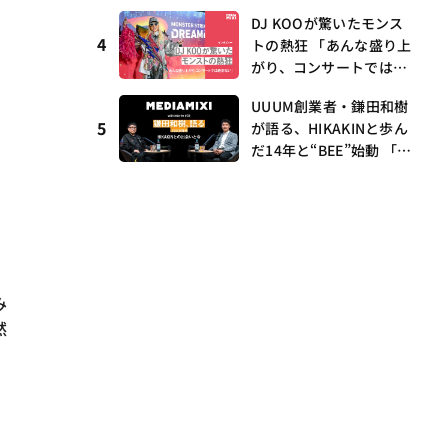
I・村瀨龍馬が語るRunw
DJ KOOが驚いたモンス
ay提携とAI時代の“つく
4
トの熱狂 「あんな盛り上
る”
がり、コンサートでは絶
対ない」
UUUM創業者・鎌田和樹
5
が語る、HIKAKINと歩ん
だ14年と“BEE”始動 「O
NICHA」に込めた想い
——MEDIAMIXI with inte
rfm #3
み
然