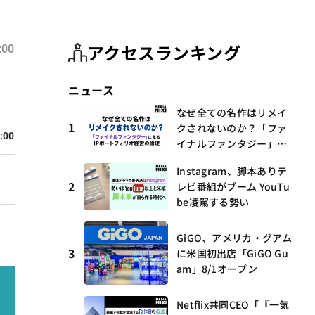
アクセスランキング
:00
I
ニュース
なぜ全ての名作はリメイ
1
クされないのか？「ファ
:00
イナルファンタジー」に
見るIPポートフォリオ経
Instagram、脚本ありテ
営の論理
2
レビ番組がブーム YouTu
be凌駕する勢い
GiGO、アメリカ・グアム
3
に米国初出店「GiGO Gu
am」8/1オープン
Netflix共同CEO「『一気