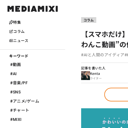
コラム
特集
【スマホだけ】犬
コラム
ニュース
わんこ動画”の
#
#
AIと人間のアイディア
キーワード
#
動画
記事を書いた人
#
Kenta
AI
ライター
#
音楽/PF
#
SNS
#
アニメ/ゲーム
#
チャート
#
MIXI