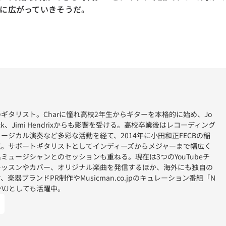
に広がっていきそうだ。
ギタリスト。Charに憧れ高校2年生からギターを本格的に始め、Jo
f Beck、Jimi Hendrixからも影響を受ける。高校卒業後はレコーディング
ージカル演奏など多彩な活動を経て、2014年に小田和正FECBの稲
京。サポートギタリストとしてインディーズからメジャーまで幅広く
ミュージシャンとのセッションも重ねる。現在は3つのYouTubeチ
レッスンやカバー、オリジナル楽曲を発信するほか、海外にも独自の
楽器ブランドPR制作やMusicman.co.jpのキュレーション番組「N
インVJとしても活躍中。