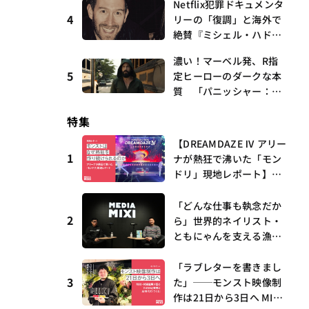
Netflix犯罪ドキュメンタ
曲、King Gnu新曲「GO
4
リーの「復調」と海外で
GHOST」が初登場〜集計
絶賛『ミシェル・ハドリ
期間：2026年7/24〜7/30
ーに起きたこと』 連載
濃い！マーベル発、R指
第16回 観たいものが多
5
定ヒーローのダークな本
すぎる～稲垣貴俊の配信
質 「パニッシャー：ワ
時評
ン・ラスト・キル」 連
特集
載第6回 観たいものが
多すぎる～稲垣貴俊の配
【DREAMDAZE Ⅳ アリー
信時評
1
ナが熱狂で沸いた「モン
ドリ」現地レポート】モ
ンストはなぜ熱狂を作り
続けられるのか？コラボ
「どんな仕事も執念だか
2
初の“真獣神化”やDJ KO
ら」世界的ネイリスト・
O、てつや、兎田ぺこ
ともにゃんを支える漁師
ら、壱百満天原サロメら
時代の経験——MEDIAMIX
も集結
I with interfm #5
「ラブレターを書きまし
3
た」──モンスト映像制
作は21日から3日へ MIX