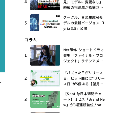
4
見』モデルに変更なし」
続編の視聴減が指摘され
る中
グーグル、音楽生成AIモ
5
デルの最新バージョン「L
yria 3.5」公開
コラム
Netflixにショートドラマ
1
登場「ファイナル・プロ
ジェクト」ラテンアメリ
カからの新しい波 連載
第17回 観たいものが多
「バズった日がリリース
すぎる～稲垣貴俊の配信
2
日」ヒット曲には“リリー
よ
時評
ス日”が5個ある【望月優
夢のアイビズスコープ #0
【Spotify日本週間チャ
3】
3
ート】ミセス「Brand Ne
w」が3週連続首位 / bac
k numberがTop 10に3