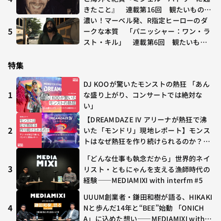
きたこと』 連載第16回 観たいものが
多すぎる～稲垣貴俊の配信時評
濃い！マーベル発、R指定ヒーローのダ
5
ークな本質 「パニッシャー：ワン・ラ
スト・キル」 連載第6回 観たいもの
が多すぎる～稲垣貴俊の配信時評
特集
DJ KOOが驚いたモンストの熱狂 「あん
1
な盛り上がり、コンサートでは絶対な
い」
【DREAMDAZE Ⅳ アリーナが熱狂で沸
2
いた「モンドリ」現地レポート】モンス
トはなぜ熱狂を作り続けられるのか？コ
ラボ初の“真獣神化”やDJ KOO、てつ
「どんな仕事も執念だから」世界的ネイ
や、兎田ぺこら、壱百満天原サロメらも
3
リスト・ともにゃんを支える漁師時代の
集結
経験——MEDIAMIXI with interfm #5
UUUM創業者・鎌田和樹が語る、HIKAKI
4
Nと歩んだ14年と“BEE”始動 「ONICH
A」に込めた想い——MEDIAMIXI with in