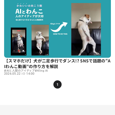
【スマホだけ】犬が二足歩行でダンス!? SNSで話題の“A
Iわんこ動画”の作り方を解説
#
#
AIと人間のアイディア
Kling AI
2026.05.22
14:00
1