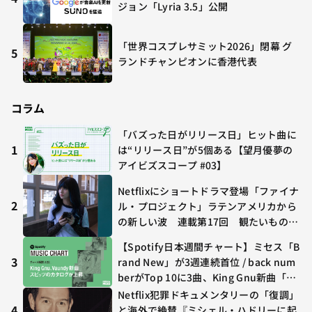
ジョン「Lyria 3.5」公開
「世界コスプレサミット2026」閉幕 グ
5
ランドチャンピオンに香港代表
コラム
「バズった日がリリース日」ヒット曲に
1
は“リリース日”が5個ある【望月優夢の
アイビズスコープ #03】
Netflixにショートドラマ登場「ファイナ
2
ル・プロジェクト」ラテンアメリカから
の新しい波 連載第17回 観たいものが
多すぎる～稲垣貴俊の配信時評
【Spotify日本週間チャート】ミセス「B
3
rand New」が3週連続首位 / back num
berがTop 10に3曲、King Gnu新曲「G
O GHOST」が初登場〜集計期間：2026
Netflix犯罪ドキュメンタリーの「復調」
年7/24〜7/30
4
と海外で絶賛『ミシェル・ハドリーに起