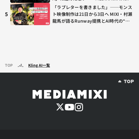
terfm #3
「ラブレターを書きました」──モンス
5
ト映像制作は21日から3日へ MIXI・村瀨
龍馬が語るRunway提携とAI時代の“つ
くる”
TOP
Kling AI一覧