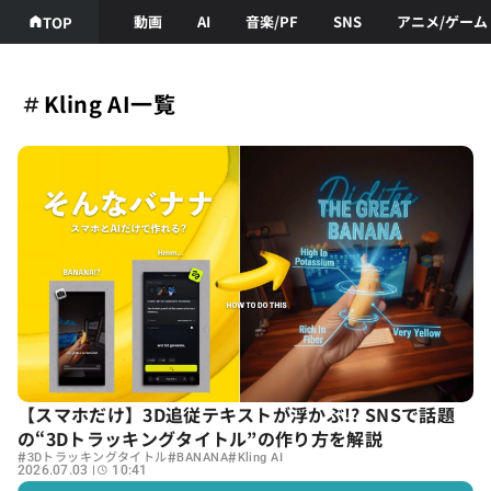
動画
AI
音楽/PF
SNS
アニメ/ゲーム
TOP
Kling AI一覧
【スマホだけ】3D追従テキストが浮かぶ!? SNSで話題
の“3Dトラッキングタイトル”の作り方を解説
#
#
#
3Dトラッキングタイトル
BANANA
Kling AI
2026.07.03
10:41