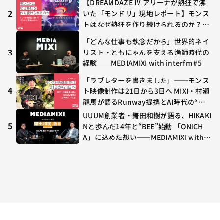
【DREAMDAZE Ⅳ アリーナが熱狂で沸
2
いた「モンドリ」現地レポート】モンス
トはなぜ熱狂を作り続けられるのか？コ
ラボ初の“真獣神化”やDJ KOO、てつ
「どんな仕事も執念だから」世界的ネイ
や、兎田ぺこら、壱百満天原サロメらも
3
リスト・ともにゃんを支える漁師時代の
集結
経験——MEDIAMIXI with interfm #5
「ラブレターを書きました」──モンス
4
ト映像制作は21日から3日へ MIXI・村瀨
龍馬が語るRunway提携とAI時代の“つ
くる”
UUUM創業者・鎌田和樹が語る、HIKAKI
5
Nと歩んだ14年と“BEE”始動 「ONICH
A」に込めた想い——MEDIAMIXI with in
terfm #3