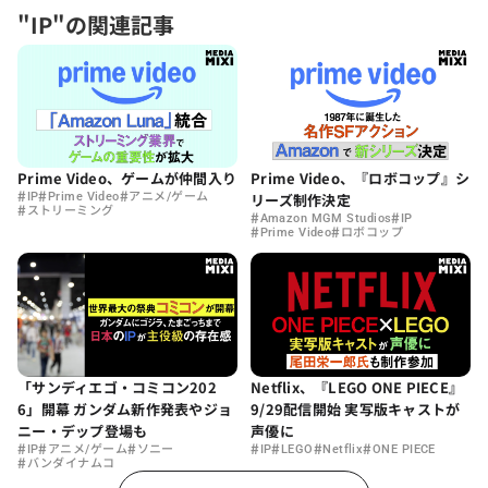
"IP"の関連記事
Prime Video、ゲームが仲間入り
Prime Video、『ロボコップ』シ
#
#
#
IP
Prime Video
アニメ/ゲーム
リーズ制作決定
#
ストリーミング
#
#
Amazon MGM Studios
IP
#
#
Prime Video
ロボコップ
「サンディエゴ・コミコン202
Netflix、『LEGO ONE PIECE』
6」開幕 ガンダム新作発表やジョ
9/29配信開始 実写版キャストが
ニー・デップ登場も
声優に
#
#
#
#
#
#
#
IP
アニメ/ゲーム
ソニー
IP
LEGO
Netflix
ONE PIECE
#
バンダイナムコ