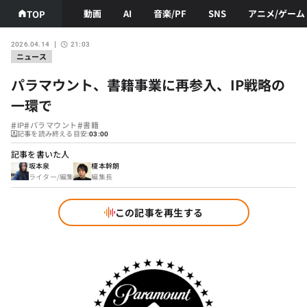
動画
AI
音楽/PF
SNS
アニメ/ゲーム
TOP
2026.04.14
21:03
ニュース
パラマウント、書籍事業に再参入、IP戦略の
一環で
#
#
#
IP
パラマウント
書籍
記事を読み終える目安:
03:00
記事を書いた人
坂本泉
榎本幹朗
ライター/編集
編集長
この記事を再生する