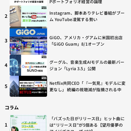
Pポートフォリオ経営の論理
Instagram、脚本ありテレビ番組がブー
2
ム YouTube凌駕する勢い
GiGO、アメリカ・グアムに米国初出店
3
「GiGO Guam」8/1オープン
グーグル、音楽生成AIモデルの最新バー
4
ジョン「Lyria 3.5」公開
Netflix共同CEO「『一気見』モデルに変
5
更なし」 続編の視聴減が指摘される中
コラム
「バズった日がリリース日」ヒット曲に
1
は“リリース日”が5個ある【望月優夢の