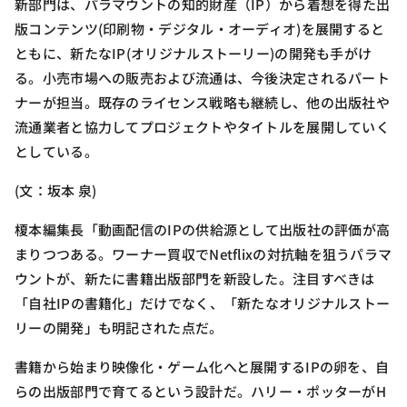
新部門は、パラマウントの知的財産（IP）から着想を得た出
版コンテンツ(印刷物・デジタル・オーディオ)を展開すると
ともに、新たなIP(オリジナルストーリー)の開発も手がけ
る。小売市場への販売および流通は、今後決定されるパート
ナーが担当。既存のライセンス戦略も継続し、他の出版社や
流通業者と協力してプロジェクトやタイトルを展開していく
としている。
(文：坂本 泉)
榎本編集長「動画配信のIPの供給源として出版社の評価が高
まりつつある。ワーナー買収でNetflixの対抗軸を狙うパラマ
ウントが、新たに書籍出版部門を新設した。注目すべきは
「自社IPの書籍化」だけでなく、「新たなオリジナルストー
リーの開発」も明記された点だ。
書籍から始まり映像化・ゲーム化へと展開するIPの卵を、自
らの出版部門で育てるという設計だ。ハリー・ポッターがH