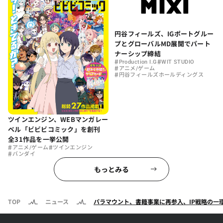
円谷フィールズ、IGポートグルー
プとグローバルMD展開でパート
ナーシップ締結
#
#
Production I.G
WIT STUDIO
#
アニメ/ゲーム
#
円谷フィールズホールディングス
ツインエンジン、WEBマンガレー
ベル「ビビビコミック」を創刊
全31作品を一挙公開
#
#
アニメ/ゲーム
ツインエンジン
#
バンダイ
もっとみる
TOP
ニュース
パラマウント、書籍事業に再参入、IP戦略の一