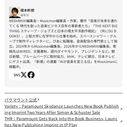
榎本幹朗
編集長
MEDIAMIXI編集長・Musicman編集長・作家。著作「音楽が未来を連れ
てくる 時代を創った音楽ビジネス百年の革新者たち」「THE NEXT BIG 
THING スティーブ・ジョブズと日本の環太平洋創作戦記」（共にDU B
OOKS）。上智大学に在学中から仕事を始め、スペースシャワー・グル
ープで制作ディレクターに。ぴあに転職後、音楽配信の専門家として独
立。2024年からMusicman編集長。2026年からMEDIAMIXI編集長。寄
稿先はWIRED、文藝春秋、週刊ダイヤモンド、プレジデントなど。朝
日新聞、ブルームバーグに取材協力。NHK、テレビ朝日、日本テレビ
にゲスト出演。『新潮』の連載「AIが音楽を変える日」をMusicimanに
掲載中。
SNS
パラマウント公式
Variety：Paramount Skydance Launches New Book Publish
ing Imprint Two Years After Simon & Schuster Sale
THR：Paramount Gets Back Into the Book Business, Launc
hes New Publishing Imprint in IP Play