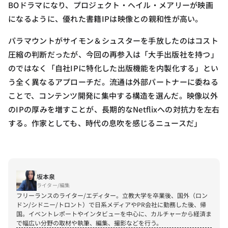
BOドラマになり、プロジェクト・ヘイル・メアリーが映画
になるように、優れた書籍IPは映像との親和性が高い。
パラマウントがサイモン＆シュスターを手放したのはコスト
圧縮の判断だったが、今回の再参入は「大手出版社を持つ」
のではなく「自社IPに特化した出版機能を内製化する」とい
う全く異なるアプローチだ。流通は外部パートナーに委ねる
ことで、コンテンツ開発に集中する構造を選んだ。映像以外
のIPの厚みを増すことが、長期的なNetflixへの対抗力を左右
する。作家としても、時代の息吹を感じるニュースだ」
坂本泉
ライター/編集
フリーランスのライター/エディター。立教大学を卒業後、国外（ロン
ドン/シドニー/トロント）で日系メディアやPR会社に勤務した後、帰
国。イベントレポートやインタビューを中心に、カルチャーから経済ま
で幅広い分野の取材や執筆、編集、撮影などを行う。