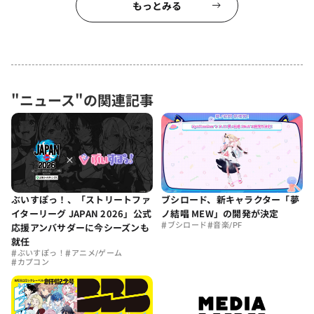
もっとみる
"ニュース"の関連記事
ぶいすぽっ！、「ストリートファ
ブシロード、新キャラクター「夢
イターリーグ JAPAN 2026」公式
ノ結唱 MEW」の開発が決定
#
#
応援アンバサダーに今シーズンも
ブシロード
音楽/PF
就任
#
#
ぶいすぽっ！
アニメ/ゲーム
#
カプコン