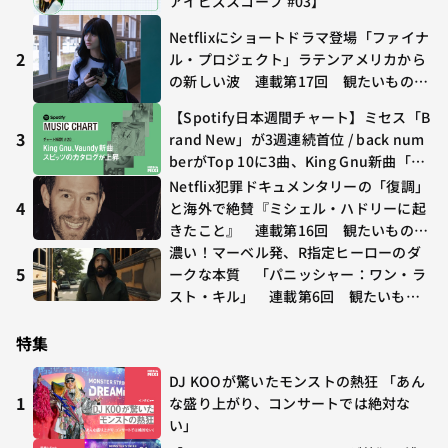
アイビズスコープ #03】
Netflixにショートドラマ登場「ファイナ
2
ル・プロジェクト」ラテンアメリカから
の新しい波 連載第17回 観たいものが
多すぎる～稲垣貴俊の配信時評
【Spotify日本週間チャート】ミセス「B
3
rand New」が3週連続首位 / back num
berがTop 10に3曲、King Gnu新曲「G
O GHOST」が初登場〜集計期間：2026
Netflix犯罪ドキュメンタリーの「復調」
年7/24〜7/30
4
と海外で絶賛『ミシェル・ハドリーに起
きたこと』 連載第16回 観たいものが
多すぎる～稲垣貴俊の配信時評
濃い！マーベル発、R指定ヒーローのダ
5
ークな本質 「パニッシャー：ワン・ラ
スト・キル」 連載第6回 観たいもの
が多すぎる～稲垣貴俊の配信時評
特集
DJ KOOが驚いたモンストの熱狂 「あん
1
な盛り上がり、コンサートでは絶対な
い」