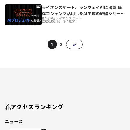
ライオンズゲート、ランウェイAIに出資 既
存コンテンツ活用したAI生成の短編シリーズ
#
#
#
制作へ
AI
IP
ライオンズゲート
2026.06.16
18:51
>
1
2
アクセスランキング
ニュース