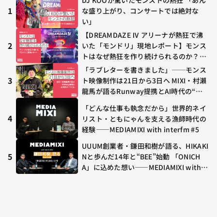
DJ KOOが驚いたモンストの熱狂 「あん
1
な盛り上がり、コンサートでは絶対な
い」
【DREAMDAZE Ⅳ アリーナが熱狂で沸
2
いた「モンドリ」現地レポート】モンス
トはなぜ熱狂を作り続けられるのか？コ
ラボ初の“真獣神化”やDJ KOO、てつ
「ラブレターを書きました」──モンス
や、兎田ぺこら、壱百満天原サロメらも
3
ト映像制作は21日から3日へ MIXI・村瀨
集結
龍馬が語るRunway提携とAI時代の“つ
くる”
「どんな仕事も執念だから」世界的ネイ
4
リスト・ともにゃんを支える漁師時代の
経験——MEDIAMIXI with interfm #5
UUUM創業者・鎌田和樹が語る、HIKAKI
5
Nと歩んだ14年と“BEE”始動 「ONICH
A」に込めた想い——MEDIAMIXI with in
terfm #3