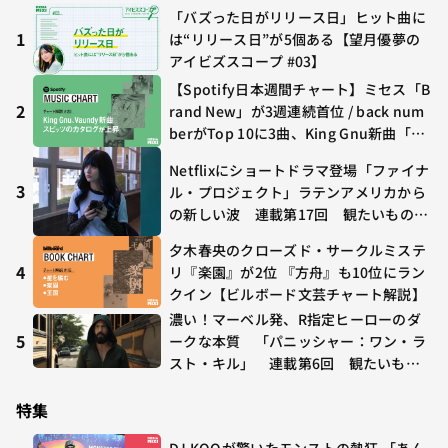
「バズった日がリリース日」ヒット曲に
1
は“リリース日”が5個ある【望月優夢の
アイビズスコープ #03】
【Spotify日本週間チャート】ミセス「B
2
rand New」が3週連続首位 / back num
berがTop 10に3曲、King Gnu新曲「G
O GHOST」が初登場〜集計期間：2026
Netflixにショートドラマ登場「ファイナ
年7/24〜7/30
3
ル・プロジェクト」ラテンアメリカから
の新しい波 連載第17回 観たいものが
多すぎる～稲垣貴俊の配信時評
夕木春央のクローズド・サークルミステ
4
リ『楽園』が2位 『方舟』も10位にラン
クイン【ビルボード文芸チャート解説】
濃い！マーベル発、R指定ヒーローのダ
5
ークな本質 「パニッシャー：ワン・ラ
スト・キル」 連載第6回 観たいもの
が多すぎる～稲垣貴俊の配信時評
特集