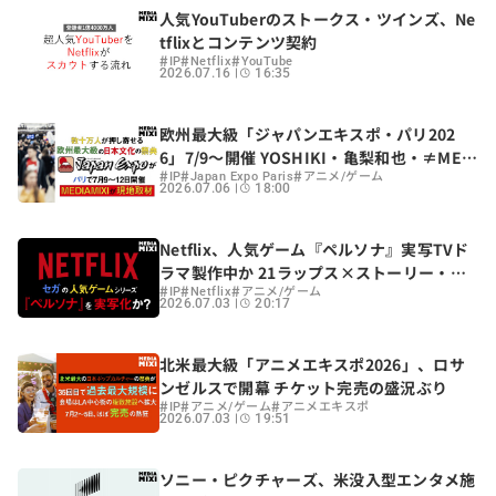
人気YouTuberのストークス・ツインズ、Ne
tflixとコンテンツ契約
#
#
#
IP
Netflix
YouTube
2026.07.16
16:35
欧州最大級「ジャパンエキスポ・パリ202
6」7/9〜開催 YOSHIKI・亀梨和也・≠ME・
#
#
#
板垣恵介ら豪華ゲストが25周年祝う
IP
Japan Expo Paris
アニメ/ゲーム
2026.07.06
18:00
Netflix、人気ゲーム『ペルソナ』実写TVド
ラマ製作中か 21ラップス×ストーリー・キ
#
#
#
ッチン制作
IP
Netflix
アニメ/ゲーム
2026.07.03
20:17
北米最大級「アニメエキスポ2026」、ロサ
ンゼルスで開幕 チケット完売の盛況ぶり
#
#
#
IP
アニメ/ゲーム
アニメエキスポ
2026.07.03
19:51
ソニー・ピクチャーズ、米没入型エンタメ施