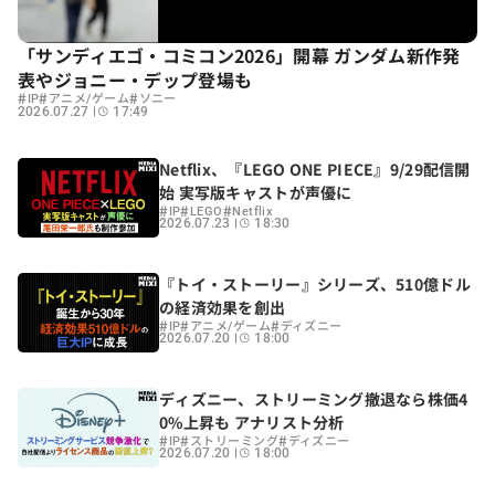
「サンディエゴ・コミコン2026」開幕 ガンダム新作発
表やジョニー・デップ登場も
#
#
#
IP
アニメ/ゲーム
ソニー
2026.07.27
17:49
Netflix、『LEGO ONE PIECE』9/29配信開
始 実写版キャストが声優に
#
#
#
IP
LEGO
Netflix
2026.07.23
18:30
『トイ・ストーリー』シリーズ、510億ドル
の経済効果を創出
#
#
#
IP
アニメ/ゲーム
ディズニー
2026.07.20
18:00
ディズニー、ストリーミング撤退なら株価4
0%上昇も アナリスト分析
#
#
#
IP
ストリーミング
ディズニー
2026.07.20
18:00