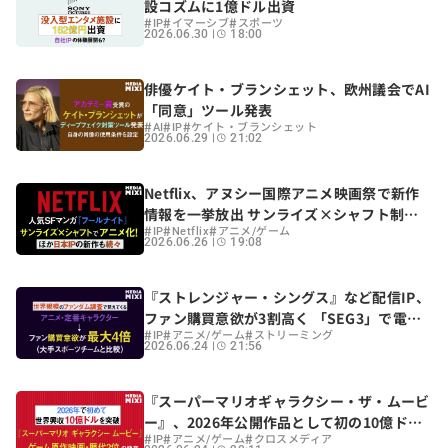
設コズムに1億ドル出資
#
#
#
IP
イマーシブ
スポーツ
2026.06.30
18:00
俳優ケイト・ブランシェット、欧州議会でAI
「同意」ツール発表
#
#
#
AI
IP
ケイト・ブランシェット
2026.06.29
21:02
Netflix、アヌシー国際アニメ映画祭で新作
情報を一挙放出 サンライズ×シャフト制作
#
#
#
『フールナイト』など
IP
Netflix
アニメ/ゲーム
2026.06.26
19:08
『ストレンジャー・シングス』など配信IP、
ファン購買意欲が3割高く 「SEG3」で電通
#
#
#
公表
IP
アニメ/ゲーム
ストリーミング
2026.06.24
21:56
『スーパーマリオギャラクシー・ザ・ムービ
ー』、2026年公開作品として初の10億ドル
#
#
#
突破
IP
アニメ/ゲーム
クロスメディア