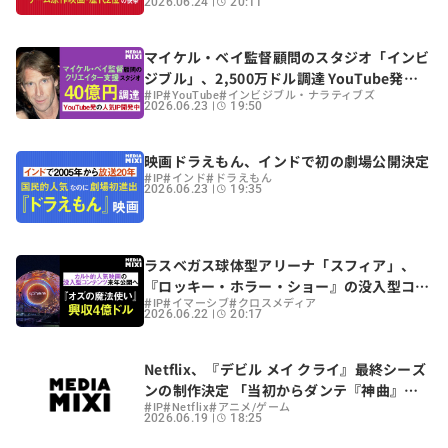
2026.06.24
20:11
マイケル・ベイ監督顧問のスタジオ「インビ
ジブル」、2,500万ドル調達 YouTube発
#
#
#
「スキビディトイレ」の映画TV企画進行中
IP
YouTube
インビジブル・ナラティブズ
2026.06.23
19:50
映画ドラえもん、インドで初の劇場公開決定
#
#
#
IP
インド
ドラえもん
2026.06.23
19:35
ラスベガス球体型アリーナ「スフィア」、
『ロッキー・ホラー・ショー』の没入型コン
#
#
#
テンツ制作決定 『オズの魔法使い』は興収4
IP
イマーシブ
クロスメディア
2026.06.22
20:17
億ドル突破
Netflix、『デビル メイ クライ』最終シーズ
ンの制作決定 「当初からダンテ『神曲』の
#
#
#
構成」
IP
Netflix
アニメ/ゲーム
2026.06.19
18:25