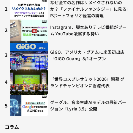
なぜ全ての名作はリメイクされないの
1
か？「ファイナルファンタジー」に見るI
Pポートフォリオ経営の論理
Instagram、脚本ありテレビ番組がブー
2
ム YouTube凌駕する勢い
GiGO、アメリカ・グアムに米国初出店
3
「GiGO Guam」8/1オープン
「世界コスプレサミット2026」閉幕 グ
4
ランドチャンピオンに香港代表
グーグル、音楽生成AIモデルの最新バー
5
ジョン「Lyria 3.5」公開
コラム