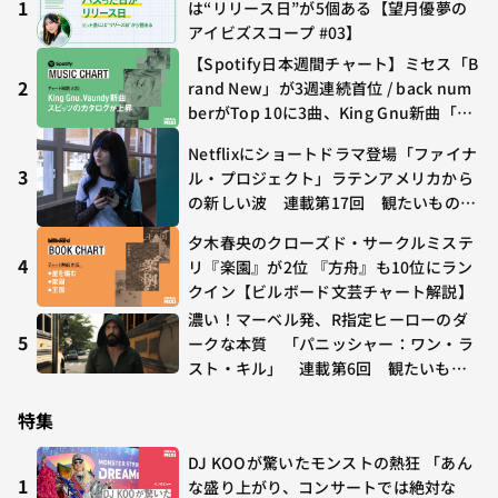
1
は“リリース日”が5個ある【望月優夢の
アイビズスコープ #03】
【Spotify日本週間チャート】ミセス「B
2
rand New」が3週連続首位 / back num
berがTop 10に3曲、King Gnu新曲「G
O GHOST」が初登場〜集計期間：2026
Netflixにショートドラマ登場「ファイナ
年7/24〜7/30
3
ル・プロジェクト」ラテンアメリカから
の新しい波 連載第17回 観たいものが
多すぎる～稲垣貴俊の配信時評
夕木春央のクローズド・サークルミステ
4
リ『楽園』が2位 『方舟』も10位にラン
クイン【ビルボード文芸チャート解説】
濃い！マーベル発、R指定ヒーローのダ
5
ークな本質 「パニッシャー：ワン・ラ
スト・キル」 連載第6回 観たいもの
が多すぎる～稲垣貴俊の配信時評
特集
DJ KOOが驚いたモンストの熱狂 「あん
1
な盛り上がり、コンサートでは絶対な