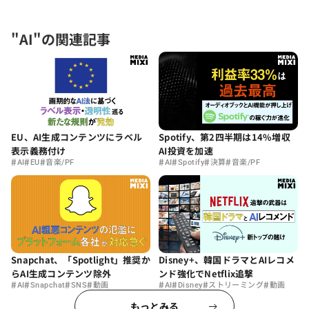
"AI"の関連記事
EU、AI生成コンテンツにラベル
Spotify、第2四半期は14%増収
表示義務付け
AI投資を加速
#
#
#
#
#
#
#
AI
EU
音楽/PF
AI
Spotify
決算
音楽/PF
Snapchat、「Spotlight」推奨か
Disney+、韓国ドラマとAIレコメ
らAI生成コンテンツ除外
ンド強化でNetflix追撃
#
#
#
#
#
#
#
#
AI
Snapchat
SNS
動画
AI
Disney
ストリーミング
動画
もっとみる