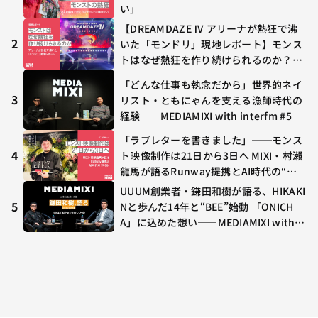
い」
【DREAMDAZE Ⅳ アリーナが熱狂で沸
2
いた「モンドリ」現地レポート】モンス
トはなぜ熱狂を作り続けられるのか？コ
ラボ初の“真獣神化”やDJ KOO、てつ
「どんな仕事も執念だから」世界的ネイ
や、兎田ぺこら、壱百満天原サロメらも
3
リスト・ともにゃんを支える漁師時代の
集結
経験——MEDIAMIXI with interfm #5
「ラブレターを書きました」──モンス
4
ト映像制作は21日から3日へ MIXI・村瀨
龍馬が語るRunway提携とAI時代の“つ
くる”
UUUM創業者・鎌田和樹が語る、HIKAKI
5
Nと歩んだ14年と“BEE”始動 「ONICH
A」に込めた想い——MEDIAMIXI with in
terfm #3