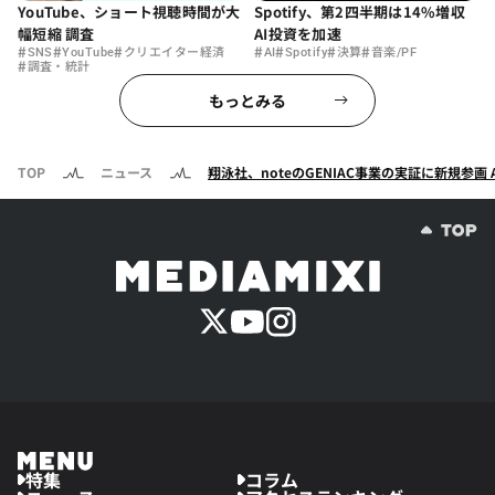
YouTube、ショート視聴時間が大
Spotify、第2四半期は14%増収
幅短縮 調査
AI投資を加速
#
#
#
#
#
#
#
SNS
YouTube
クリエイター経済
AI
Spotify
決算
音楽/PF
#
調査・統計
もっとみる
TOP
ニュース
翔泳社、noteのGENIAC事業の実証に新規参
特集
コラム