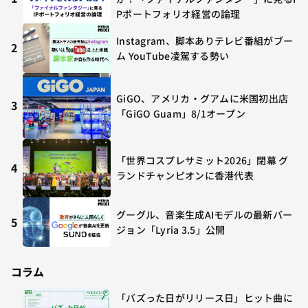
Pポートフォリオ経営の論理
Instagram、脚本ありテレビ番組がブー
2
ム YouTube凌駕する勢い
GiGO、アメリカ・グアムに米国初出店
3
「GiGO Guam」8/1オープン
「世界コスプレサミット2026」閉幕 グ
4
ランドチャンピオンに香港代表
グーグル、音楽生成AIモデルの最新バー
5
ジョン「Lyria 3.5」公開
コラム
「バズった日がリリース日」ヒット曲に