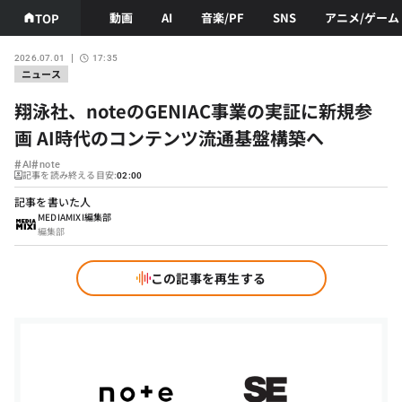
動画
AI
音楽/PF
SNS
アニメ/ゲーム
TOP
2026.07.01
17:35
ニュース
翔泳社、noteのGENIAC事業の実証に新規参
画 AI時代のコンテンツ流通基盤構築へ
#
#
AI
note
記事を読み終える目安:
02:00
記事を書いた人
MEDIAMIXI編集部
編集部
この記事を再生する