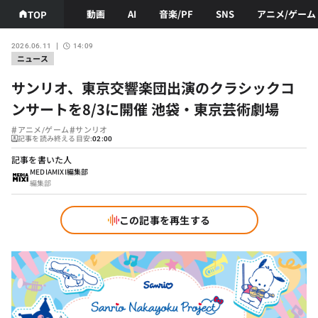
動画
AI
音楽/PF
SNS
アニメ/ゲーム
TOP
2026.06.11
14:09
ニュース
サンリオ、東京交響楽団出演のクラシックコ
ンサートを8/3に開催 池袋・東京芸術劇場
#
#
アニメ/ゲーム
サンリオ
記事を読み終える目安:
02:00
記事を書いた人
MEDIAMIXI編集部
編集部
この記事を再生する