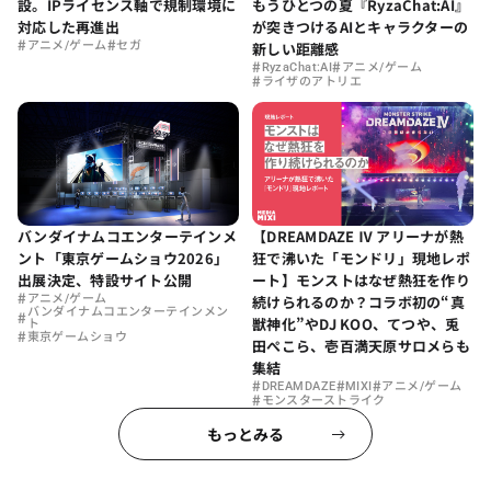
設。IPライセンス軸で規制環境に
もうひとつの夏『RyzaChat:AI』
対応した再進出
が突きつけるAIとキャラクターの
#
#
アニメ/ゲーム
セガ
新しい距離感
#
#
RyzaChat:AI
アニメ/ゲーム
#
ライザのアトリエ
バンダイナムコエンターテインメ
【DREAMDAZE Ⅳ アリーナが熱
ント「東京ゲームショウ2026」
狂で沸いた「モンドリ」現地レポ
出展決定、特設サイト公開
ート】モンストはなぜ熱狂を作り
#
アニメ/ゲーム
続けられるのか？コラボ初の“真
バンダイナムコエンターテインメン
#
獣神化”やDJ KOO、てつや、兎
ト
#
東京ゲームショウ
田ぺこら、壱百満天原サロメらも
集結
#
#
#
DREAMDAZE
MIXI
アニメ/ゲーム
#
モンスターストライク
もっとみる