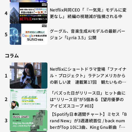
Netflix共同CEO「『一気見』モデルに変
4
更なし」 続編の視聴減が指摘される中
グーグル、音楽生成AIモデルの最新バー
5
ジョン「Lyria 3.5」公開
コラム
Netflixにショートドラマ登場「ファイナ
1
ル・プロジェクト」ラテンアメリカから
の新しい波 連載第17回 観たいものが
多すぎる～稲垣貴俊の配信時評
「バズった日がリリース日」ヒット曲に
2
は“リリース日”が5個ある【望月優夢の
アイビズスコープ #03】
【Spotify日本週間チャート】ミセス「B
3
rand New」が3週連続首位 / back num
berがTop 10に3曲、King Gnu新曲「G