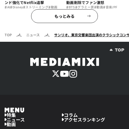
ンド強化でNetflix追撃
動画削除でファン激怒
#
#
#
#
#
#
#
#
AI
Disney
ストリーミング
動画
BTS
グラミー賞
動画
音楽/PF
もっとみる
TOP
ニュース
サンリオ、東京交響楽団出演のクラシックコンサ
特集
コラム
ニュース
アクセスランキング
動画