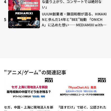
4
な盛り上がり、コンサートでは絶対な
い」
UUUM創業者・鎌田和樹が語る、HIKAKI
5
Nと歩んだ14年と“BEE”始動 「ONICH
A」に込めた想い——MEDIAMIXI with in
terfm #3
"アニメ/ゲーム"の関連記事
セガ、中国・上海に現地法人を新
「話すだけ」で紡ぐ、公認された