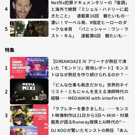
O GHOST」が初登場〜集計期間：2026
Netflix犯罪ドキュメンタリーの「復調」
年7/24〜7/30
4
と海外で絶賛『ミシェル・ハドリーに起
きたこと』 連載第16回 観たいものが
多すぎる～稲垣貴俊の配信時評
濃い！マーベル発、R指定ヒーローのダ
5
ークな本質 「パニッシャー：ワン・ラ
スト・キル」 連載第6回 観たいもの
が多すぎる～稲垣貴俊の配信時評
特集
【DREAMDAZE Ⅳ アリーナが熱狂で沸
1
いた「モンドリ」現地レポート】モンス
トはなぜ熱狂を作り続けられるのか？コ
ラボ初の“真獣神化”やDJ KOO、てつ
「どんな仕事も執念だから」世界的ネイ
や、兎田ぺこら、壱百満天原サロメらも
2
リスト・ともにゃんを支える漁師時代の
集結
経験——MEDIAMIXI with interfm #5
「ラブレターを書きました」──モンス
3
ト映像制作は21日から3日へ MIXI・村瀨
龍馬が語るRunway提携とAI時代の“つ
くる”
DJ KOOが驚いたモンストの熱狂 「あん