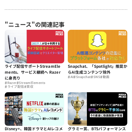
"ニュース"の関連記事
ライブ配信サポートStreamEle
Snapchat、「Spotlight」推奨か
ments、サービス継続へ Razer
らAI生成コンテンツ除外
#
#
#
#
に身売り
AI
Snapchat
SNS
動画
#
#
Razer
StreamElements
#
#
ライブ配信
買収
Disney+、韓国ドラマとAIレコメ
グラミー賞、BTSパフォーマンス