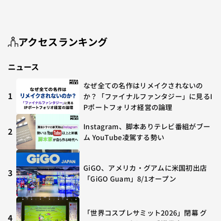
アクセスランキング
ニュース
なぜ全ての名作はリメイクされないの
1
か？「ファイナルファンタジー」に見るI
Pポートフォリオ経営の論理
Instagram、脚本ありテレビ番組がブー
2
ム YouTube凌駕する勢い
GiGO、アメリカ・グアムに米国初出店
3
「GiGO Guam」8/1オープン
「世界コスプレサミット2026」閉幕 グ
4