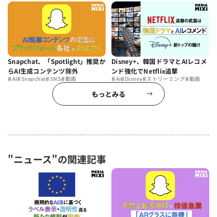
Snapchat、「Spotlight」推奨か
Disney+、韓国ドラマとAIレコメ
らAI生成コンテンツ除外
ンド強化でNetflix追撃
#
#
#
#
#
#
#
#
AI
Snapchat
SNS
動画
AI
Disney
ストリーミング
動画
もっとみる
"ニュース"の関連記事