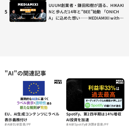
UUUM創業者・鎌田和樹が語る、HIKAKI
5
Nと歩んだ14年と“BEE”始動 「ONICH
A」に込めた想い——MEDIAMIXI with in
terfm #3
"AI"の関連記事
EU、AI生成コンテンツにラベル
Spotify、第2四半期は14%増収
表示義務付け
AI投資を加速
#
#
#
#
#
#
#
AI
EU
音楽/PF
AI
Spotify
決算
音楽/PF