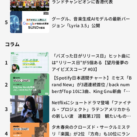
ランドチャンピオンに香港代表
グーグル、音楽生成AIモデルの最新バー
5
ジョン「Lyria 3.5」公開
コラム
「バズった日がリリース日」ヒット曲に
1
は“リリース日”が5個ある【望月優夢の
アイビズスコープ #03】
【Spotify日本週間チャート】ミセス「B
2
rand New」が3週連続首位 / back num
berがTop 10に3曲、King Gnu新曲「G
O GHOST」が初登場〜集計期間：2026
Netflixにショートドラマ登場「ファイナ
年7/24〜7/30
3
ル・プロジェクト」ラテンアメリカから
の新しい波 連載第17回 観たいものが
多すぎる～稲垣貴俊の配信時評
夕木春央のクローズド・サークルミステ
4
リ『楽園』が2位 『方舟』も10位にラン