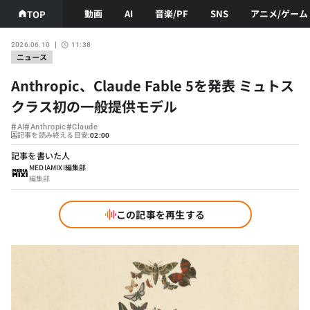
動画
AI
音楽/PF
SNS
アニメ/ゲーム
TOP
2026.06.10
11:38
ニュース
Anthropic、Claude Fable 5を発表 ミュトス
クラス初の一般提供モデル
#
#
#
AI
Anthropic
Claude
記事を読み終える目安:
02:00
記事を書いた人
MEDIAMIXI編集部
編集部
この記事を再生する