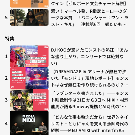
クイン【ビルボード文芸チャート解説】
濃い！マーベル発、R指定ヒーローのダ
5
ークな本質 「パニッシャー：ワン・ラ
スト・キル」 連載第6回 観たいもの
が多すぎる～稲垣貴俊の配信時評
特集
DJ KOOが驚いたモンストの熱狂 「あん
1
な盛り上がり、コンサートでは絶対な
い」
【DREAMDAZE Ⅳ アリーナが熱狂で沸
2
いた「モンドリ」現地レポート】モンス
トはなぜ熱狂を作り続けられるのか？コ
ラボ初の“真獣神化”やDJ KOO、てつ
「ラブレターを書きました」──モンス
や、兎田ぺこら、壱百満天原サロメらも
3
ト映像制作は21日から3日へ MIXI・村瀨
集結
龍馬が語るRunway提携とAI時代の“つ
くる”
「どんな仕事も執念だから」世界的ネイ
4
リスト・ともにゃんを支える漁師時代の
経験——MEDIAMIXI with interfm #5