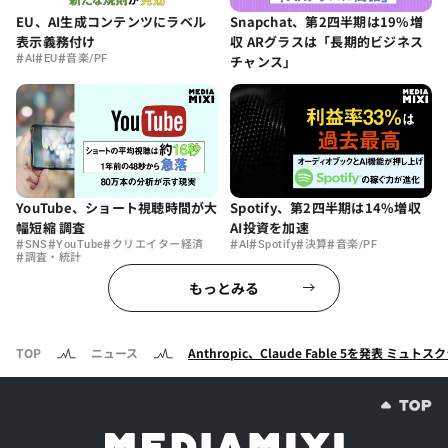
EU、AI生成コンテンツにラベル
Snapchat、第2四半期は19%増
表示義務付け
収 ARグラスは「長期的ビジネス
#
#
#
AI
EU
音楽/PF
チャンス」
YouTube、ショート視聴時間が大
Spotify、第2四半期は14%増収
幅短縮 調査
AI投資を加速
#
#
#
#
#
#
#
SNS
YouTube
クリエイター経済
AI
Spotify
決算
音楽/PF
#
調査・統計
もっとみる
TOP
ニュース
Anthropic、Claude Fable 5を発表 ミ