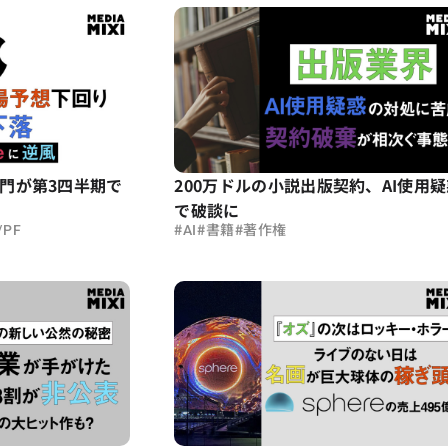
門が第3四半期で
200万ドルの小説出版契約、AI使用
で破談に
#
#
#
PF
AI
書籍
著作権