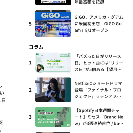
年最高額を記録
GiGO、アメリカ・グアム
5
に米国初出店「GiGO Gu
am」8/1オープン
コラム
「バズった日がリリース
1
日」ヒット曲には“リリー
ス日”が5個ある【望月優
夢のアイビズスコープ #0
3】
Netflixにショートドラマ
し
2
登場「ファイナル・プロ
い
ジェクト」ラテンアメリ
1日
カからの新しい波 連載
第17回 観たいものが多
【Spotify日本週間チャ
すぎる～稲垣貴俊の配信
3
ート】ミセス「Brand Ne
を
時評
w」が3週連続首位 / bac
。
k numberがTop 10に3