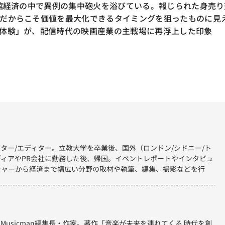
画館経済の中で異例の集中砲火を浴びている。報じられた身売り
だからこそ価値を最大化できるタイミングを狙ったものに見
体験」が、配信時代の映画産業の主戦場に再浮上した印象
ター/エディター。立教大学を卒業後、国外（ロンドン/シドニー/ト
ィアやPR会社に勤務した後、帰国。イベントレポートやインタビュ
チャーから経済まで幅広い分野の取材や執筆、編集、撮影などを行
集長・Musicman編集長・作家。著作「音楽が未来を連れてくる 時代を創