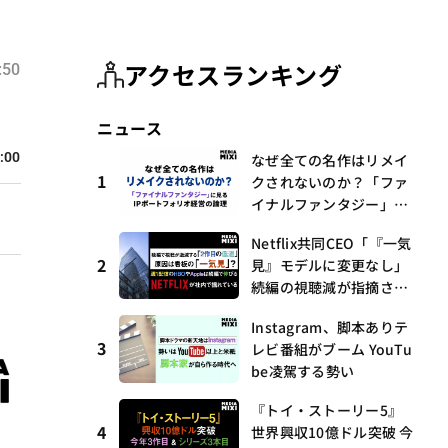
アクセスランキング
:50
ニュース
:00
なぜ全ての名作はリメイ
1
クされないのか？「ファ
イナルファンタジー」に
見るIPポートフォリオ経
Netflix共同CEO「『一気
営の論理
2
見』モデルに変更なし」
続編の視聴減が指摘され
る中
Instagram、脚本ありテ
3
レビ番組がブーム YouTu
be凌駕する勢い
『トイ・ストーリー5』
4
世界興収10億ドル突破 今