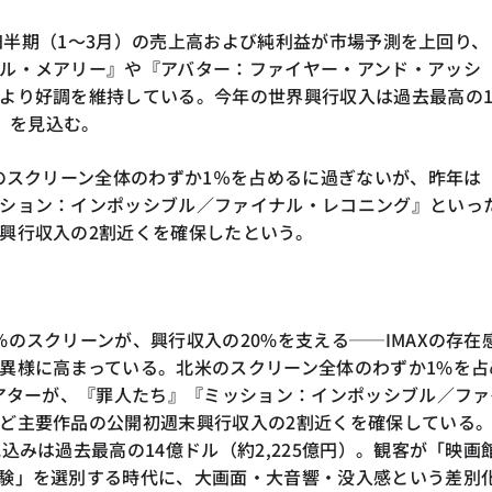
第1四半期（1〜3月）の売上高および純利益が市場予測を上回り、
ル・メアリー』や『アバター：ファイヤー・アンド・アッシ
より好調を維持している。今年の世界興行収入は過去最高の1
円）を見込む。
米のスクリーン全体のわずか1％を占めるに過ぎないが、昨年は
ション：インポッシブル／ファイナル・レコニング』といっ
興行収入の2割近くを確保したという。
%のスクリーンが、興行収入の20%を支える──IMAXの存在
異様に高まっている。北米のスクリーン全体のわずか1%を占
シアターが、『罪人たち』『ミッション：インポッシブル／ファ
ど主要作品の公開初週末興行収入の2割近くを確保している。
込みは過去最高の14億ドル（約2,225億円）。観客が「映画
験」を選別する時代に、大画面・大音響・没入感という差別