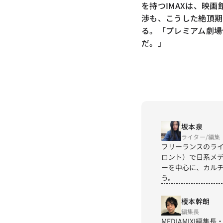
を持つIMAXは、映
渉も、こうした絶頂期
る。「プレミアム劇場
だ。」
坂本泉
ライター/編集
フリーランスのライ
ロント）で日系メデ
ーを中心に、カル
う。
榎本幹朗
編集長
MEDIAMIXI編