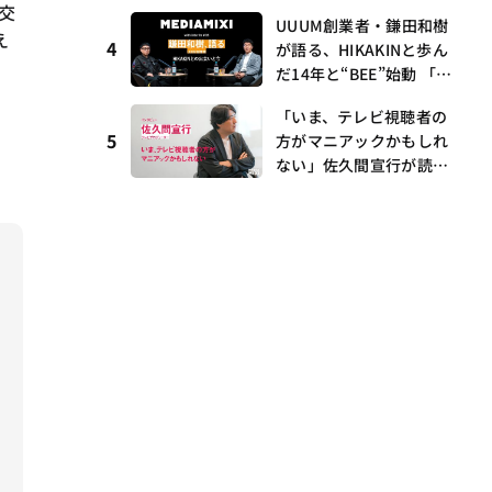
I・村瀨龍馬が語るRunw
交
ら、壱百満天原サロメら
UUUM創業者・鎌田和樹
ay提携とAI時代の“つく
も集結
え
4
が語る、HIKAKINと歩ん
る”
だ14年と“BEE”始動 「O
NICHA」に込めた想い
「いま、テレビ視聴者の
——MEDIAMIXI with inte
5
方がマニアックかもしれ
rfm #3
ない」佐久間宣行が読み
解くメディアの逆転と“語
れる番組”の時代