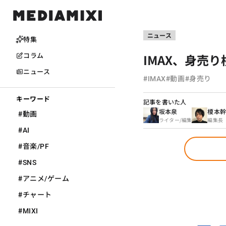
ニュース
特集
IMAX、身売り
コラム
ニュース
#
#
#
IMAX
動画
身売り
キーワード
記事を書いた人
坂本泉
榎本
#
動画
ライター/編集
編集長
#
AI
#
音楽/PF
#
SNS
#
アニメ/ゲーム
#
チャート
#
MIXI