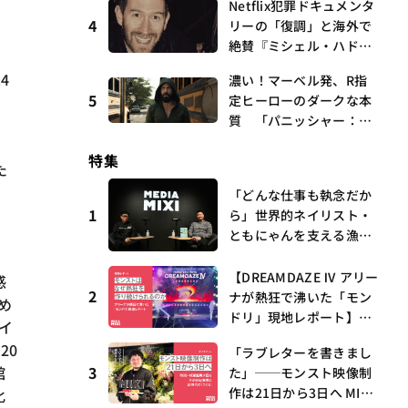
Netflix犯罪ドキュメンタ
曲、King Gnu新曲「GO
4
リーの「復調」と海外で
GHOST」が初登場〜集計
絶賛『ミシェル・ハドリ
期間：2026年7/24〜7/30
ーに起きたこと』 連載
4
濃い！マーベル発、R指
第16回 観たいものが多
5
定ヒーローのダークな本
すぎる～稲垣貴俊の配信
質 「パニッシャー：ワ
時評
ン・ラスト・キル」 連
特集
載第6回 観たいものが
た
多すぎる～稲垣貴俊の配
「どんな仕事も執念だか
信時評
1
ら」世界的ネイリスト・
ともにゃんを支える漁師
時代の経験——MEDIAMIX
I with interfm #5
【DREAMDAZE Ⅳ アリー
感
2
ナが熱狂で沸いた「モン
め
ドリ」現地レポート】モ
イ
ンストはなぜ熱狂を作り
20
「ラブレターを書きまし
続けられるのか？コラボ
館
3
た」──モンスト映像制
初の“真獣神化”やDJ KO
作は21日から3日へ MIX
化
O、てつや、兎田ぺこ