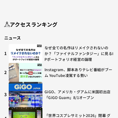
アクセスランキング
ニュース
なぜ全ての名作はリメイクされないの
1
か？「ファイナルファンタジー」に見るI
Pポートフォリオ経営の論理
Instagram、脚本ありテレビ番組がブー
2
ム YouTube凌駕する勢い
GiGO、アメリカ・グアムに米国初出店
3
「GiGO Guam」8/1オープン
「世界コスプレサミット2026」閉幕 グ