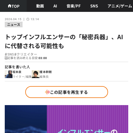
動画
AI
音楽/PF
SNS
アニメ/ゲーム
TOP
2026.04.15
13:14
ニュース
トップインフルエンサーの「秘密兵器」、AI
に代替される可能性も
#
#
SNS
クリエイター
記事を読み終える目安:
03:00
記事を書いた人
坂本泉
榎本幹朗
ライター/編集
編集長
この記事を再生する