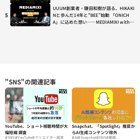
UUUM創業者・鎌田和樹が語る、HIKAKI
5
Nと歩んだ14年と“BEE”始動 「ONICH
A」に込めた想い——MEDIAMIXI with in
terfm #3
"SNS"の関連記事
Snapchat、「Spotlight」推奨か
YouTube、ショート視聴時間が大
らAI生成コンテンツ除外
幅短縮 調査
#
#
#
#
#
#
#
AI
Snapchat
SNS
動画
SNS
YouTube
クリエイター経済