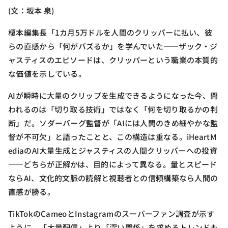
(文：坂本 泉)
榎本編集長「1カ月5万ドルを人間のクリッパーに払い、彼
らの直感から「何がバズるか」を学んでいた——ザック・ジ
ャスティスのエピソードは、クリッパーという職業の本質的
な価値を示している。
AIが瞬時に大量のクリップを生成できるようになった今、問
われるのは「切り取る技術」ではなく「何を切り取るかの判
断」だ。ソダーバーグ監督が「AIには人間のきめ細やかな監
督が不可欠」と語ったことと、この構造は重なる。iHeartM
ediaのAI大量生成とジャスティスの人間クリッパーへの投資
——どちらが正解かは、目的によって異なる。量とスピード
ならAI、文化的文脈の読解と視聴者との信頼構築なら人間の
直感が勝る。
TikTokのCameoとInstagramのスーパーファン調査が示す
ように、「大量配信」より「深い関係」を求めるトレンドも