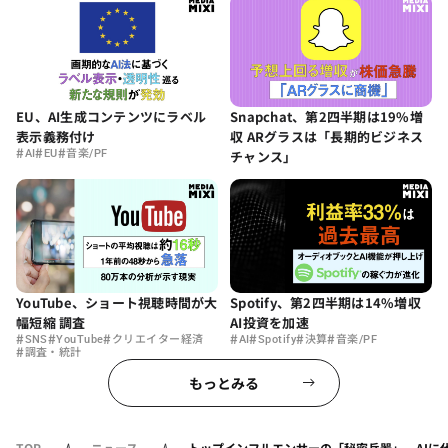
EU、AI生成コンテンツにラベル
Snapchat、第2四半期は19%増
表示義務付け
収 ARグラスは「長期的ビジネス
#
#
#
AI
EU
音楽/PF
チャンス」
YouTube、ショート視聴時間が大
Spotify、第2四半期は14%増収
幅短縮 調査
AI投資を加速
#
#
#
#
#
#
#
SNS
YouTube
クリエイター経済
AI
Spotify
決算
音楽/PF
#
調査・統計
もっとみる
TOP
ニュース
トップインフルエンサーの「秘密兵器」、AIに