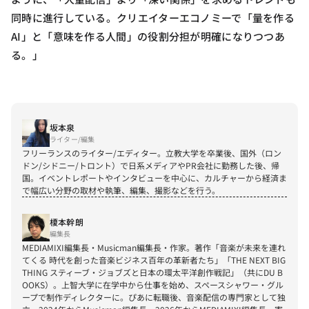
同時に進行している。クリエイターエコノミーで「量を作る
AI」と「意味を作る人間」の役割分担が明確になりつつあ
る。」
坂本泉
ライター/編集
フリーランスのライター/エディター。立教大学を卒業後、国外（ロン
ドン/シドニー/トロント）で日系メディアやPR会社に勤務した後、帰
国。イベントレポートやインタビューを中心に、カルチャーから経済ま
で幅広い分野の取材や執筆、編集、撮影などを行う。
榎本幹朗
編集長
MEDIAMIXI編集長・Musicman編集長・作家。著作「音楽が未来を連れ
てくる 時代を創った音楽ビジネス百年の革新者たち」「THE NEXT BIG 
THING スティーブ・ジョブズと日本の環太平洋創作戦記」（共にDU B
OOKS）。上智大学に在学中から仕事を始め、スペースシャワー・グル
ープで制作ディレクターに。ぴあに転職後、音楽配信の専門家として独