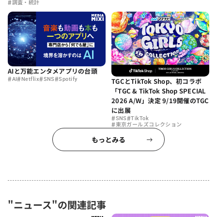
#
調査・統計
AIと万能エンタメアプリの台頭
#
#
#
#
AI
Netflix
SNS
Spotify
TGCとTikTok Shop、初コラボ
「TGC & TikTok Shop SPECIAL
2026 A/W」決定 9/19開催のTGC
に出展
#
#
SNS
TikTok
#
東京ガールズコレクション
もっとみる
"ニュース"の関連記事