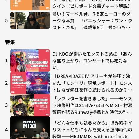
クイン【ビルボード文芸チャート解説】
濃い！マーベル発、R指定ヒーローのダ
5
ークな本質 「パニッシャー：ワン・ラ
スト・キル」 連載第6回 観たいもの
が多すぎる～稲垣貴俊の配信時評
特集
DJ KOOが驚いたモンストの熱狂 「あん
1
な盛り上がり、コンサートでは絶対な
い」
【DREAMDAZE Ⅳ アリーナが熱狂で沸
2
いた「モンドリ」現地レポート】モンス
トはなぜ熱狂を作り続けられるのか？コ
ラボ初の“真獣神化”やDJ KOO、てつ
「ラブレターを書きました」──モンス
や、兎田ぺこら、壱百満天原サロメらも
3
ト映像制作は21日から3日へ MIXI・村瀨
集結
龍馬が語るRunway提携とAI時代の“つ
くる”
「どんな仕事も執念だから」世界的ネイ
4
リスト・ともにゃんを支える漁師時代の
経験——MEDIAMIXI with interfm #5