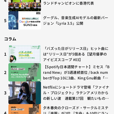
4
ランドチャンピオンに香港代表
グーグル、音楽生成AIモデルの最新バー
5
ジョン「Lyria 3.5」公開
コラム
「バズった日がリリース日」ヒット曲に
1
は“リリース日”が5個ある【望月優夢の
アイビズスコープ #03】
【Spotify日本週間チャート】ミセス「B
2
rand New」が3週連続首位 / back num
berがTop 10に3曲、King Gnu新曲「G
O GHOST」が初登場〜集計期間：2026
Netflixにショートドラマ登場「ファイナ
年7/24〜7/30
3
ル・プロジェクト」ラテンアメリカから
の新しい波 連載第17回 観たいものが
多すぎる～稲垣貴俊の配信時評
夕木春央のクローズド・サークルミステ
4
リ『楽園』が2位 『方舟』も10位にラン