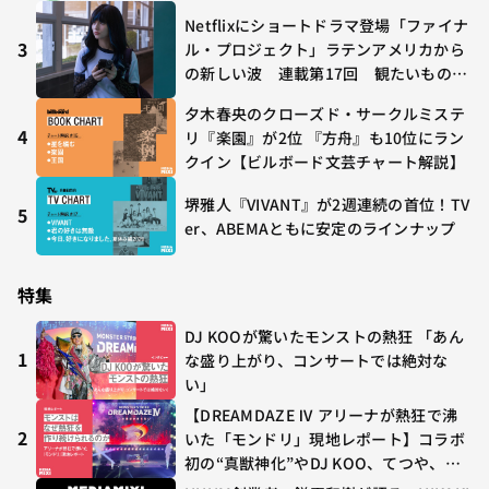
Netflixにショートドラマ登場「ファイナ
3
ル・プロジェクト」ラテンアメリカから
の新しい波 連載第17回 観たいものが
多すぎる～稲垣貴俊の配信時評
夕木春央のクローズド・サークルミステ
4
リ『楽園』が2位 『方舟』も10位にラン
クイン【ビルボード文芸チャート解説】
堺雅人『VIVANT』が2週連続の首位！TV
5
er、ABEMAともに安定のラインナップ
特集
DJ KOOが驚いたモンストの熱狂 「あん
1
な盛り上がり、コンサートでは絶対な
い」
【DREAMDAZE Ⅳ アリーナが熱狂で沸
2
いた「モンドリ」現地レポート】コラボ
初の“真獣神化”やDJ KOO、てつや、兎
田ぺこら、壱百満天原サロメらも集結