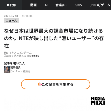
動画
AI
音楽/PF
SNS
アニメ/ゲーム
TOP
2026.06.18
18:05
ニュース
なぜ日本は世界最大の課金市場になり続ける
のか。NTEが映し出した“濃いユーザー”の存
在
#
#
NTE
アニメ/ゲーム
記事を読み終える目安:
04:00
記事を書いた人
龍田優貴
ライター・編集者
この記事を再生する