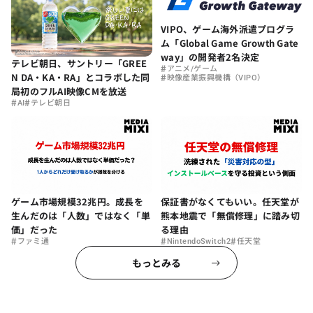
VIPO、ゲーム海外派遣プログラ
ム「Global Game Growth Gate
way」の開発者2名決定
テレビ朝日、サントリー「GREE
#
アニメ/ゲーム
N DA・KA・RA」とコラボした同
#
映像産業振興機構（VIPO）
局初のフルAI映像CMを放送
#
#
AI
テレビ朝日
ゲーム市場規模32兆円。成長を
保証書がなくてもいい。任天堂が
生んだのは「人数」ではなく「単
熊本地震で「無償修理」に踏み切
価」だった
る理由
#
#
#
ファミ通
NintendoSwitch2
任天堂
もっとみる