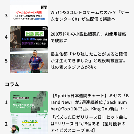
WiiとPS3はレトロゲームなのか？「ゲー
3
ムセンターCX」が生配信で議論へ
200万ドルの小説出版契約、AI使用疑惑
4
で破談に
長友佑都「やり残したことがあると確信
5
が芽生えてきました」と現役続投宣言。
味の素スタジアムが沸く
コラム
【Spotify日本週間チャート】ミセス「B
1
rand New」が3週連続首位 / back num
berがTop 10に3曲、King Gnu新曲「G
O GHOST」が初登場〜集計期間：2026
「バズった日がリリース日」ヒット曲に
年7/24〜7/30
2
は“リリース日”が5個ある【望月優夢の
アイビズスコープ #03】