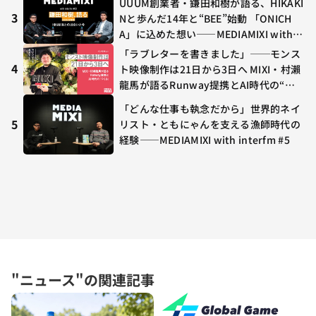
UUUM創業者・鎌田和樹が語る、HIKAKI
3
Nと歩んだ14年と“BEE”始動 「ONICH
A」に込めた想い——MEDIAMIXI with in
terfm #3
「ラブレターを書きました」──モンス
4
ト映像制作は21日から3日へ MIXI・村瀨
龍馬が語るRunway提携とAI時代の“つ
くる”
「どんな仕事も執念だから」世界的ネイ
5
リスト・ともにゃんを支える漁師時代の
経験——MEDIAMIXI with interfm #5
"ニュース"の関連記事