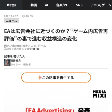
動画
AI
音楽/PF
SNS
アニメ/ゲーム
TOP
2026.06.17
10:05
ニュース
EAは広告会社に近づくのか？“ゲーム内広告再
評価”の裏で進む収益構造の変化
#
#
EA Advertising
アニメ/ゲーム
記事を読み終える目安:
05:00
記事を書いた人
龍田優貴
ライター・編集者
この記事を再生する