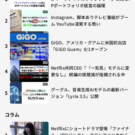
Pポートフォリオ経営の論理
Instagram、脚本ありテレビ番組がブー
2
ム YouTube凌駕する勢い
GiGO、アメリカ・グアムに米国初出店
3
「GiGO Guam」8/1オープン
Netflix共同CEO「『一気見』モデルに変
4
更なし」 続編の視聴減が指摘される中
グーグル、音楽生成AIモデルの最新バー
5
ジョン「Lyria 3.5」公開
コラム
Netflixにショートドラマ登場「ファイナ
1