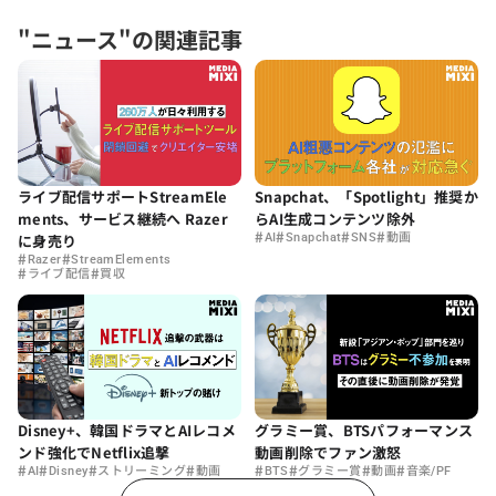
"ニュース"の関連記事
ライブ配信サポートStreamEle
Snapchat、「Spotlight」推奨か
ments、サービス継続へ Razer
らAI生成コンテンツ除外
#
#
#
#
に身売り
AI
Snapchat
SNS
動画
#
#
Razer
StreamElements
#
#
ライブ配信
買収
Disney+、韓国ドラマとAIレコメ
グラミー賞、BTSパフォーマンス
ンド強化でNetflix追撃
動画削除でファン激怒
#
#
#
#
#
#
#
#
AI
Disney
ストリーミング
動画
BTS
グラミー賞
動画
音楽/PF