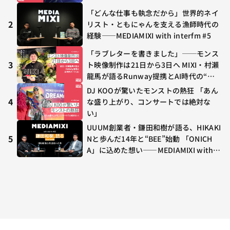
ラボ初の“真獣神化”やDJ KOO、てつ
「どんな仕事も執念だから」世界的ネイ
や、兎田ぺこら、壱百満天原サロメらも
2
リスト・ともにゃんを支える漁師時代の
集結
経験——MEDIAMIXI with interfm #5
「ラブレターを書きました」──モンス
3
ト映像制作は21日から3日へ MIXI・村瀨
龍馬が語るRunway提携とAI時代の“つ
くる”
DJ KOOが驚いたモンストの熱狂 「あん
4
な盛り上がり、コンサートでは絶対な
い」
UUUM創業者・鎌田和樹が語る、HIKAKI
5
Nと歩んだ14年と“BEE”始動 「ONICH
A」に込めた想い——MEDIAMIXI with in
terfm #3