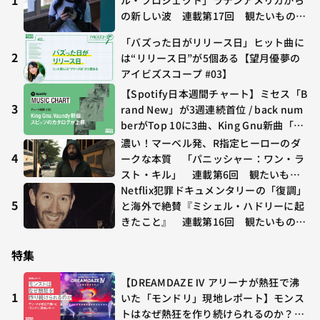
ル・プロジェクト」ラテンアメリカから
の新しい波 連載第17回 観たいものが
多すぎる～稲垣貴俊の配信時評
「バズった日がリリース日」ヒット曲に
2
は“リリース日”が5個ある【望月優夢の
アイビズスコープ #03】
【Spotify日本週間チャート】ミセス「B
3
rand New」が3週連続首位 / back num
berがTop 10に3曲、King Gnu新曲「G
O GHOST」が初登場〜集計期間：2026
濃い！マーベル発、R指定ヒーローのダ
年7/24〜7/30
4
ークな本質 「パニッシャー：ワン・ラ
スト・キル」 連載第6回 観たいもの
が多すぎる～稲垣貴俊の配信時評
Netflix犯罪ドキュメンタリーの「復調」
5
と海外で絶賛『ミシェル・ハドリーに起
きたこと』 連載第16回 観たいものが
多すぎる～稲垣貴俊の配信時評
特集
【DREAMDAZE Ⅳ アリーナが熱狂で沸
1
いた「モンドリ」現地レポート】モンス
トはなぜ熱狂を作り続けられるのか？コ