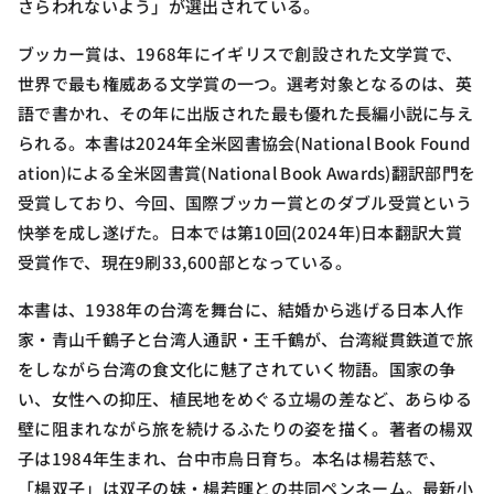
さらわれないよう」が選出されている。
ブッカー賞は、1968年にイギリスで創設された文学賞で、
世界で最も権威ある文学賞の一つ。選考対象となるのは、英
語で書かれ、その年に出版された最も優れた長編小説に与え
られる。本書は2024年全米図書協会(National Book Found
ation)による全米図書賞(National Book Awards)翻訳部門を
受賞しており、今回、国際ブッカー賞とのダブル受賞という
快挙を成し遂げた。日本では第10回(2024年)日本翻訳大賞
受賞作で、現在9刷33,600部となっている。
本書は、1938年の台湾を舞台に、結婚から逃げる日本人作
家・青山千鶴子と台湾人通訳・王千鶴が、台湾縦貫鉄道で旅
をしながら台湾の食文化に魅了されていく物語。国家の争
い、女性への抑圧、植民地をめぐる立場の差など、あらゆる
壁に阻まれながら旅を続けるふたりの姿を描く。著者の楊双
子は1984年生まれ、台中市烏日育ち。本名は楊若慈で、
「楊双子」は双子の妹・楊若暉との共同ペンネーム。最新小