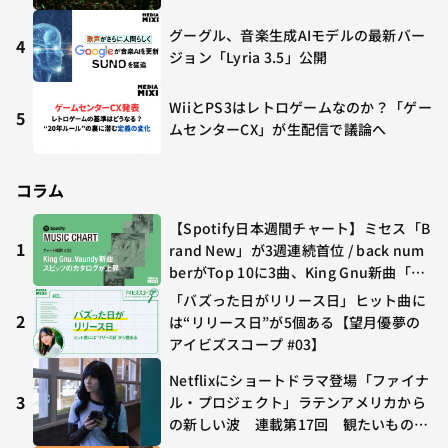
グーグル、音楽生成AIモデルの最新バー
4
ジョン「Lyria 3.5」公開
WiiとPS3はレトロゲームなのか？「ゲー
5
ムセンターCX」が生配信で議論へ
コラム
【Spotify日本週間チャート】ミセス「B
1
rand New」が3週連続首位 / back num
berがTop 10に3曲、King Gnu新曲「G
O GHOST」が初登場〜集計期間：2026
「バズった日がリリース日」ヒット曲に
年7/24〜7/30
2
は“リリース日”が5個ある【望月優夢の
アイビズスコープ #03】
Netflixにショートドラマ登場「ファイナ
3
ル・プロジェクト」ラテンアメリカから
の新しい波 連載第17回 観たいものが
多すぎる～稲垣貴俊の配信時評