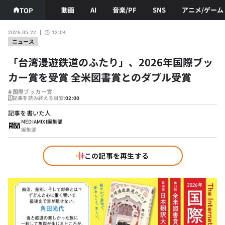
動画
AI
音楽/PF
SNS
アニメ/ゲーム
TOP
2026.05.22
12:04
ニュース
「台湾漫遊鉄道のふたり」、2026年国際ブッ
カー賞を受賞 全米図書賞とのダブル受賞
#
国際ブッカー賞
記事を読み終える目安:
02:00
記事を書いた人
MEDIAMIXI編集部
編集部
この記事を再生する