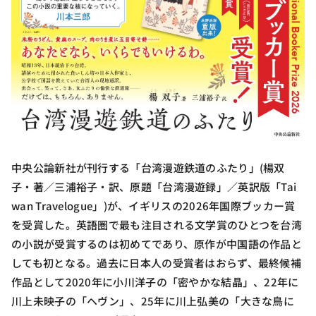
中央公論新社が刊行する「台湾漫遊鉄道のふたり」(楊双
子・著／三浦裕子・訳、原題「台湾漫遊録」／英訳版「Tai
wan Travelogue」)が、イギリスの2026年国際ブッカー賞
を受賞した。英語圏で最も注目される文学賞のひとつを台湾
の小説が受賞するのは初めてであり、原作が中国語の作品と
しても初となる。過去に日本人の受賞者はおらず、最終候補
作品として2020年に小川洋子の「密やかな結晶」、22年に
川上未映子の「ヘヴン」、25年に川上弘美の「大きな鳥に