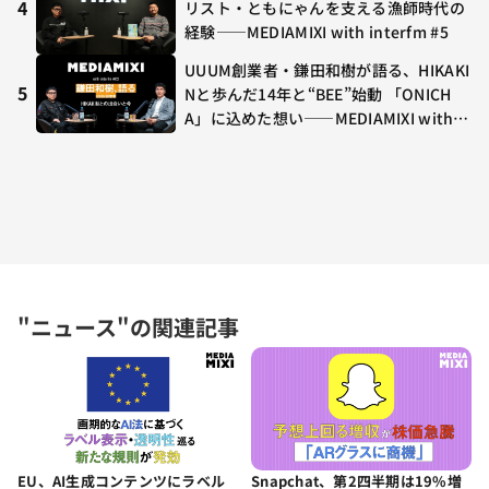
4
リスト・ともにゃんを支える漁師時代の
経験——MEDIAMIXI with interfm #5
UUUM創業者・鎌田和樹が語る、HIKAKI
5
Nと歩んだ14年と“BEE”始動 「ONICH
A」に込めた想い——MEDIAMIXI with in
terfm #3
"ニュース"の関連記事
EU、AI生成コンテンツにラベル
Snapchat、第2四半期は19%増