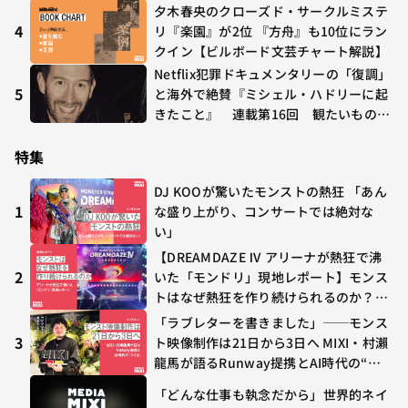
夕木春央のクローズド・サークルミステ
4
リ『楽園』が2位 『方舟』も10位にラン
クイン【ビルボード文芸チャート解説】
Netflix犯罪ドキュメンタリーの「復調」
5
と海外で絶賛『ミシェル・ハドリーに起
きたこと』 連載第16回 観たいものが
多すぎる～稲垣貴俊の配信時評
特集
DJ KOOが驚いたモンストの熱狂 「あん
1
な盛り上がり、コンサートでは絶対な
い」
【DREAMDAZE Ⅳ アリーナが熱狂で沸
2
いた「モンドリ」現地レポート】モンス
トはなぜ熱狂を作り続けられるのか？コ
ラボ初の“真獣神化”やDJ KOO、てつ
「ラブレターを書きました」──モンス
や、兎田ぺこら、壱百満天原サロメらも
3
ト映像制作は21日から3日へ MIXI・村瀨
集結
龍馬が語るRunway提携とAI時代の“つ
くる”
「どんな仕事も執念だから」世界的ネイ