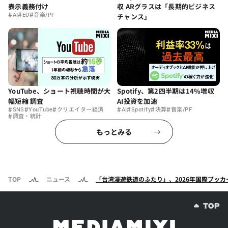
表示義務付け
収 ARグラスは「長期的ビジネス
#
#
#
AI
EU
音楽/PF
チャンス」
YouTube、ショート視聴時間が大
Spotify、第2四半期は14%増収
幅短縮 調査
AI投資を加速
#
#
#
#
#
#
#
SNS
YouTube
クリエイター経済
AI
Spotify
決算
音楽/PF
#
調査・統計
もっとみる
TOP
ニュース
「台湾漫遊鉄道のふたり」、2026年国際ブッカ