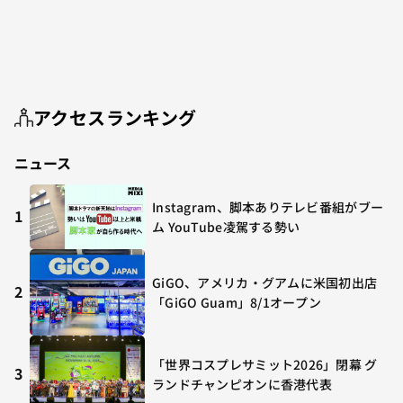
アクセスランキング
ニュース
Instagram、脚本ありテレビ番組がブー
1
ム YouTube凌駕する勢い
GiGO、アメリカ・グアムに米国初出店
2
「GiGO Guam」8/1オープン
「世界コスプレサミット2026」閉幕 グ
3
ランドチャンピオンに香港代表