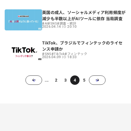
英国の成人、ソーシャルメディア利用頻度が
減少も半数以上がAIツールに依存 当局調査
#
#
#
AI
SNS
調査・統計
2026.04.14
20:10
TikTok、ブラジルでフィンテックのライセ
ンス申請か
#
#
#
SNS
TikTok
フィンテック
2026.04.09
18:33
<
>
...
2
3
4
5