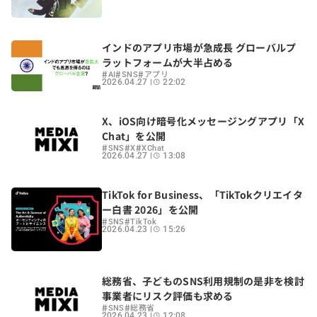
インドのアプリ市場が急成長 グローバルプ
ラットフォームが大半占める
#
#
#
AI
SNS
アプリ
2026.04.27
22:02
X、iOS向け暗号化メッセージングアプリ「X
Chat」を公開
#
#
#
SNS
X
XChat
2026.04.27
13:08
TikTok for Business、「TikTokクリエイタ
ー白書 2026」を公開
#
#
SNS
TikTok
2026.04.23
15:26
総務省、子どものSNS利用規制の是非を検討
事業者にリスク評価も求める
#
#
SNS
総務省
2026.04.23
12:08