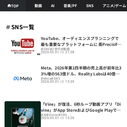
動画
AI
音楽/PF
SNS
アニメ/ゲーム
TOP
SNS一覧
YouTube、オーディエンスプランニングで
最も重要なプラットフォームに 英Precisify
#
#
#
がZ世代・ミレニアル世代を調査
SNS
Z世代
動画
2026.05.01
21:38
Meta、2026年第1四半期の売上高が前年比3
3%増の563億ドル、Reality Labsは40億ド
#
#
ルの営業損失
Meta
SNS
2026.05.01
15:39
「Vine」が復活、6秒ループ動画アプリ「Di
vine」がApp StoreおよびGoogle Playで正
#
#
#
式リリース
AI
Divine
SNS
2026.05.01
15:26