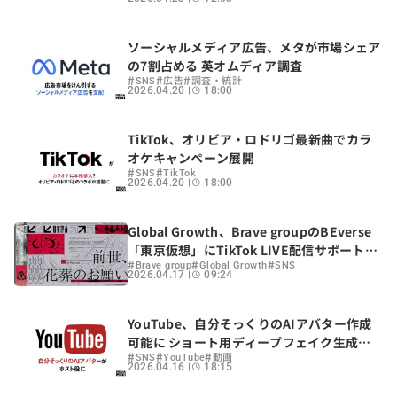
ソーシャルメディア広告、メタが市場シェア
の7割占める 英オムディア調査
#
#
#
SNS
広告
調査・統計
2026.04.20
18:00
TikTok、オリビア・ロドリゴ最新曲でカラ
オケキャンペーン展開
#
#
SNS
TikTok
2026.04.20
18:00
Global Growth、Brave groupのBEverse
「東京仮想」にTikTok LIVE配信サポートで
#
#
#
参画 5月上旬デビュー予定
Brave group
Global Growth
SNS
2026.04.17
09:24
YouTube、自分そっくりのAIアバター作成
可能に ショート用ディープフェイク生成ツ
#
#
#
ール開発
SNS
YouTube
動画
2026.04.16
18:15