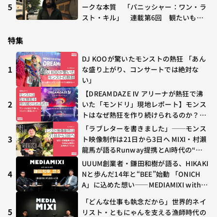
5
ークな本質 「パニッシャー：ワン・ラ
スト・キル」 連載第6回 観たいもの
が多すぎる～稲垣貴俊の配信時評
特集
DJ KOOが驚いたモンストの熱狂 「あん
1
な盛り上がり、コンサートでは絶対な
い」
【DREAMDAZE Ⅳ アリーナが熱狂で沸
2
いた「モンドリ」現地レポート】モンス
トはなぜ熱狂を作り続けられるのか？コ
ラボ初の“真獣神化”やDJ KOO、てつ
「ラブレターを書きました」──モンス
や、兎田ぺこら、壱百満天原サロメらも
3
ト映像制作は21日から3日へ MIXI・村瀨
集結
龍馬が語るRunway提携とAI時代の“つ
くる”
UUUM創業者・鎌田和樹が語る、HIKAKI
4
Nと歩んだ14年と“BEE”始動 「ONICH
A」に込めた想い——MEDIAMIXI with in
terfm #3
「どんな仕事も執念だから」世界的ネイ
5
リスト・ともにゃんを支える漁師時代の