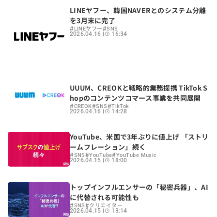
LINEヤフー、韓国NAVERとのシステム分離
を3月末に完了
#
#
LINEヤフー
SNS
2026.04.16
16:34
UUUM、CREOKと戦略的業務提携 TikTok S
hopのコンテンツコマース事業を共同展開
#
#
#
CREOK
SNS
TikTok
2026.04.16
14:28
YouTube、米国で3年ぶりに値上げ 「ストリ
ームフレーション」続く
#
#
#
SNS
YouTube
YouTube Music
2026.04.15
18:00
トップインフルエンサーの「秘密兵器」、AI
に代替される可能性も
#
#
SNS
クリエイター
2026.04.15
13:14