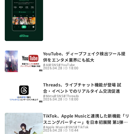
YouTube、ディープフェイク検出ツール提
供をエンタメ業界にも拡大
#
#
#
AI
SNS
YouTube
2026.04.28
18:00
Threads、ライブチャット機能が登場 試
合・イベントでのリアルタイム交流促進
#
#
#
Meta
SNS
Threads
2026.04.28
18:00
TikTok、Apple Musicと連携した新機能「リ
スニングパーティー」を日本初展開 第1弾に
#
#
#
大森元貴
Apple Music
SNS
TikTok
2026.04.28
10:44