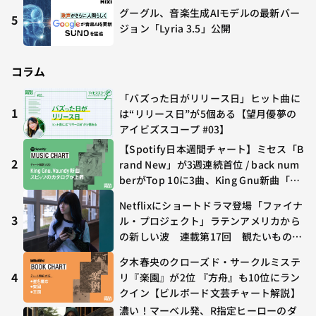
グーグル、音楽生成AIモデルの最新バー
5
ジョン「Lyria 3.5」公開
コラム
「バズった日がリリース日」ヒット曲に
1
は“リリース日”が5個ある【望月優夢の
アイビズスコープ #03】
【Spotify日本週間チャート】ミセス「B
2
rand New」が3週連続首位 / back num
berがTop 10に3曲、King Gnu新曲「G
O GHOST」が初登場〜集計期間：2026
Netflixにショートドラマ登場「ファイナ
年7/24〜7/30
3
ル・プロジェクト」ラテンアメリカから
の新しい波 連載第17回 観たいものが
多すぎる～稲垣貴俊の配信時評
夕木春央のクローズド・サークルミステ
4
リ『楽園』が2位 『方舟』も10位にラン
クイン【ビルボード文芸チャート解説】
濃い！マーベル発、R指定ヒーローのダ