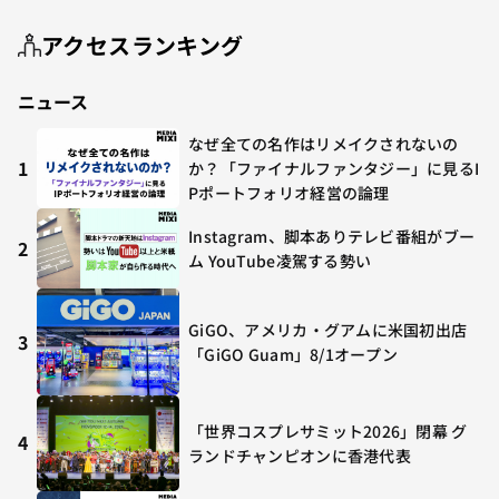
アクセスランキング
ニュース
なぜ全ての名作はリメイクされないの
1
か？「ファイナルファンタジー」に見るI
Pポートフォリオ経営の論理
Instagram、脚本ありテレビ番組がブー
2
ム YouTube凌駕する勢い
GiGO、アメリカ・グアムに米国初出店
3
「GiGO Guam」8/1オープン
「世界コスプレサミット2026」閉幕 グ
4
ランドチャンピオンに香港代表