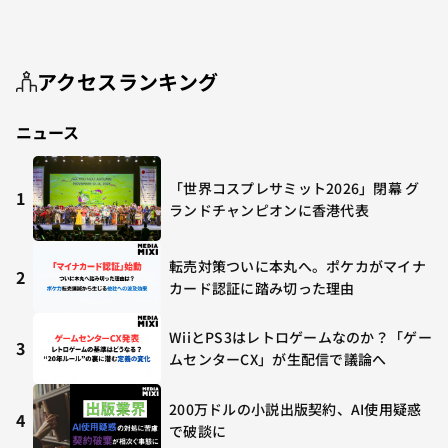
アクセスランキング
ニュース
「世界コスプレサミット2026」閉幕 グ
1
ランドチャンピオンに香港代表
転売対策ついに本丸へ。ポケカがマイナ
2
カード認証に踏み切った理由
WiiとPS3はレトロゲームなのか？「ゲー
3
ムセンターCX」が生配信で議論へ
200万ドルの小説出版契約、AI使用疑惑
4
で破談に