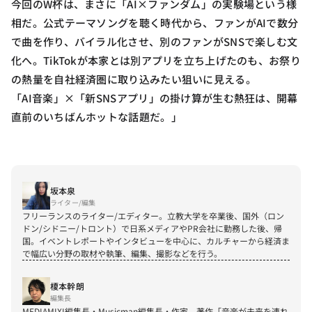
今回のW杯は、まさに「AI×ファンダム」の実験場という様
相だ。公式テーマソングを聴く時代から、ファンがAIで数分
で曲を作り、バイラル化させ、別のファンがSNSで楽しむ文
化へ。TikTokが本家とは別アプリを立ち上げたのも、お祭り
の熱量を自社経済圏に取り込みたい狙いに見える。
「AI音楽」×「新SNSアプリ」の掛け算が生む熱狂は、開幕
直前のいちばんホットな話題だ。」
坂本泉
ライター/編集
フリーランスのライター/エディター。立教大学を卒業後、国外（ロン
ドン/シドニー/トロント）で日系メディアやPR会社に勤務した後、帰
国。イベントレポートやインタビューを中心に、カルチャーから経済ま
で幅広い分野の取材や執筆、編集、撮影などを行う。
榎本幹朗
編集長
MEDIAMIXI編集長・Musicman編集長・作家。著作「音楽が未来を連れ