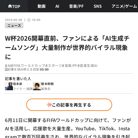
動画
AI
音楽/PF
SNS
アニメ/ゲーム
TOP
2026.06.08
18:00
ニュース
W杯2026開幕直前、ファンによる「AI生成チ
ームソング」大量制作が世界的バイラル現象
に
#
#
#
#
#
AI
FIFAワールドカップ
スポーツ
音楽/PF
音楽生成AI
記事を読み終える目安:
03:00
記事を書いた人
坂本泉
榎本幹朗
ライター/編集
編集長
この記事を再生する
6月11日に開幕するFIFAワールドカップに向けて、ファンが
AIを活用し、応援歌を大量生産。YouTube、TikTok、Insta
gramで数百万回再生され、世界的なバイラル現象を引き起