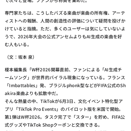
で次々と登場。ファンから称賛を集めた。
専門家たちは、こうしたバズる楽曲が楽曲の所有権、アーテ
ィストへの報酬、人間の創造性の評価について疑問を投げか
けていると指摘。ただ、多くのユーザーは気にしていないよ
うで、2026年大会の公式アンセムよりもAI生成の楽曲を好
む人もいる。
（文：坂本 泉）
榎本編集長「W杯2026開幕直前、ファンによる「AI生成チ
ームソング」が世界的バイラル現象になっている。フランス
「Imbattables」発、ブラジルphonk型などがFIFA公式のSh
akira楽曲よりも拡散中だ。
そんな熱量の中、TikTokが6月3日、文化イベント特化型ア
プリ「TikTok Pro Events」のパイロット版を米国で開始。
第1弾はW杯2026。タスク完了で「スター」を貯め、FIFA公
式グッズやTikTok Shopクーポンと交換できる。