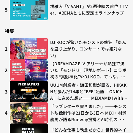
堺雅人『VIVANT』が2週連続の首位！TV
5
er、ABEMAともに安定のラインナップ
特集
DJ KOOが驚いたモンストの熱狂 「あん
1
な盛り上がり、コンサートでは絶対な
い」
【DREAMDAZE Ⅳ アリーナが熱狂で沸
2
いた「モンドリ」現地レポート】コラボ
初の“真獣神化”やDJ KOO、てつや、兎
田ぺこら、壱百満天原サロメらも集結
UUUM創業者・鎌田和樹が語る、HIKAKI
3
Nと歩んだ14年と“BEE”始動 「ONICH
A」に込めた想い——MEDIAMIXI with in
terfm #3
「ラブレターを書きました」──モンス
4
ト映像制作は21日から3日へ MIXI・村瀨
龍馬が語るRunway提携とAI時代の“つ
くる”
「どんな仕事も執念だから」世界的ネイ