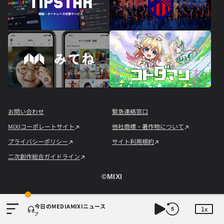
お問い合わせ
緊急連絡窓口
MIXIコーポレートサイト
他社商標・著作物について
プライバシーポリシー
サイト利用規約
二次創作総合ガイドライン
©︎MIXI
今日のMEDIAMIXIニュース
1x
定のラインナップ
堺雅人『VIVANT』が2週連続の首