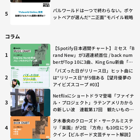
パルワールドは一つで終わらない。ポケ
5
ットペアが選んだ“二正面”モバイル戦略
コラム
【Spotify日本週間チャート】ミセス「B
1
rand New」が3週連続首位 / back num
berがTop 10に3曲、King Gnu新曲「G
O GHOST」が初登場〜集計期間：2026
「バズった日がリリース日」ヒット曲に
年7/24〜7/30
2
は“リリース日”が5個ある【望月優夢の
アイビズスコープ #03】
Netflixにショートドラマ登場「ファイナ
3
ル・プロジェクト」ラテンアメリカから
の新しい波 連載第17回 観たいものが
多すぎる～稲垣貴俊の配信時評
夕木春央のクローズド・サークルミステ
4
リ『楽園』が2位 『方舟』も10位にラン
クイン【ビルボード文芸チャート解説】