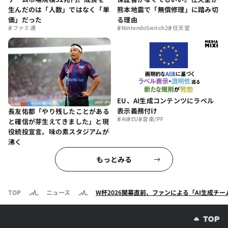
生んだのは「人数」ではなく「単
熊本地震で「無償修理」に踏み切
価」だった
る理由
#
#
#
ファミ通
NintendoSwitch2
任天堂
EU、AI生成コンテンツにラベル
表示義務付け
長友佑都「やり残したことがある
#
#
#
AI
EU
音楽/PF
と確信が芽生えてきました」と現
役続投宣言。味の素スタジアムが
沸く
もっとみる
TOP
ニュース
W杯2026開幕直前、ファンによる「AI生成チ