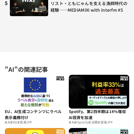
5
リスト・ともにゃんを支える漁師時代の
経験——MEDIAMIXI with interfm #5
"AI"の関連記事
Spotify、第2四半期は14%増収
EU、AI生成コンテンツにラベル
AI投資を加速
表示義務付け
#
#
#
#
#
#
#
AI
Spotify
決算
音楽/PF
AI
EU
音楽/PF