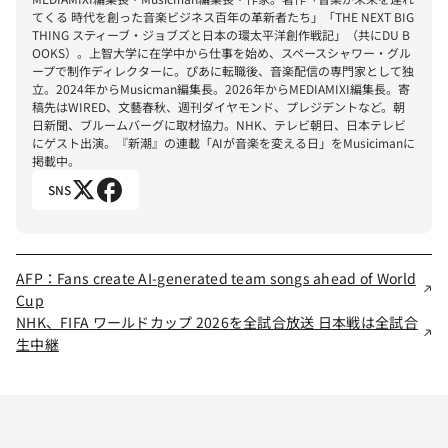
てくる 時代を創った音楽ビジネス百年の革新者たち」「THE NEXT BIG 
THING スティーブ・ジョブズと日本の環太平洋創作戦記」（共にDU B
OOKS）。上智大学に在学中から仕事を始め、スペースシャワー・グル
ープで制作ディレクターに。ぴあに転職後、音楽配信の専門家として独
立。2024年からMusicman編集長。2026年からMEDIAMIXI編集長。寄
稿先はWIRED、文藝春秋、週刊ダイヤモンド、プレジデントなど。朝
日新聞、ブルームバーグに取材協力。NHK、テレビ朝日、日本テレビ
にゲスト出演。『新潮』の連載「AIが音楽を変える日」をMusicimanに
掲載中。
SNS
AFP：Fans create AI-generated team songs ahead of World
Cup
NHK、FIFA ワールドカップ 2026を全試合放送 日本戦は全試合
生中継