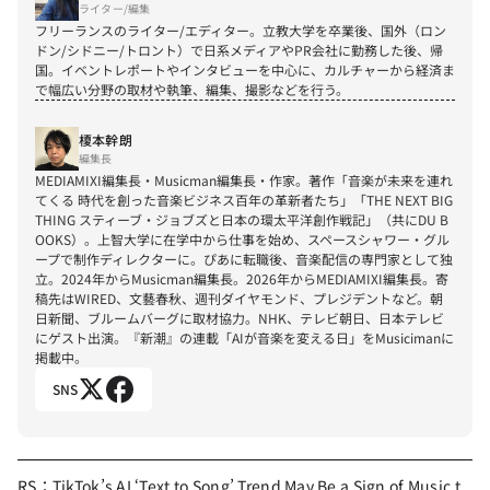
ライター/編集
フリーランスのライター/エディター。立教大学を卒業後、国外（ロン
ドン/シドニー/トロント）で日系メディアやPR会社に勤務した後、帰
国。イベントレポートやインタビューを中心に、カルチャーから経済ま
で幅広い分野の取材や執筆、編集、撮影などを行う。
榎本幹朗
編集長
MEDIAMIXI編集長・Musicman編集長・作家。著作「音楽が未来を連れ
てくる 時代を創った音楽ビジネス百年の革新者たち」「THE NEXT BIG 
THING スティーブ・ジョブズと日本の環太平洋創作戦記」（共にDU B
OOKS）。上智大学に在学中から仕事を始め、スペースシャワー・グル
ープで制作ディレクターに。ぴあに転職後、音楽配信の専門家として独
立。2024年からMusicman編集長。2026年からMEDIAMIXI編集長。寄
稿先はWIRED、文藝春秋、週刊ダイヤモンド、プレジデントなど。朝
日新聞、ブルームバーグに取材協力。NHK、テレビ朝日、日本テレビ
にゲスト出演。『新潮』の連載「AIが音楽を変える日」をMusicimanに
掲載中。
SNS
RS：TikTok’s AI ‘Text to Song’ Trend May Be a Sign of Music t