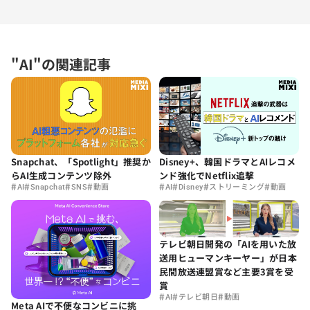
"AI"の関連記事
Snapchat、「Spotlight」推奨か
Disney+、韓国ドラマとAIレコメ
らAI生成コンテンツ除外
ンド強化でNetflix追撃
#
#
#
#
#
#
#
#
AI
Snapchat
SNS
動画
AI
Disney
ストリーミング
動画
テレビ朝日開発の「AIを用いた放
送用ヒューマンキーヤー」が日本
民間放送連盟賞など主要3賞を受
賞
#
#
#
AI
テレビ朝日
動画
Meta AIで不便なコンビニに挑