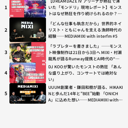
【DREAMDAZE Ⅳ アリーナが熱狂で沸
1
いた「モンドリ」現地レポート】モンス
トはなぜ熱狂を作り続けられるのか？コ
ラボ初の“真獣神化”やDJ KOO、てつ
「どんな仕事も執念だから」世界的ネイ
や、兎田ぺこら、壱百満天原サロメらも
2
リスト・ともにゃんを支える漁師時代の
集結
経験——MEDIAMIXI with interfm #5
「ラブレターを書きました」──モンス
3
ト映像制作は21日から3日へ MIXI・村瀨
龍馬が語るRunway提携とAI時代の“つ
くる”
DJ KOOが驚いたモンストの熱狂 「あん
4
な盛り上がり、コンサートでは絶対な
い」
UUUM創業者・鎌田和樹が語る、HIKAKI
5
Nと歩んだ14年と“BEE”始動 「ONICH
A」に込めた想い——MEDIAMIXI with in
terfm #3