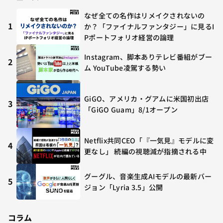
なぜ全ての名作はリメイクされないの
1
か？「ファイナルファンタジー」に見るI
Pポートフォリオ経営の論理
Instagram、脚本ありテレビ番組がブー
2
ム YouTube凌駕する勢い
GiGO、アメリカ・グアムに米国初出店
3
「GiGO Guam」8/1オープン
Netflix共同CEO「『一気見』モデルに変
4
更なし」 続編の視聴減が指摘される中
グーグル、音楽生成AIモデルの最新バー
5
ジョン「Lyria 3.5」公開
コラム