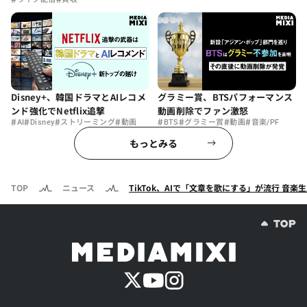
Disney+、韓国ドラマとAIレコメ
グラミー賞、BTSパフォーマンス
ンド強化でNetflix追撃
動画削除でファン激怒
#
#
#
#
#
#
#
#
AI
Disney
ストリーミング
動画
BTS
グラミー賞
動画
音楽/PF
もっとみる
TOP
ニュース
TikTok、AIで「文章を歌にする」が流行 音楽