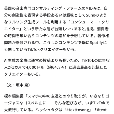
英国の音楽専門コンサルティング・ファームのMIDiAは、自
分の創造性を表現する手段あるいは趣味としてSunoのよう
なフルソング生成ツールを利用する「コンシューマー・クリ
エイター」という新たな層が台頭しつつあると指摘。消費者
の時間を奪い合うコンテンツの増加を予想している。著作権
問題が懸念される中、こうしたコンテンツを既にSpotifyに
公開しているTikTokクリエイターもいる。
AI生成の楽曲は通常の投稿よりも長いため、TikTokの広告収
入が1カ月で4,000ドル（約64万円）と過去最高を記録した
クリエイターもいる。
（文：坂本 泉）
榎本編集長「スマホの中の友達とのやり取りが、いきなりゴ
ージャスなゴスペル曲に──そんな遊び方が、いまTikTokで
大流行している。ハッシュタグは「#texttosong」「#text