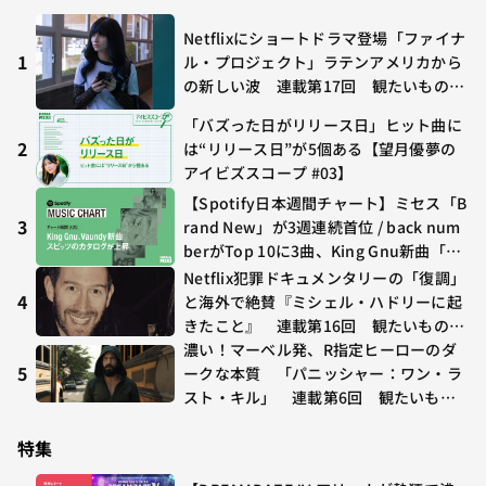
Netflixにショートドラマ登場「ファイナ
1
ル・プロジェクト」ラテンアメリカから
の新しい波 連載第17回 観たいものが
多すぎる～稲垣貴俊の配信時評
「バズった日がリリース日」ヒット曲に
2
は“リリース日”が5個ある【望月優夢の
アイビズスコープ #03】
【Spotify日本週間チャート】ミセス「B
3
rand New」が3週連続首位 / back num
berがTop 10に3曲、King Gnu新曲「G
O GHOST」が初登場〜集計期間：2026
Netflix犯罪ドキュメンタリーの「復調」
年7/24〜7/30
4
と海外で絶賛『ミシェル・ハドリーに起
きたこと』 連載第16回 観たいものが
多すぎる～稲垣貴俊の配信時評
濃い！マーベル発、R指定ヒーローのダ
5
ークな本質 「パニッシャー：ワン・ラ
スト・キル」 連載第6回 観たいもの
が多すぎる～稲垣貴俊の配信時評
特集