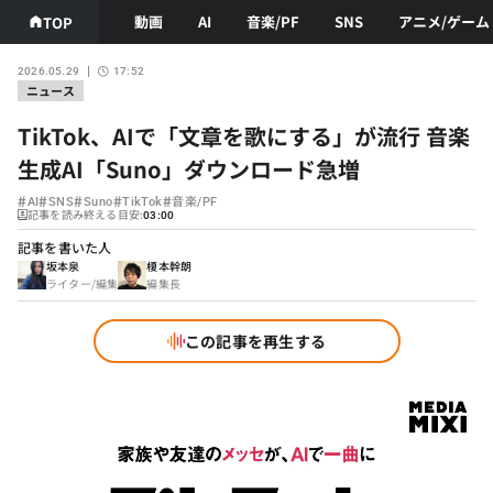
動画
AI
音楽/PF
SNS
アニメ/ゲーム
TOP
2026.05.29
17:52
ニュース
TikTok、AIで「文章を歌にする」が流行 音楽
生成AI「Suno」ダウンロード急増
#
#
#
#
#
AI
SNS
Suno
TikTok
音楽/PF
記事を読み終える目安:
03:00
記事を書いた人
坂本泉
榎本幹朗
ライター/編集
編集長
この記事を再生する