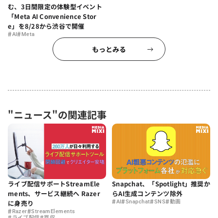
む、3日間限定の体験型イベント
「Meta AI Convenience Stor
e」を8/28から渋谷で開催
#
#
AI
Meta
もっとみる
"ニュース"の関連記事
ライブ配信サポートStreamEle
Snapchat、「Spotlight」推奨か
ments、サービス継続へ Razer
らAI生成コンテンツ除外
#
#
#
#
に身売り
AI
Snapchat
SNS
動画
#
#
Razer
StreamElements
#
#
ライブ配信
買収