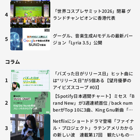
「世界コスプレサミット2026」閉幕 グ
4
ランドチャンピオンに香港代表
グーグル、音楽生成AIモデルの最新バー
5
ジョン「Lyria 3.5」公開
コラム
「バズった日がリリース日」ヒット曲に
1
は“リリース日”が5個ある【望月優夢の
アイビズスコープ #03】
【Spotify日本週間チャート】ミセス「B
2
rand New」が3週連続首位 / back num
berがTop 10に3曲、King Gnu新曲「G
O GHOST」が初登場〜集計期間：2026
Netflixにショートドラマ登場「ファイナ
年7/24〜7/30
3
ル・プロジェクト」ラテンアメリカから
の新しい波 連載第17回 観たいものが