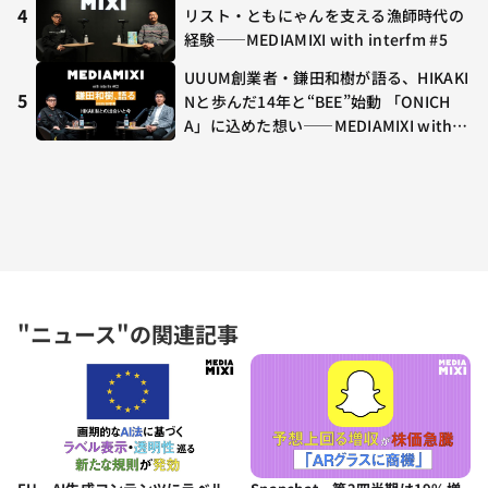
4
リスト・ともにゃんを支える漁師時代の
経験——MEDIAMIXI with interfm #5
UUUM創業者・鎌田和樹が語る、HIKAKI
5
Nと歩んだ14年と“BEE”始動 「ONICH
A」に込めた想い——MEDIAMIXI with in
terfm #3
"ニュース"の関連記事