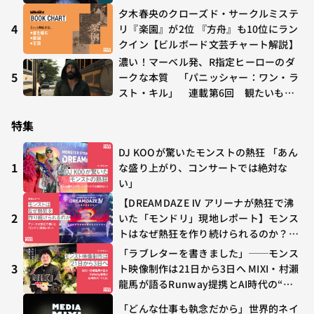
多すぎる～稲垣貴俊の配信時評
夕木春央のクローズド・サークルミステ
4
リ『楽園』が2位 『方舟』も10位にラン
クイン【ビルボード文芸チャート解説】
濃い！マーベル発、R指定ヒーローのダ
5
ークな本質 「パニッシャー：ワン・ラ
スト・キル」 連載第6回 観たいもの
が多すぎる～稲垣貴俊の配信時評
特集
DJ KOOが驚いたモンストの熱狂 「あん
1
な盛り上がり、コンサートでは絶対な
い」
【DREAMDAZE Ⅳ アリーナが熱狂で沸
2
いた「モンドリ」現地レポート】モンス
トはなぜ熱狂を作り続けられるのか？コ
ラボ初の“真獣神化”やDJ KOO、てつ
「ラブレターを書きました」──モンス
や、兎田ぺこら、壱百満天原サロメらも
3
ト映像制作は21日から3日へ MIXI・村瀨
集結
龍馬が語るRunway提携とAI時代の“つ
くる”
「どんな仕事も執念だから」世界的ネイ