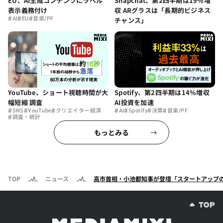
EU、AI生成コンテンツにラベル
Snapchat、第2四半期は19%増
表示義務付け
収 ARグラスは「長期的ビジネス
#
#
#
AI
EU
音楽/PF
チャンス」
YouTube、ショート視聴時間が大
Spotify、第2四半期は14%増収
幅短縮 調査
AI投資を加速
#
#
#
#
#
#
#
SNS
YouTube
クリエイター経済
AI
Spotify
決算
音楽/PF
#
調査・統計
もっとみる
TOP
ニュース
高市首相・小池都知事が登壇「スタートアップの貢献に