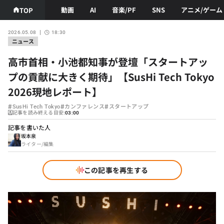
動画
AI
音楽/PF
SNS
アニメ/ゲーム
TOP
2026.05.08
18:30
ニュース
高市首相・小池都知事が登壇「スタートアッ
プの貢献に大きく期待」【SusHi Tech Tokyo
2026現地レポート】
#
#
#
SusHi Tech Tokyo
カンファレンス
スタートアップ
記事を読み終える目安:
03:00
記事を書いた人
坂本泉
ライター/編集
この記事を再生する