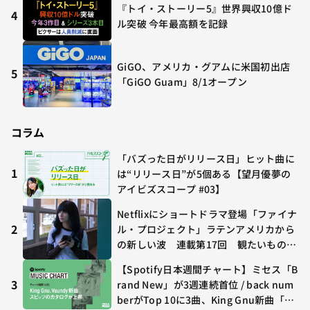
『トイ・ストーリー5』世界興収10億ド
4
ル突破 今年最高額を記録
GiGO、アメリカ・グアムに米国初出店
5
「GiGO Guam」8/1オープン
コラム
「バズった日がリリース日」ヒット曲に
1
は“リリース日”が5個ある【望月優夢の
アイビズスコープ #03】
Netflixにショートドラマ登場「ファイナ
2
ル・プロジェクト」ラテンアメリカから
の新しい波 連載第17回 観たいものが
多すぎる～稲垣貴俊の配信時評
【Spotify日本週間チャート】ミセス「B
3
rand New」が3週連続首位 / back num
berがTop 10に3曲、King Gnu新曲「G