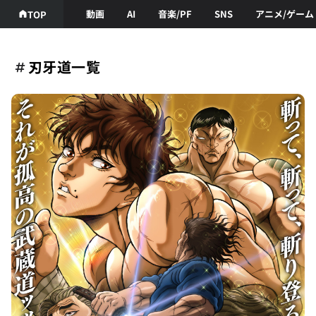
動画
AI
音楽/PF
SNS
アニメ/ゲーム
TOP
刃牙道一覧