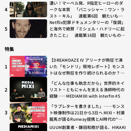
O GHOST」が初登場〜集計期間：2026
濃い！マーベル発、R指定ヒーローのダ
年7/24〜7/30
4
ークな本質 「パニッシャー：ワン・ラ
スト・キル」 連載第6回 観たいもの
が多すぎる～稲垣貴俊の配信時評
Netflix犯罪ドキュメンタリーの「復調」
5
と海外で絶賛『ミシェル・ハドリーに起
きたこと』 連載第16回 観たいものが
多すぎる～稲垣貴俊の配信時評
特集
【DREAMDAZE Ⅳ アリーナが熱狂で沸
1
いた「モンドリ」現地レポート】モンス
トはなぜ熱狂を作り続けられるのか？コ
ラボ初の“真獣神化”やDJ KOO、てつ
「どんな仕事も執念だから」世界的ネイ
や、兎田ぺこら、壱百満天原サロメらも
2
リスト・ともにゃんを支える漁師時代の
集結
経験——MEDIAMIXI with interfm #5
「ラブレターを書きました」──モンス
3
ト映像制作は21日から3日へ MIXI・村瀨
龍馬が語るRunway提携とAI時代の“つ
くる”
UUUM創業者・鎌田和樹が語る、HIKAKI