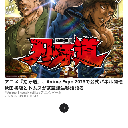
アニメ『刃牙道』、Anime Expo 2026で公式パネル開催
秋田書店とトムスが武蔵誕生秘話語る
#
#
#
Anime Expo
Netflix
アニメ/ゲーム
2026.07.08
10:43
1