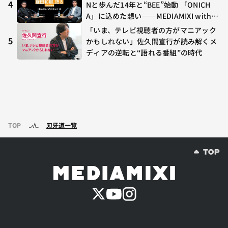
4
Nと歩んだ14年と“BEE”始動 「ONICH
A」に込めた想い——MEDIAMIXI with in
terfm #3
「いま、テレビ視聴者の方がマニアック
5
かもしれない」佐久間宣行が読み解くメ
ディアの逆転と“語れる番組”の時代
TOP
刃牙道一覧