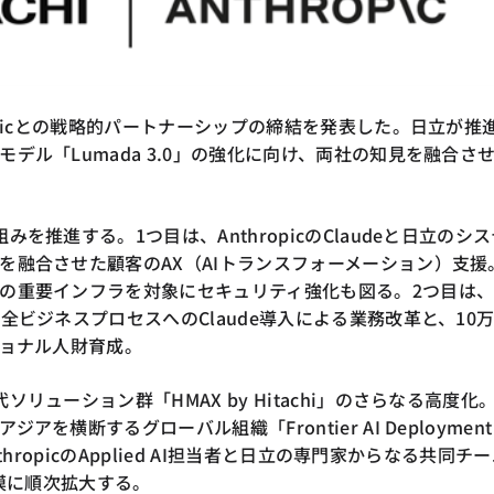
opicとの戦略的パートナーシップの締結を発表した。日立が推
デル「Lumada 3.0」の強化に向け、両社の知見を融合さ
を推進する。1つ目は、AnthropicのClaudeと日立のシ
を融合させた顧客のAX（AIトランスフォーメーション）支援
の重要インフラを対象にセキュリティ強化も図る。2つ目は
全ビジネスプロセスへのClaude導入による業務改革と、10
ショナル人財育成。
リューション群「HMAX by Hitachi」のさらなる高度化。
を横断するグローバル組織「Frontier AI Deployment
thropicのApplied AI担当者と日立の専門家からなる共同チ
規模に順次拡大する。