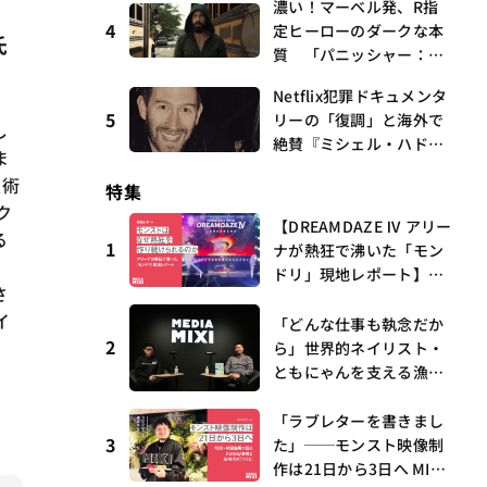
濃い！マーベル発、R指
曲、King Gnu新曲「GO
4
定ヒーローのダークな本
GHOST」が初登場〜集計
氏
質 「パニッシャー：ワ
期間：2026年7/24〜7/30
ン・ラスト・キル」 連
Netflix犯罪ドキュメンタ
載第6回 観たいものが
5
リーの「復調」と海外で
多すぎる～稲垣貴俊の配
し
絶賛『ミシェル・ハドリ
信時評
ま
ーに起きたこと』 連載
技術
特集
第16回 観たいものが多
ク
すぎる～稲垣貴俊の配信
【DREAMDAZE Ⅳ アリー
る
時評
1
ナが熱狂で沸いた「モン
ドリ」現地レポート】モ
さ
ンストはなぜ熱狂を作り
イ
続けられるのか？コラボ
「どんな仕事も執念だか
2
初の“真獣神化”やDJ KO
ら」世界的ネイリスト・
O、てつや、兎田ぺこ
ともにゃんを支える漁師
ら、壱百満天原サロメら
時代の経験——MEDIAMIX
も集結
I with interfm #5
「ラブレターを書きまし
3
た」──モンスト映像制
作は21日から3日へ MIX