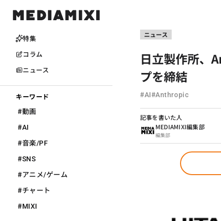
ニュース
特集
日立製作所、An
コラム
ニュース
プを締結
#
#
AI
Anthropic
キーワード
#
動画
記事を書いた人
#
MEDIAMIXI編集部
AI
編集部
#
音楽/PF
#
SNS
#
アニメ/ゲーム
#
チャート
#
MIXI