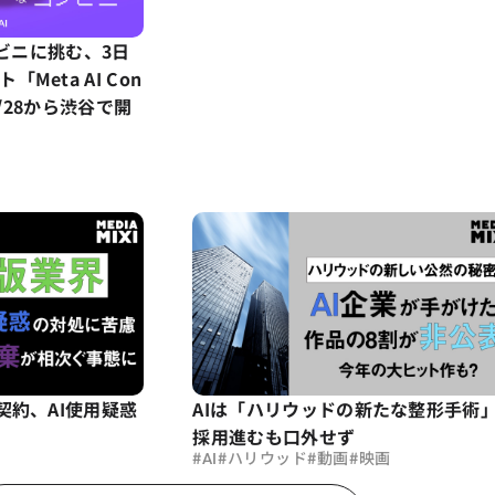
ンビニに挑む、3日
Meta AI Con
を8/28から渋谷で開
契約、AI使用疑惑
AIは「ハリウッドの新たな整形手術
採用進むも口外せず
#
#
#
#
AI
ハリウッド
動画
映画