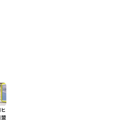
用ヒ
連盟