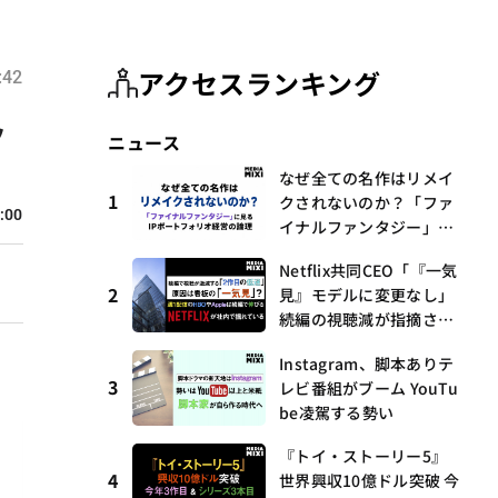
アクセスランキング
:42
ッ
ニュース
なぜ全ての名作はリメイ
1
クされないのか？「ファ
:00
イナルファンタジー」に
見るIPポートフォリオ経
Netflix共同CEO「『一気
営の論理
2
見』モデルに変更なし」
続編の視聴減が指摘され
る中
Instagram、脚本ありテ
3
レビ番組がブーム YouTu
be凌駕する勢い
『トイ・ストーリー5』
4
世界興収10億ドル突破 今