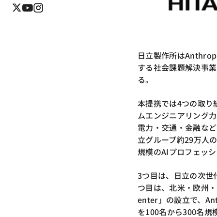
日立製作所はAnthr
する社会課題解決事業モ
る。
本提携では4つの取り組み
ムエンジニアリング力
電力・交通・金融など
立グループ約29万人の
規模のAIプロフェッ
3つ目は、日立の次世代ソ
つ目は、北米・欧州・アジア
enter」の設立で、An
を100名から300名