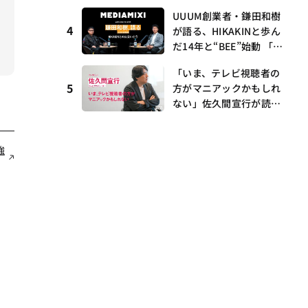
I・村瀨龍馬が語るRunw
UUUM創業者・鎌田和樹
ay提携とAI時代の“つく
4
が語る、HIKAKINと歩ん
る”
だ14年と“BEE”始動 「O
NICHA」に込めた想い
「いま、テレビ視聴者の
——MEDIAMIXI with inte
5
方がマニアックかもしれ
rfm #3
ない」佐久間宣行が読み
解くメディアの逆転と“語
れる番組”の時代
強