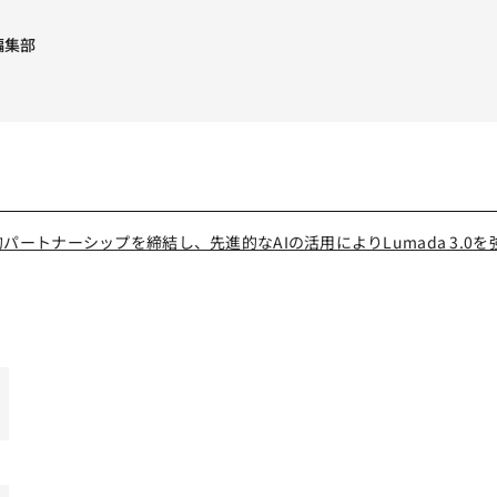
I編集部
略的パートナーシップを締結し、先進的なAIの活用によりLumada 3.0を