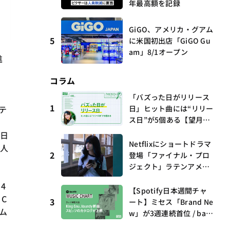
年最高額を記録
GiGO、アメリカ・グアム
5
に米国初出店「GiGO Gu
am」8/1オープン
進
せ
コラム
「バズった日がリリース
1
ステ
日」ヒット曲には“リリー
ス日”が5個ある【望月優
。
夢のアイビズスコープ #0
、日
3】
Netflixにショートドラマ
万人
2
登場「ファイナル・プロ
ジェクト」ラテンアメリ
カからの新しい波 連載
4
第17回 観たいものが多
【Spotify日本週間チャ
 C
すぎる～稲垣貴俊の配信
3
ート】ミセス「Brand Ne
ーム
時評
w」が3週連続首位 / bac
k numberがTop 10に3