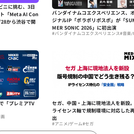
ンビニに挑む、3日
バンダイナムコエクスペリエンス、
Meta AI Con
ジナルIP「ポラポリポスポ」が「SU
を8/28から渋谷で開
MER SONIC 2026」に初出演
#
#
バンダイナムコエクスペリエンス
音楽/
セガ、中国・上海に現地法人を新設。
eoで「プレミアTV
ライセンス軸で規制環境に対応した
出
動画
#
#
アニメ/ゲーム
セガ