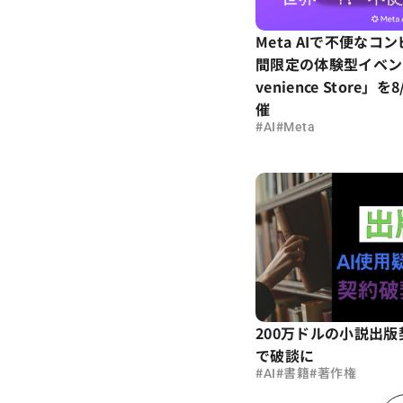
Meta AIで不便なコ
間限定の体験型イベント「
venience Store」
催
#
#
AI
Meta
200万ドルの小説出版
で破談に
#
#
#
AI
書籍
著作権