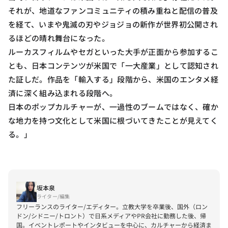
それが、地道なファンコミュニティの積み重ねと配信の普及
を経て、いまや鬼滅の刃やジョジョの新作が世界初公開され
るほどの晴れ舞台になった。
ルーカスフィルムやセガといった大手が正面から参加するこ
とも、日本コンテンツが米国で「一大産業」として認知され
た証しだ。作品を「輸入する」段階から、米国のエンタメ経
済に深く組み込まれる段階へ。
日本のポップカルチャーが、一過性のブームではなく、確か
な地力を持つ文化として米国に根づいてきたことが見えてく
る。」
坂本泉
ライター/編集
フリーランスのライター/エディター。立教大学を卒業後、国外（ロン
ドン/シドニー/トロント）で日系メディアやPR会社に勤務した後、帰
国。イベントレポートやインタビューを中心に、カルチャーから経済ま