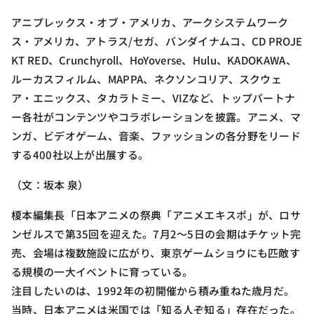
アニプレックス・オブ・アメリカ、アークシステムワーク
ス・アメリカ、アトラス/セガ、バンダイナムコ、CD PROJE
KT RED、Crunchyroll、HoYoverse、Hulu、KADOKAWA、
ルーカスフィルム、MAPPA、ネクソンコリア、スクウェ
ア・エニックス、タカラトミー、VIZなど、トップパートナ
ー各社がコンテンツやコラボレーションを披露。アニメ、マ
ンガ、ビデオゲーム、音楽、ファッションの各分野をリード
する400社以上が出展する。
（文：坂本 泉）
榎本編集長「日本アニメの祭典「アニメエキスポ」が、ロサ
ンゼルスで第35回を迎えた。7月2〜5日の会期はチケット完
売、会場は複数施設に広がり、東京ゲームショウにも匹敵す
る規模の一大イベントに育っている。
注目したいのは、1992年の初開催から積み重ねた歳月だ。
当時、日本アニメは米国では「知る人ぞ知る」存在だった。