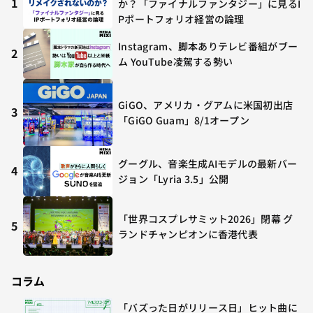
1
か？「ファイナルファンタジー」に見るI
Pポートフォリオ経営の論理
Instagram、脚本ありテレビ番組がブー
2
ム YouTube凌駕する勢い
GiGO、アメリカ・グアムに米国初出店
3
「GiGO Guam」8/1オープン
グーグル、音楽生成AIモデルの最新バー
4
ジョン「Lyria 3.5」公開
「世界コスプレサミット2026」閉幕 グ
5
ランドチャンピオンに香港代表
コラム
「バズった日がリリース日」ヒット曲に