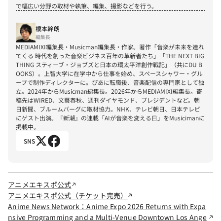
で幅広い分野の取材や執筆、編集、撮影などを行う。
榎本幹朗
編集長
MEDIAMIXI編集長・Musicman編集長・作家。著作「音楽が未来を連れ
てくる 時代を創った音楽ビジネス百年の革新者たち」「THE NEXT BIG 
THING スティーブ・ジョブズと日本の環太平洋創作戦記」（共にDU B
OOKS）。上智大学に在学中から仕事を始め、スペースシャワー・グル
ープで制作ディレクターに。ぴあに転職後、音楽配信の専門家として独
立。2024年からMusicman編集長。2026年からMEDIAMIXI編集長。寄
稿先はWIRED、文藝春秋、週刊ダイヤモンド、プレジデントなど。朝
日新聞、ブルームバーグに取材協力。NHK、テレビ朝日、日本テレビ
にゲスト出演。『新潮』の連載「AIが音楽を変える日」をMusicimanに
掲載中。
SNS
アニメエキスポ公式
アニメエキスポ公式（チケット完売）
Anime News Network：Anime Expo 2026 Returns with Expa
nsive Programming and a Multi-Venue Downtown Los Ange