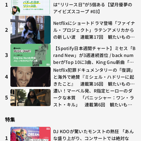
1
は“リリース日”が5個ある【望月優夢の
アイビズスコープ #03】
Netflixにショートドラマ登場「ファイナ
2
ル・プロジェクト」ラテンアメリカから
の新しい波 連載第17回 観たいものが
多すぎる～稲垣貴俊の配信時評
【Spotify日本週間チャート】ミセス「B
3
rand New」が3週連続首位 / back num
berがTop 10に3曲、King Gnu新曲「G
O GHOST」が初登場〜集計期間：2026
Netflix犯罪ドキュメンタリーの「復調」
年7/24〜7/30
4
と海外で絶賛『ミシェル・ハドリーに起
きたこと』 連載第16回 観たいものが
多すぎる～稲垣貴俊の配信時評
濃い！マーベル発、R指定ヒーローのダ
5
ークな本質 「パニッシャー：ワン・ラ
スト・キル」 連載第6回 観たいもの
が多すぎる～稲垣貴俊の配信時評
特集
DJ KOOが驚いたモンストの熱狂 「あん
1
な盛り上がり、コンサートでは絶対な