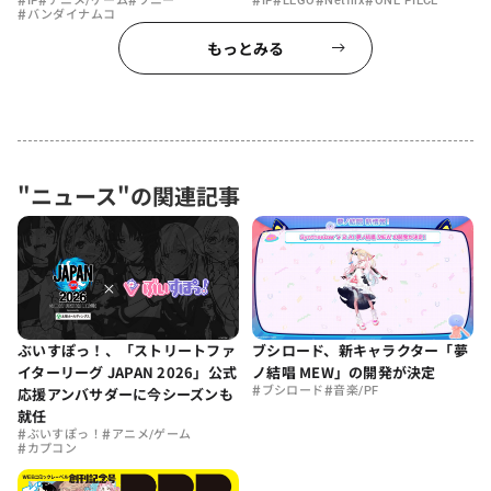
IP
アニメ/ゲーム
ソニー
IP
LEGO
Netflix
ONE PIECE
#
バンダイナムコ
もっとみる
"ニュース"の関連記事
ぶいすぽっ！、「ストリートファ
ブシロード、新キャラクター「夢
イターリーグ JAPAN 2026」公式
ノ結唱 MEW」の開発が決定
#
#
応援アンバサダーに今シーズンも
ブシロード
音楽/PF
就任
#
#
ぶいすぽっ！
アニメ/ゲーム
#
カプコン