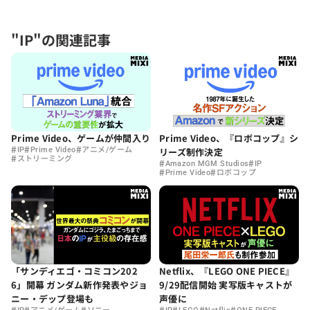
"IP"の関連記事
Prime Video、ゲームが仲間入り
Prime Video、『ロボコップ』シ
#
#
#
IP
Prime Video
アニメ/ゲーム
リーズ制作決定
#
ストリーミング
#
#
Amazon MGM Studios
IP
#
#
Prime Video
ロボコップ
「サンディエゴ・コミコン202
Netflix、『LEGO ONE PIECE』
6」開幕 ガンダム新作発表やジョ
9/29配信開始 実写版キャストが
ニー・デップ登場も
声優に
#
#
#
#
#
#
#