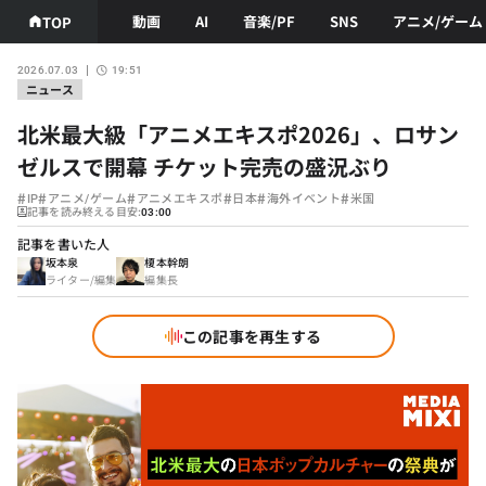
動画
AI
音楽/PF
SNS
アニメ/ゲーム
TOP
2026.07.03
19:51
ニュース
北米最大級「アニメエキスポ2026」、ロサン
ゼルスで開幕 チケット完売の盛況ぶり
#
#
#
#
#
#
IP
アニメ/ゲーム
アニメエキスポ
日本
海外イベント
米国
記事を読み終える目安:
03:00
記事を書いた人
坂本泉
榎本幹朗
ライター/編集
編集長
この記事を再生する