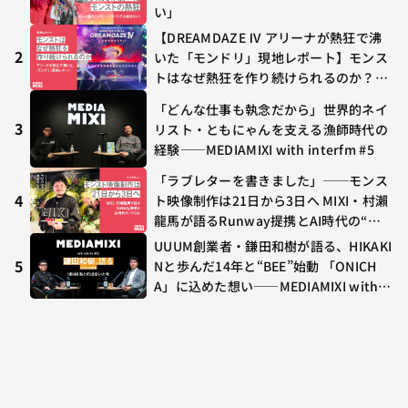
い」
【DREAMDAZE Ⅳ アリーナが熱狂で沸
2
いた「モンドリ」現地レポート】モンス
トはなぜ熱狂を作り続けられるのか？コ
ラボ初の“真獣神化”やDJ KOO、てつ
「どんな仕事も執念だから」世界的ネイ
や、兎田ぺこら、壱百満天原サロメらも
3
リスト・ともにゃんを支える漁師時代の
集結
経験——MEDIAMIXI with interfm #5
「ラブレターを書きました」──モンス
4
ト映像制作は21日から3日へ MIXI・村瀨
龍馬が語るRunway提携とAI時代の“つ
くる”
UUUM創業者・鎌田和樹が語る、HIKAKI
5
Nと歩んだ14年と“BEE”始動 「ONICH
A」に込めた想い——MEDIAMIXI with in
terfm #3