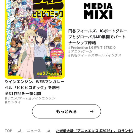
円谷フィールズ、IGポートグルー
プとグローバルMD展開でパート
ナーシップ締結
#
#
Production I.G
WIT STUDIO
#
アニメ/ゲーム
#
円谷フィールズホールディングス
ツインエンジン、WEBマンガレー
ベル「ビビビコミック」を創刊
全31作品を一挙公開
#
#
アニメ/ゲーム
ツインエンジン
#
バンダイ
もっとみる
TOP
ニュース
北米最大級「アニメエキスポ2026」、ロサンゼ