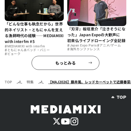
「どんな仕事も執念だから」世界
『刃牙』板垣恵介「泣きそうにな
的ネイリスト・ともにゃんを支え
った」Japan Expoの大歓声に
る漁師時代の経験——MEDIAMIXI
初来仏ライブドローイング全記録
with interfm #5
#
#
#
Japan Expo Paris
アニメ/ゲーム
MEDIAMIXI with interfm
#
#
#
海外カンファレンス
ともにゃん
バッド・バニー
#
ビョーク
もっとみる
TOP
特集
【MAJ2026】藤井風、レッドカーペットで近藤