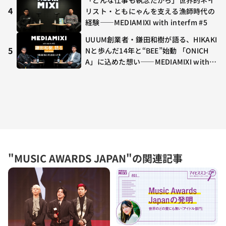
4
リスト・ともにゃんを支える漁師時代の
経験——MEDIAMIXI with interfm #5
UUUM創業者・鎌田和樹が語る、HIKAKI
5
Nと歩んだ14年と“BEE”始動 「ONICH
A」に込めた想い——MEDIAMIXI with in
terfm #3
"MUSIC AWARDS JAPAN"の関連記事