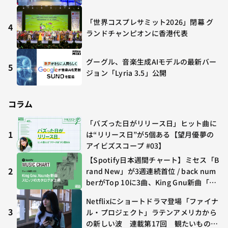
「世界コスプレサミット2026」閉幕 グ
4
ランドチャンピオンに香港代表
グーグル、音楽生成AIモデルの最新バー
5
ジョン「Lyria 3.5」公開
コラム
「バズった日がリリース日」ヒット曲に
1
は“リリース日”が5個ある【望月優夢の
アイビズスコープ #03】
【Spotify日本週間チャート】ミセス「B
2
rand New」が3週連続首位 / back num
berがTop 10に3曲、King Gnu新曲「G
O GHOST」が初登場〜集計期間：2026
Netflixにショートドラマ登場「ファイナ
年7/24〜7/30
3
ル・プロジェクト」ラテンアメリカから
の新しい波 連載第17回 観たいものが