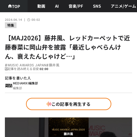
動画
AI
音楽/PF
SNS
アニメ/ゲーム
TOP
2026.06.14
00:02
特集
【MAJ2026】藤井風、レッドカーペットで近
藤春菜に岡山弁を披露「最近しゃべらんけ
ん、衰えたんじゃけど…」
#
#
MUSIC AWARDS JAPAN
藤井風
記事を読み終える目安:
02:00
記事を書いた人
MEDIAMIXI編集部
編集部
この記事を再生する