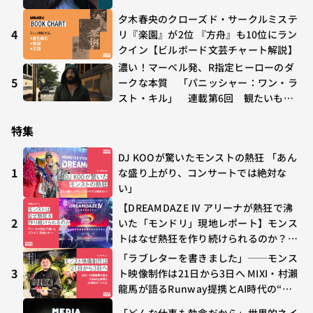
多すぎる～稲垣貴俊の配信時評
夕木春央のクローズド・サークルミステ
4
リ『楽園』が2位 『方舟』も10位にラン
クイン【ビルボード文芸チャート解説】
濃い！マーベル発、R指定ヒーローのダ
5
ークな本質 「パニッシャー：ワン・ラ
スト・キル」 連載第6回 観たいもの
が多すぎる～稲垣貴俊の配信時評
特集
DJ KOOが驚いたモンストの熱狂 「あん
1
な盛り上がり、コンサートでは絶対な
い」
【DREAMDAZE Ⅳ アリーナが熱狂で沸
2
いた「モンドリ」現地レポート】モンス
トはなぜ熱狂を作り続けられるのか？コ
ラボ初の“真獣神化”やDJ KOO、てつ
「ラブレターを書きました」──モンス
や、兎田ぺこら、壱百満天原サロメらも
3
ト映像制作は21日から3日へ MIXI・村瀨
集結
龍馬が語るRunway提携とAI時代の“つ
くる”
「どんな仕事も執念だから」世界的ネイ