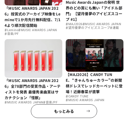
Music Awards Japanの発明 世
界のどの賞にも無い「アイドル部
「MUSIC AWARDS JAPAN 202
門」【望月優夢のアイビズスコー
6」授賞式のアーカイブ映像をLe
プ #1】
minoで1か月先行無料配信、7/1
#
#
MAJ2026
MUSIC AWARDS JAPAN
4より順次配信開始
#
#
望月優夢のアイビズスコープ
連載
#
#
Lemino
MUSIC AWARDS JAPAN
#
音楽/PF
【MAJ2026】CANDY TUN
E、“きゃんちゅーカラー”の新聞
「MUSIC AWARDS JAPAN 202
柄ドレスでレッドカーペットに登
6」全78部門の受賞作品・アーテ
場！近藤春菜が直撃
ィストを発表 最優秀楽曲賞はサ
#
CANDY TUNE
カナクション「怪獣」
#
MUSIC AWARDS JAPAN
#
#
MUSIC AWARDS JAPAN
音楽/PF
もっとみる