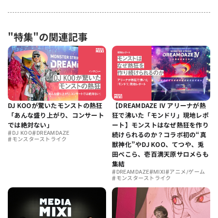
"特集"の関連記事
DJ KOOが驚いたモンストの熱狂
【DREAMDAZE Ⅳ アリーナが熱
「あんな盛り上がり、コンサート
狂で沸いた「モンドリ」現地レポ
では絶対ない」
ート】モンストはなぜ熱狂を作り
#
#
DJ KOO
DREAMDAZE
続けられるのか？コラボ初の“真
#
モンスターストライク
獣神化”やDJ KOO、てつや、兎
田ぺこら、壱百満天原サロメらも
集結
#
#
#
DREAMDAZE
MIXI
アニメ/ゲーム
#
モンスターストライク