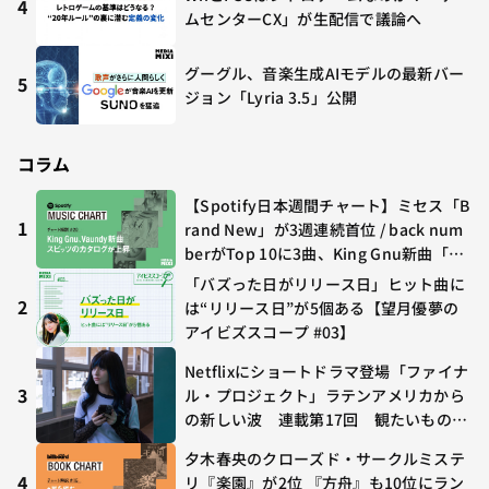
4
ムセンターCX」が生配信で議論へ
グーグル、音楽生成AIモデルの最新バー
5
ジョン「Lyria 3.5」公開
コラム
【Spotify日本週間チャート】ミセス「B
1
rand New」が3週連続首位 / back num
berがTop 10に3曲、King Gnu新曲「G
O GHOST」が初登場〜集計期間：2026
「バズった日がリリース日」ヒット曲に
年7/24〜7/30
2
は“リリース日”が5個ある【望月優夢の
アイビズスコープ #03】
Netflixにショートドラマ登場「ファイナ
3
ル・プロジェクト」ラテンアメリカから
の新しい波 連載第17回 観たいものが
多すぎる～稲垣貴俊の配信時評
夕木春央のクローズド・サークルミステ
4
リ『楽園』が2位 『方舟』も10位にラン