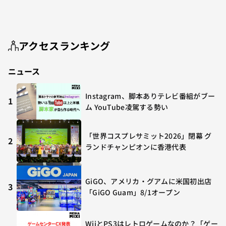
アクセスランキング
ニュース
Instagram、脚本ありテレビ番組がブー
1
ム YouTube凌駕する勢い
「世界コスプレサミット2026」閉幕 グ
2
ランドチャンピオンに香港代表
GiGO、アメリカ・グアムに米国初出店
3
「GiGO Guam」8/1オープン
WiiとPS3はレトロゲームなのか？「ゲー