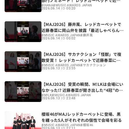
部門ノミネート！ レッドカーペットで近藤
#
#
春菜にステージへの手応えを語る
HANA
MUSIC AWARDS JAPAN
2026.06.14
00:20
【MAJ2026】藤井風、レッドカーペットで
近藤春菜に岡山弁を披露「最近しゃべらんけ
#
#
ん、衰えたんじゃけど…」
MUSIC AWARDS JAPAN
藤井風
2026.06.14
00:02
【MAJ2026】サカナクション「怪獣」で複
数受賞！ レッドカーペットで近藤春菜に語
#
#
った“チームサカナクション”
MUSIC AWARDS JAPAN
サカナクション
2026.06.13
23:55
【MAJ2026】受賞の瞬間、M!LKは会場にい
なかった!? 近藤春菜が聞き出した“4冠”の舞
#
#
台裏「マジか！って走って…」
M!LK
MUSIC AWARDS JAPAN
2026.06.13
23:48
櫻坂46がMAJレッドカーペットに登場、黒
を纏った5人がそれぞれの個性で会場を彩る
#
#
MUSIC AWARDS JAPAN
櫻坂46
2026.06.13
22:11