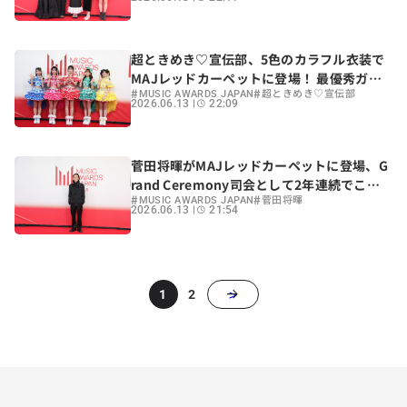
超ときめき♡宣伝部、5色のカラフル衣装で
MAJレッドカーペットに登場！ 最優秀ガー
#
#
ルズアイドルカルチャーアーティスト賞にノ
MUSIC AWARDS JAPAN
超ときめき♡宣伝部
2026.06.13
22:09
ミネート
菅田将暉がMAJレッドカーペットに登場、G
rand Ceremony司会として2年連続でこの
#
#
舞台へ
MUSIC AWARDS JAPAN
菅田将暉
2026.06.13
21:54
>
1
2