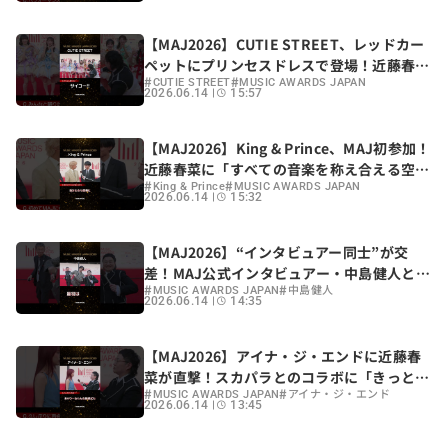
【MAJ2026】CUTIE STREET、レッドカー
ペットにプリンセスドレスで登場！近藤春菜
#
#
とダンスを披露
CUTIE STREET
MUSIC AWARDS JAPAN
2026.06.14
15:57
【MAJ2026】King & Prince、MAJ初参加！
近藤春菜に「すべての音楽を称え合える空間
#
#
が素敵」
King & Prince
MUSIC AWARDS JAPAN
2026.06.14
15:32
【MAJ2026】“インタビュアー同士”が交
差！MAJ公式インタビュアー・中島健人と近
#
#
藤春菜がレッドカーペットで遭遇
MUSIC AWARDS JAPAN
中島健人
2026.06.14
14:35
【MAJ2026】アイナ・ジ・エンドに近藤春
菜が直撃！スカパラとのコラボに「きっと素
#
#
敵な化学反応が起きるライブに」
MUSIC AWARDS JAPAN
アイナ・ジ・エンド
2026.06.14
13:45