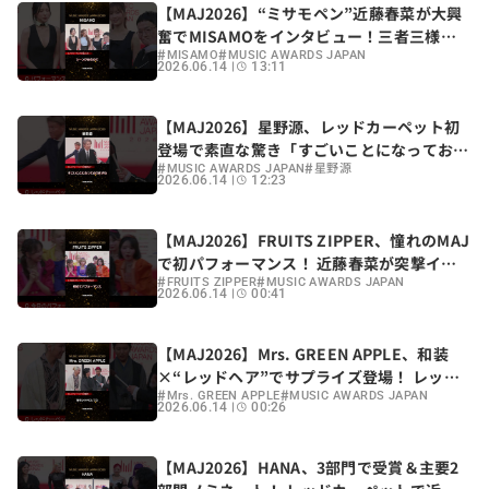
【MAJ2026】“ミサモペン”近藤春菜が大興
奮でMISAMOをインタビュー！三者三様の
#
#
ブラックでレッドカーペットに
MISAMO
MUSIC AWARDS JAPAN
2026.06.14
13:11
【MAJ2026】星野源、レッドカーペット初
登場で素直な驚き「すごいことになっており
#
#
ます」
MUSIC AWARDS JAPAN
星野源
2026.06.14
12:23
【MAJ2026】FRUITS ZIPPER、憧れのMAJ
で初パフォーマンス！ 近藤春菜が突撃イン
#
#
タビュー
FRUITS ZIPPER
MUSIC AWARDS JAPAN
2026.06.14
00:41
【MAJ2026】Mrs. GREEN APPLE、和装
×“レッドヘア”でサプライズ登場！ レッド
#
#
カーペットに「髪も合わせてきた」遊び心
Mrs. GREEN APPLE
MUSIC AWARDS JAPAN
2026.06.14
00:26
【MAJ2026】HANA、3部門で受賞＆主要2