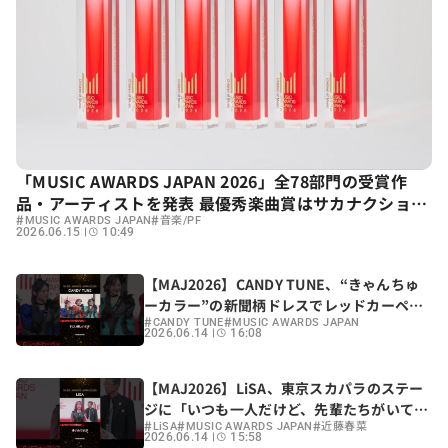
「MUSIC AWARDS JAPAN 2026」全78部門の受賞作
品・アーティストを発表 最優秀楽曲賞はサカナクション
#
#
「怪獣」
MUSIC AWARDS JAPAN
音楽/PF
2026.06.15
10:49
【MAJ2026】CANDY TUNE、“きゃんちゅ
ーカラー”の新聞柄ドレスでレッドカーペッ
#
#
トに登場！近藤春菜が直撃
CANDY TUNE
MUSIC AWARDS JAPAN
2026.06.14
16:08
【MAJ2026】LiSA、東京スカパラのステー
ジに「いつも一人だけど、先輩たちがいて心
#
#
#
強い」 近藤春菜が直撃
LiSA
MUSIC AWARDS JAPAN
近藤春菜
2026.06.14
15:58