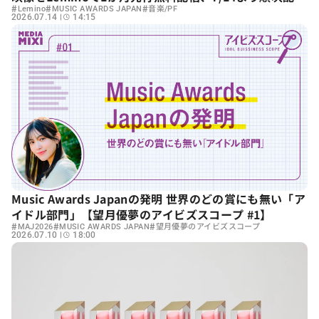
#
#
#
開始
Lemino
MUSIC AWARDS JAPAN
音楽/PF
2026.07.14
14:15
Music Awards Japanの発明 世界のどの賞にも無い「ア
イドル部門」【望月優夢のアイビズスコープ #1】
#
#
#
MAJ2026
MUSIC AWARDS JAPAN
望月優夢のアイビズスコープ
2026.07.10
18:00