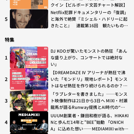
クイン【ビルボード文芸チャート解説】
Netflix犯罪ドキュメンタリーの「復調」
5
と海外で絶賛『ミシェル・ハドリーに起
きたこと』 連載第16回 観たいものが
多すぎる～稲垣貴俊の配信時評
特集
DJ KOOが驚いたモンストの熱狂 「あん
1
な盛り上がり、コンサートでは絶対な
い」
【DREAMDAZE Ⅳ アリーナが熱狂で沸
2
いた「モンドリ」現地レポート】モンス
トはなぜ熱狂を作り続けられるのか？コ
ラボ初の“真獣神化”やDJ KOO、てつ
「ラブレターを書きました」──モンス
や、兎田ぺこら、壱百満天原サロメらも
3
ト映像制作は21日から3日へ MIXI・村瀨
集結
龍馬が語るRunway提携とAI時代の“つ
くる”
UUUM創業者・鎌田和樹が語る、HIKAKI
4
Nと歩んだ14年と“BEE”始動 「ONICH
A」に込めた想い——MEDIAMIXI with in