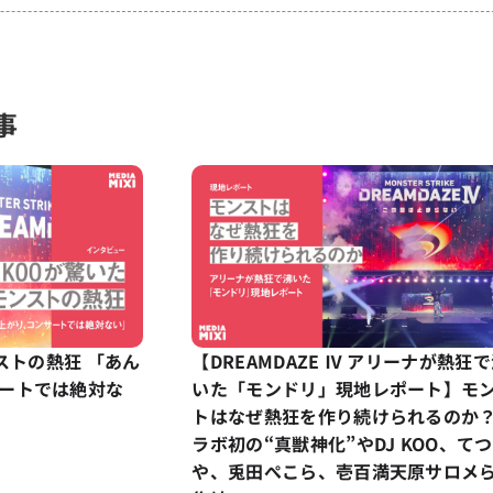
事
ンストの熱狂 「あん
【DREAMDAZE Ⅳ アリーナが熱狂
ートでは絶対な
いた「モンドリ」現地レポート】モ
トはなぜ熱狂を作り続けられるのか
ラボ初の“真獣神化”やDJ KOO、てつ
や、兎田ぺこら、壱百満天原サロメ