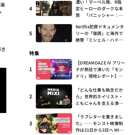
濃い！マーベル発、R指
曲、King Gnu新曲「GO
ル楽
4
定ヒーローのダークな本
GHOST」が初登場〜集計
ャ
質 「パニッシャー：ワ
期間：2026年7/24〜7/30
ン・ラスト・キル」 連
Netflix犯罪ドキュメンタ
載第6回 観たいものが
5
リーの「復調」と海外で
多すぎる～稲垣貴俊の配
絶賛『ミシェル・ハドリ
信時評
ーに起きたこと』 連載
輝き
特集
第16回 観たいものが多
すぎる～稲垣貴俊の配信
【DREAMDAZE Ⅳ アリー
時評
1
ナが熱狂で沸いた「モン
ドリ」現地レポート】モ
ンストはなぜ熱狂を作り
続けられるのか？コラボ
「どんな仕事も執念だか
2
初の“真獣神化”やDJ KO
ら」世界的ネイリスト・
O、てつや、兎田ぺこ
ともにゃんを支える漁師
ら、壱百満天原サロメら
時代の経験——MEDIAMIX
も集結
I with interfm #5
「ラブレターを書きまし
3
た」──モンスト映像制
作は21日から3日へ MIX