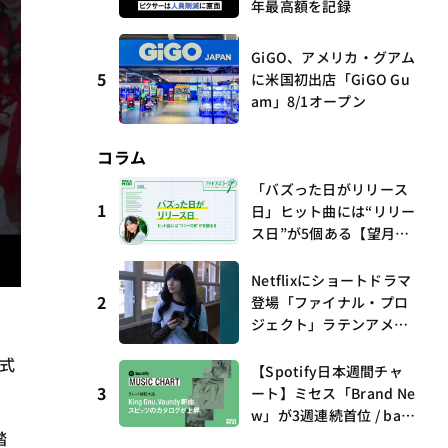
年最高額を記録
GiGO、アメリカ・グアム
5
に米国初出店「GiGO Gu
am」8/1オープン
コラム
「バズった日がリリース
1
日」ヒット曲には“リリー
ス日”が5個ある【望月優
夢のアイビズスコープ #0
3】
Netflixにショートドラマ
2
登場「ファイナル・プロ
ジェクト」ラテンアメリ
カからの新しい波 連載
公式
第17回 観たいものが多
【Spotify日本週間チャ
すぎる～稲垣貴俊の配信
3
ート】ミセス「Brand Ne
時評
w」が3週連続首位 / bac
踏
k numberがTop 10に3