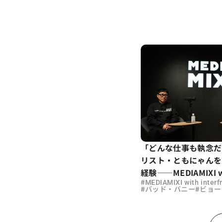
「どんな仕事も執念だ
リスト・ともにゃんを
経験——MEDIAMIXI wi
#
MEDIAMIXI with inter
#
#
バッド・バニー
ビョー