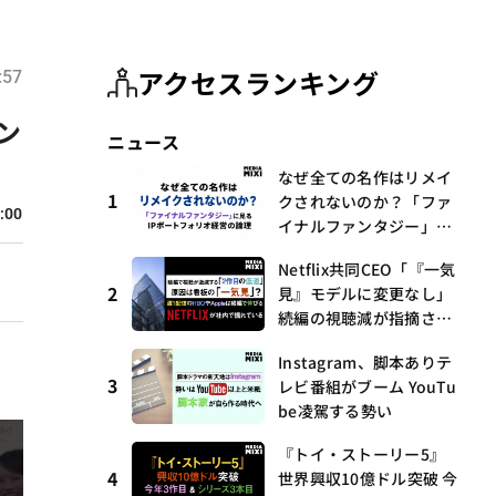
アクセスランキング
:57
リン
ニュース
なぜ全ての名作はリメイ
1
クされないのか？「ファ
:00
イナルファンタジー」に
見るIPポートフォリオ経
Netflix共同CEO「『一気
営の論理
2
見』モデルに変更なし」
続編の視聴減が指摘され
る中
Instagram、脚本ありテ
3
レビ番組がブーム YouTu
be凌駕する勢い
『トイ・ストーリー5』
4
世界興収10億ドル突破 今