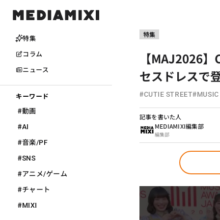
特集
特集
【MAJ2026
コラム
ニュース
セスドレスで
#
#
CUTIE STREET
MUSIC
キーワード
#
動画
記事を書いた人
#
MEDIAMIXI編集部
AI
編集部
#
音楽/PF
#
SNS
#
アニメ/ゲーム
#
チャート
#
MIXI