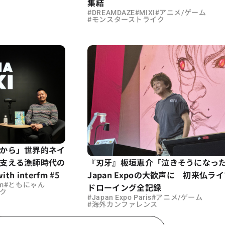
集結
#
#
#
DREAMDAZE
MIXI
アニメ/ゲーム
#
モンスターストライク
から」世界的ネイ
『刃牙』板垣恵介「泣きそうになっ
支える漁師時代の
Japan Expoの大歓声に 初来仏ラ
th interfm #5
#
fm
ともにゃん
ドローイング全記録
ク
#
#
Japan Expo Paris
アニメ/ゲーム
#
海外カンファレンス