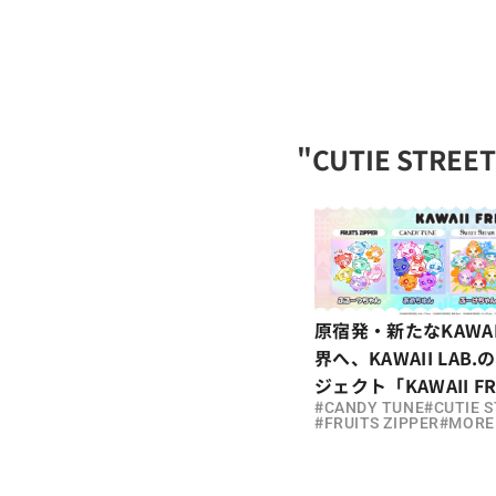
"CUTIE STR
原宿発・新たなKAWA
界へ、KAWAII LA
ジェクト「KAWAII F
#
#
CANDY TUNE
CUTIE 
#
#
FRUITS ZIPPER
MORE