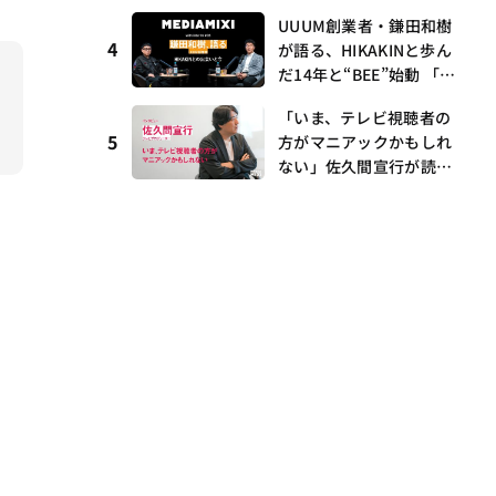
I・村瀨龍馬が語るRunw
UUUM創業者・鎌田和樹
ay提携とAI時代の“つく
4
が語る、HIKAKINと歩ん
る”
だ14年と“BEE”始動 「O
NICHA」に込めた想い
「いま、テレビ視聴者の
——MEDIAMIXI with inte
5
方がマニアックかもしれ
rfm #3
ない」佐久間宣行が読み
解くメディアの逆転と“語
れる番組”の時代