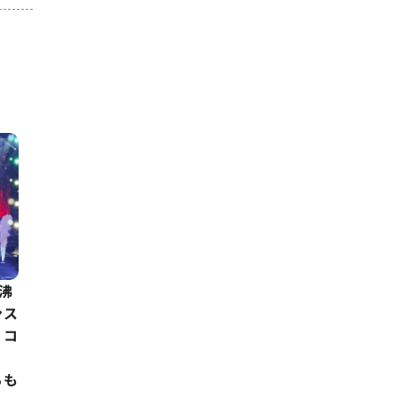
で沸
ンス
？コ
らも