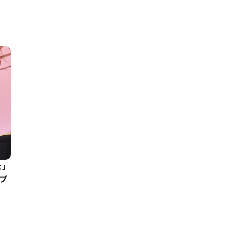
た」
イブ