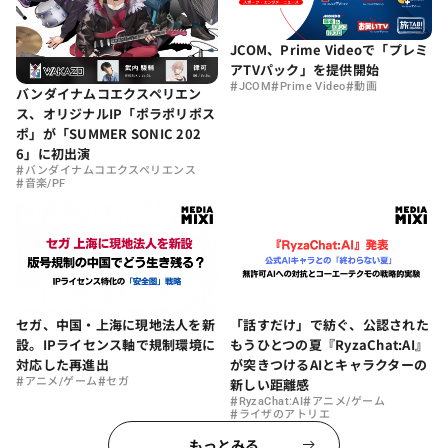
JCOM、Prime Videoで「プレミ
アTVパック」を提供開始
#
#
#
JCOM
Prime Video
動画
バンダイナムコエクスペリエン
ス、オリジナルIP「ポラポリポス
ポ」が「SUMMER SONIC 202
6」に初出演
#
バンダイナムコエクスペリエンス
#
音楽/PF
セガ、中国・上海に現地法人を新
「話すだけ」で紡ぐ、公認された
設。IPライセンス軸で規制環境に
もうひとつの夏『RyzaChat:AI』
対応した再進出
が突きつけるAIとキャラクターの
#
#
アニメ/ゲーム
セガ
新しい距離感
#
#
RyzaChat:AI
アニメ/ゲーム
#
ライザのアトリエ
もっとみる