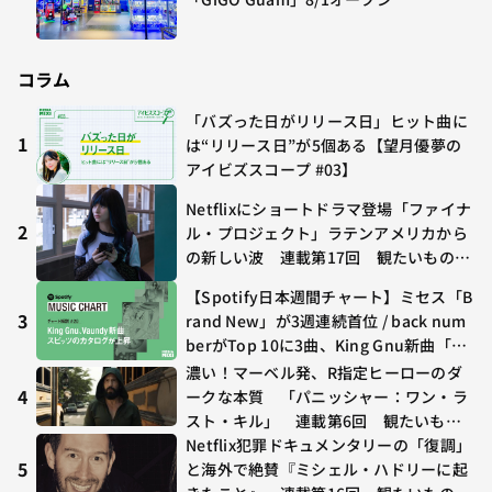
コラム
「バズった日がリリース日」ヒット曲に
1
は“リリース日”が5個ある【望月優夢の
アイビズスコープ #03】
Netflixにショートドラマ登場「ファイナ
2
ル・プロジェクト」ラテンアメリカから
の新しい波 連載第17回 観たいものが
多すぎる～稲垣貴俊の配信時評
【Spotify日本週間チャート】ミセス「B
3
rand New」が3週連続首位 / back num
berがTop 10に3曲、King Gnu新曲「G
O GHOST」が初登場〜集計期間：2026
濃い！マーベル発、R指定ヒーローのダ
年7/24〜7/30
4
ークな本質 「パニッシャー：ワン・ラ
スト・キル」 連載第6回 観たいもの
が多すぎる～稲垣貴俊の配信時評
Netflix犯罪ドキュメンタリーの「復調」
5
と海外で絶賛『ミシェル・ハドリーに起