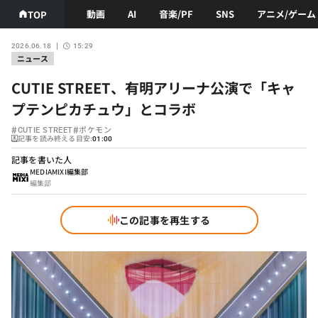
動画
AI
音楽/PF
SNS
アニメ/ゲーム
TOP
2026.06.18
15:29
ニュース
CUTIE STREET、有明アリーナ公演で「キャ
プテンピカチュウ」とコラボ
#
#
CUTIE STREET
ポケモン
記事を読み終える目安:
01:00
記事を書いた人
MEDIAMIXI編集部
編集部
この記事を再生する