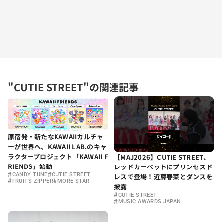
"CUTIE STREET"の関連記事
原宿発・新たなKAWAIIカルチャ
ーが世界へ、KAWAII LAB.のキャ
ラクタープロジェクト「KAWAII F
【MAJ2026】CUTIE STREET、
RIENDS」始動
レッドカーペットにプリンセスド
#
#
CANDY TUNE
CUTIE STREET
レスで登場！近藤春菜とダンスを
#
#
FRUITS ZIPPER
MORE STAR
披露
#
CUTIE STREET
#
MUSIC AWARDS JAPAN