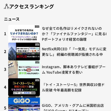
アクセスランキング
ニュース
なぜ全ての名作はリメイクされないの
1
か？「ファイナルファンタジー」に見るI
Pポートフォリオ経営の論理
Netflix共同CEO「『一気見』モデルに変
2
更なし」 続編の視聴減が指摘される中
Instagram、脚本ありテレビ番組がブー
3
ム YouTube凌駕する勢い
『トイ・ストーリー5』世界興収10億ド
4
ル突破 今年最高額を記録
GiGO、アメリカ・グアムに米国初出店
5
「GiGO Guam」8/1オープン