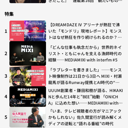
きたこと』 連載第16回 観たいものが
多すぎる～稲垣貴俊の配信時評
特集
【DREAMDAZE Ⅳ アリーナが熱狂で沸
1
いた「モンドリ」現地レポート】モンス
トはなぜ熱狂を作り続けられるのか？コ
ラボ初の“真獣神化”やDJ KOO、てつ
「どんな仕事も執念だから」世界的ネイ
や、兎田ぺこら、壱百満天原サロメらも
2
リスト・ともにゃんを支える漁師時代の
集結
経験——MEDIAMIXI with interfm #5
「ラブレターを書きました」──モンス
3
ト映像制作は21日から3日へ MIXI・村瀨
龍馬が語るRunway提携とAI時代の“つ
くる”
UUUM創業者・鎌田和樹が語る、HIKAKI
4
Nと歩んだ14年と“BEE”始動 「ONICH
A」に込めた想い——MEDIAMIXI with in
terfm #3
「いま、テレビ視聴者の方がマニアック
5
かもしれない」佐久間宣行が読み解くメ
ディアの逆転と“語れる番組”の時代