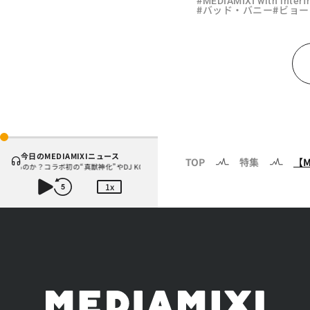
MEDIAMIXI with inter
#
#
バッド・バニー
ビョー
今日のMEDIAMIXIニュース
TOP
特集
【
るのか？コラボ初の“真獣神化”やDJ KOO、てつや、兎田ぺこら、壱百満天原サロメらも集結
1x