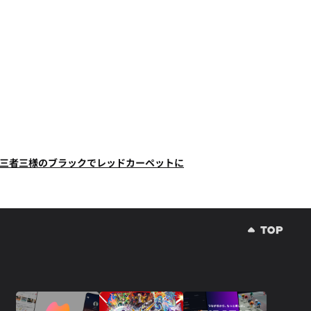
ー！三者三様のブラックでレッドカーペットに
現地レポート】モンストはなぜ熱狂を作り続けられるのか？コラボ初の“真獣神化”やDJ KOO、て