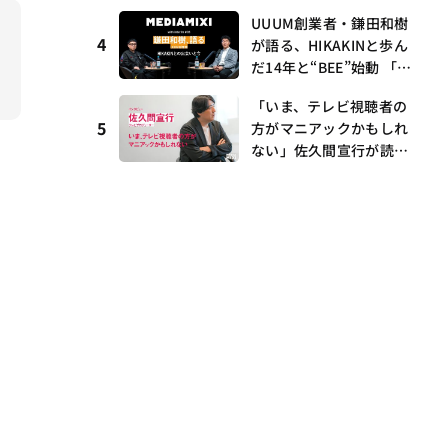
I・村瀨龍馬が語るRunw
UUUM創業者・鎌田和樹
ay提携とAI時代の“つく
4
が語る、HIKAKINと歩ん
る”
だ14年と“BEE”始動 「O
NICHA」に込めた想い
「いま、テレビ視聴者の
——MEDIAMIXI with inte
5
方がマニアックかもしれ
rfm #3
ない」佐久間宣行が読み
解くメディアの逆転と“語
れる番組”の時代