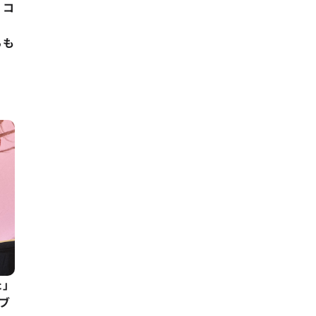
？コ
らも
た」
イブ