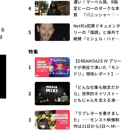
濃い！マーベル発、R指
曲、King Gnu新曲「GO
踏
4
定ヒーローのダークな本
GHOST」が初登場〜集計
質 「パニッシャー：ワ
期間：2026年7/24〜7/30
ン・ラスト・キル」 連
Netflix犯罪ドキュメンタ
載第6回 観たいものが
がる
5
リーの「復調」と海外で
多すぎる～稲垣貴俊の配
は
絶賛『ミシェル・ハドリ
信時評
ーに起きたこと』 連載
特集
第16回 観たいものが多
すぎる～稲垣貴俊の配信
【DREAMDAZE Ⅳ アリー
時評
1
ナが熱狂で沸いた「モン
ドリ」現地レポート】モ
ンストはなぜ熱狂を作り
続けられるのか？コラボ
「どんな仕事も執念だか
2
初の“真獣神化”やDJ KO
ら」世界的ネイリスト・
O、てつや、兎田ぺこ
ともにゃんを支える漁師
ら、壱百満天原サロメら
時代の経験——MEDIAMIX
も集結
I with interfm #5
「ラブレターを書きまし
3
た」──モンスト映像制
作は21日から3日へ MIX