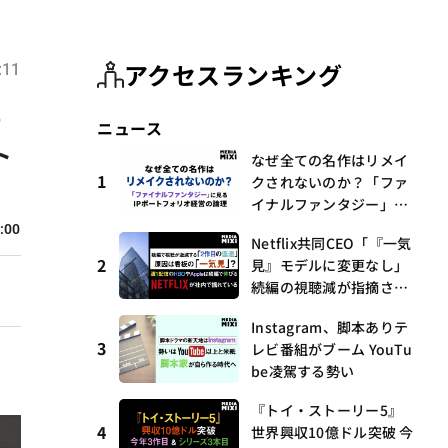
アクセスランキング
:11
O
ニュース
ト
なぜ全ての名作はリメイ
1
クされないのか？「ファ
イナルファンタジー」に
見るIPポートフォリオ経
:00
Netflix共同CEO「『一気
営の論理
2
見』モデルに変更なし」
続編の視聴減が指摘され
る中
Instagram、脚本ありテ
3
レビ番組がブーム YouTu
be凌駕する勢い
『トイ・ストーリー5』
4
世界興収10億ドル突破 今