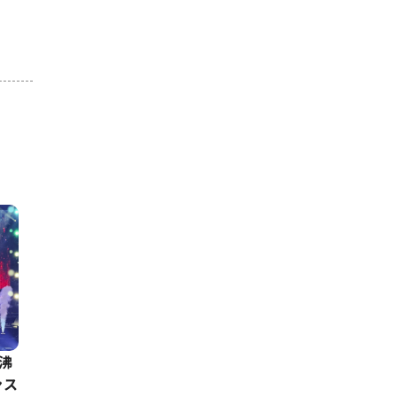
で沸
ンス