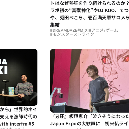
トはなぜ熱狂を作り続けられるのか
ラボ初の“真獣神化”やDJ KOO、てつ
や、兎田ぺこら、壱百満天原サロメ
集結
#
#
#
DREAMDAZE
MIXI
アニメ/ゲーム
#
モンスターストライク
から」世界的ネイ
『刃牙』板垣恵介「泣きそうになっ
支える漁師時代の
Japan Expoの大歓声に 初来仏ラ
th interfm #5
#