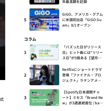
年最高額を記録
GiGO、アメリカ・グアム
5
に米国初出店「GiGO Gu
am」8/1オープン
コラム
「バズった日がリリース
1
日」ヒット曲には“リリー
ス日”が5個ある【望月優
夢のアイビズスコープ #0
3】
Netflixにショートドラマ
2
登場「ファイナル・プロ
ジェクト」ラテンアメリ
カからの新しい波 連載
第17回 観たいものが多
【Spotify日本週間チャ
すぎる～稲垣貴俊の配信
3
ート】ミセス「Brand Ne
公式
時評
w」が3週連続首位 / bac
k numberがTop 10に3