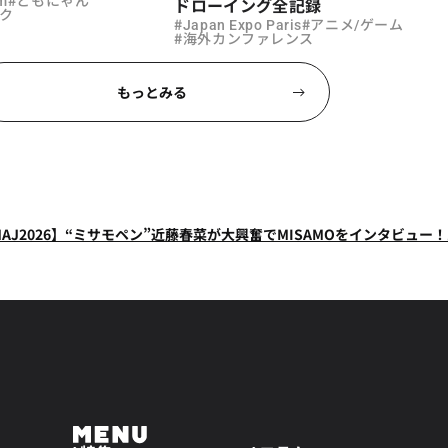
fm
ともにゃん
ドローイング全記録
ク
#
#
Japan Expo Paris
アニメ/ゲーム
#
海外カンファレンス
もっとみる
MAJ2026】“ミサモペン”近藤春菜が大興奮でMISAMOをインタビュ
【DREAMDAZE Ⅳ アリーナが熱狂で沸いた「モンドリ」