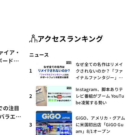
アクセスランキング
ァイア・
ニュース
ボード文
なぜ全ての名作はリメイ
1
クされないのか？「ファ
イナルファンタジー」に
見るIPポートフォリオ経
Instagram、脚本ありテ
営の論理
2
レビ番組がブーム YouTu
be凌駕する勢い
での注目
のバラエテ
GiGO、アメリカ・グアム
3
に米国初出店「GiGO Gu
am」8/1オープン