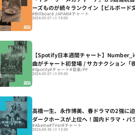
ーズものが続々ランクイン【ビルボード
#
#
Billboard JAPAN
チャート
ート解説】
2026.05.07
10:00
【Spotify日本週間チャート】Number_
曲がチャート初登場 / サカナクション「
#
#
#
Spotify
チャート
音楽/PF
子」が急浮上〜集計期間：2026年4/24〜4
2026.05.07
09:30
高橋一生、永作博美、春ドラマの2強に
ダークホースが上位へ！国内ドラマ・バ
#
#
#
Abema
TVer
チャート
配信チャート解説
2026.04.30
13:30