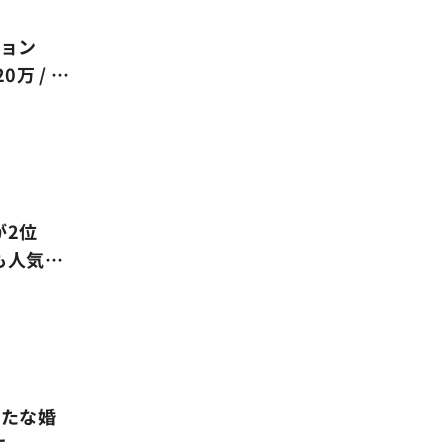
ション
万 / b
位へ浮上〜
が2位
も人気
コ
新たな婚
に