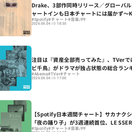
Drake、3部作同時リリース／グローバ
ャートインも日本チャートには届かず〜Ken
#
#
#
Spotify
チャート
音楽/PF
Lamarとのビーフ以来初の単独復帰作はSpo
2026.06.04
18:30
チャートに何を残したか
注目は『資産全部売ってみた』、TVerで
ビ千鳥』がドラマが独占状態の総合ラン
#
#
#
Abema
TVer
チャート
食い止める
2026.06.04
17:00
【Spotify日本週間チャート】サカナク
「夜の踊り子」が3週連続首位、LE SSER
#
#
#
Spotify
チャート
音楽/PF
「BOOMPALA」が初登場 / 嵐ラストツ