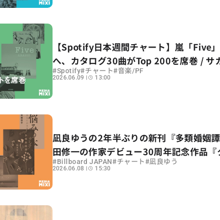
【Spotify日本週間チャート】嵐「Five
へ、カタログ30曲がTop 200を席巻 / 
#
#
#
Spotify
チャート
音楽/PF
ョン「夜の踊り子」の連続首位が途切れ
2026.06.09
13:00
期間：2026年5/29〜6/4
凪良ゆうの2年半ぶりの新刊『多類婚姻
田修一の作家デビュー30周年記念作品『
#
#
#
Billboard JAPAN
チャート
凪良ゆう
アフター・タイム』がランクイン【ビル
2026.06.08
15:30
芸チャート解説】