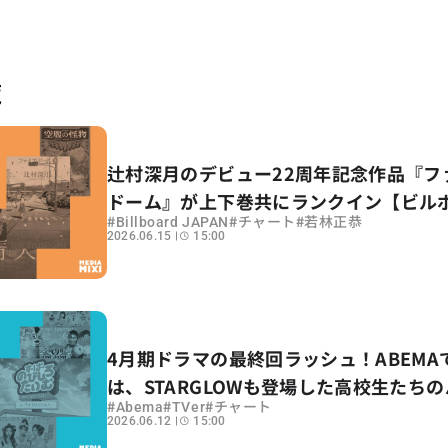
覧
辻村深月のデビュー22周年記念作品『フ
ドーム』が上下巻共にランクイン【ビル
#
#
#
Billboard JAPAN
チャート
若林正恭
芸チャート解説】
2026.06.15
15:00
4月期ドラマの最終回ラッシュ！ABEMA
は、STARGLOWも登場した高校生たち
#
#
#
Abema
TVer
チャート
ィ番組
2026.06.12
15:00