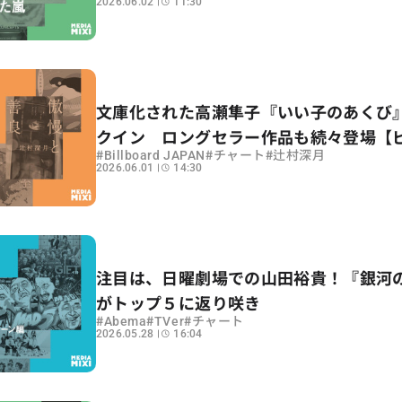
2026.06.02
11:30
夜でカタログ復権〜集計期間：2026年5/2
8
文庫化された高瀬隼子『いい子のあくび
クイン ロングセラー作品も続々登場【
#
#
#
Billboard JAPAN
チャート
辻村深月
ド文芸チャート解説】
2026.06.01
14:30
注目は、日曜劇場での山田裕貴！『銀河
がトップ５に返り咲き
#
#
#
Abema
TVer
チャート
2026.05.28
16:04