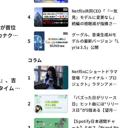
Netflix共同CEO「『一気
4
見』モデルに変更なし」
続編の視聴減が指摘され
」が首位
る中
サカナクシ
グーグル、音楽生成AIモ
5
デルの最新バージョン「L
る〜集計
yria 3.5」公開
コラム
Netflixにショートドラマ
1
登場「ファイナル・プロ
譚』、吉
ジェクト」ラテンアメリ
タイム ・
カからの新しい波 連載
ボード文
第17回 観たいものが多
「バズった日がリリース
すぎる～稲垣貴俊の配信
2
日」ヒット曲には“リリー
時評
ス日”が5個ある【望月優
夢のアイビズスコープ #0
【Spotify日本週間チャ
3】
3
ート】ミセス「Brand Ne