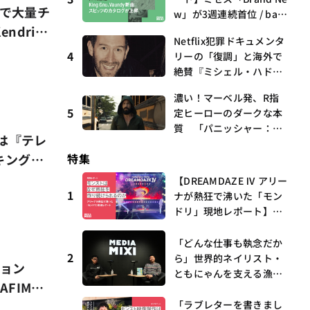
ルで大量チ
w」が3週連続首位 / bac
drick
k numberがTop 10に3
Netflix犯罪ドキュメンタ
曲、King Gnu新曲「GO
tify
4
リーの「復調」と海外で
GHOST」が初登場〜集計
絶賛『ミシェル・ハドリ
期間：2026年7/24〜7/30
ーに起きたこと』 連載
濃い！マーベル発、R指
第16回 観たいものが多
5
定ヒーローのダークな本
すぎる～稲垣貴俊の配信
質 「パニッシャー：ワ
時評
は『テレ
ン・ラスト・キル」 連
キングを
特集
載第6回 観たいものが
多すぎる～稲垣貴俊の配
【DREAMDAZE Ⅳ アリー
信時評
1
ナが熱狂で沸いた「モン
ドリ」現地レポート】モ
ンストはなぜ熱狂を作り
続けられるのか？コラボ
「どんな仕事も執念だか
2
初の“真獣神化”やDJ KO
ら」世界的ネイリスト・
ション
O、てつや、兎田ぺこ
ともにゃんを支える漁師
AFIM
ら、壱百満天原サロメら
時代の経験——MEDIAMIX
も集結
I with interfm #5
アー閉幕前
「ラブレターを書きまし