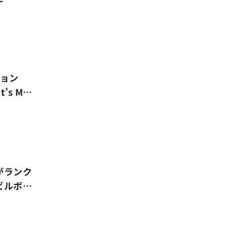
ション
’s M
：2026
がランク
ビルボー