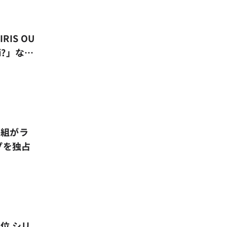
IS OU
i?」など
〜5/7
番組がラ
プを独占
シリ