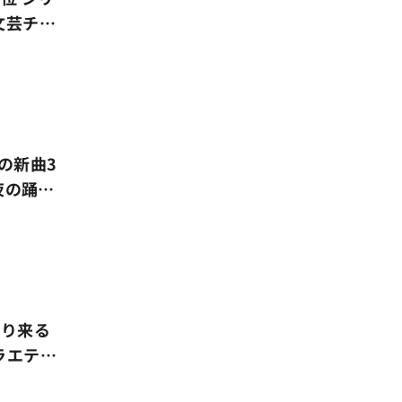
文芸チャ
iの新曲3
夜の踊り
/30
迫り来る
ラエティ