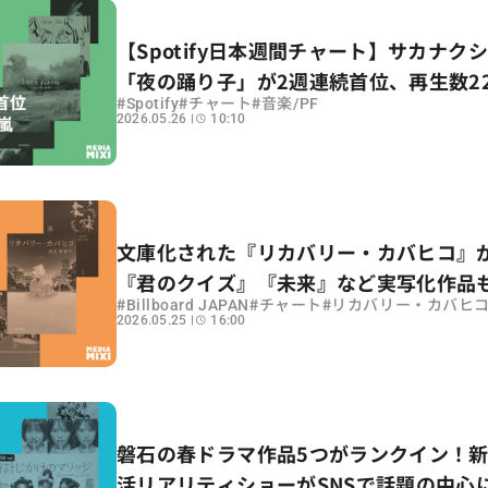
【Spotify日本週間チャート】サカナク
「夜の踊り子」が2週連続首位、再生数220
#
#
#
Spotify
チャート
音楽/PF
ack number「花束」が前週6位から2
2026.05.26
10:10
集計期間：2026年5/15〜5/21
文庫化された『リカバリー・カバヒコ』
『君のクイズ』『未来』など実写化作品
#
#
#
Billboard JAPAN
チャート
リカバリー・カバヒ
【ビルボード文芸チャート解説】
2026.05.25
16:00
磐石の春ドラマ作品5つがランクイン！
活リアリティショーがSNSで話題の中心