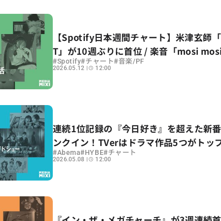
【Spotify日本週間チャート】米津玄師「IR
T」が10週ぶりに首位 / 楽音「mosi mos
#
#
#
Spotify
チャート
音楽/PF
新曲4曲が初登場〜集計期間：2026年5/1
2026.05.12
12:00
連続1位記録の『今日好き』を超えた新
ンクイン！TVerはドラマ作品5つがトッ
#
#
#
Abema
HYBE
チャート
2026.05.08
12:00
『イン・ザ・メガチャーチ』が3週連続首位 