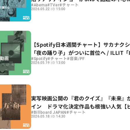
#
#
#
Abema
TVer
チャート
2026.05.22
15:00
【Spotify日本週間チャート】サカナク
「夜の踊り子」がついに首位へ / ILLIT「It
#
#
#
Spotify
チャート
音楽/PF
e」が前週50位から10位へ浮上〜集計期間
2026.05.19
13:00
年5/8〜5/14
実写映画公開の『君のクイズ』『未来』
イン ドラマ化決定作品も根強い人気【
#
#
Billboard JAPAN
チャート
ド文芸チャート解説】
2026.05.18
14:30