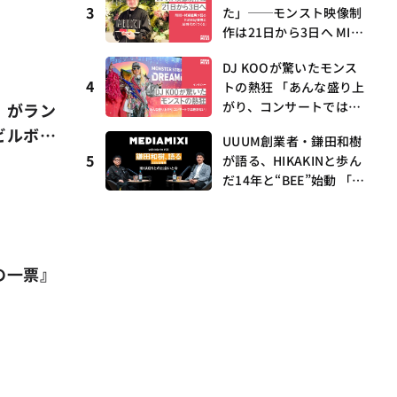
3
た」──モンスト映像制
2〜5/2
作は21日から3日へ MIX
I・村瀨龍馬が語るRunw
DJ KOOが驚いたモンス
ay提携とAI時代の“つく
4
トの熱狂 「あんな盛り上
る”
がり、コンサートでは絶
』がラン
対ない」
ビルボー
UUUM創業者・鎌田和樹
5
が語る、HIKAKINと歩ん
だ14年と“BEE”始動 「O
NICHA」に込めた想い
——MEDIAMIXI with inte
rfm #3
の一票』