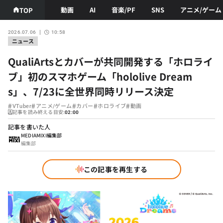
動画
AI
音楽/PF
SNS
アニメ/ゲーム
TOP
2026.07.06
10:58
ニュース
QualiArtsとカバーが共同開発する「ホロライ
ブ」初のスマホゲーム「hololive Dream
s」、7/23に全世界同時リリース決定
#
#
#
#
#
VTuber
アニメ/ゲーム
カバー
ホロライブ
動画
記事を読み終える目安:
02:00
記事を書いた人
MEDIAMIXI編集部
編集部
この記事を再生する