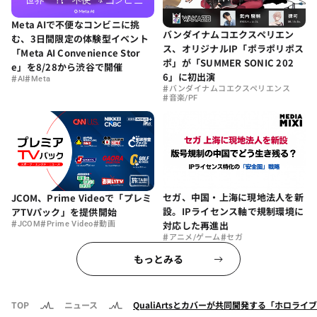
Meta AIで不便なコンビニに挑
バンダイナムコエクスペリエン
む、3日間限定の体験型イベント
ス、オリジナルIP「ポラポリポス
「Meta AI Convenience Stor
ポ」が「SUMMER SONIC 202
e」を8/28から渋谷で開催
6」に初出演
#
#
AI
Meta
#
バンダイナムコエクスペリエンス
#
音楽/PF
セガ、中国・上海に現地法人を新
JCOM、Prime Videoで「プレミ
設。IPライセンス軸で規制環境に
アTVパック」を提供開始
#
#
#
対応した再進出
JCOM
Prime Video
動画
#
#
アニメ/ゲーム
セガ
もっとみる
TOP
ニュース
QualiArtsとカバーが共同開発する「ホロライブ