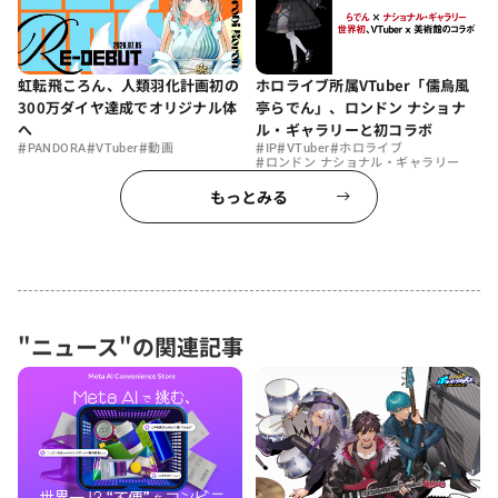
虹転飛ころん、人類羽化計画初の
ホロライブ所属VTuber「儒烏風
300万ダイヤ達成でオリジナル体
亭らでん」、ロンドン ナショナ
へ
ル・ギャラリーと初コラボ
#
#
#
#
#
#
PANDORA
VTuber
動画
IP
VTuber
ホロライブ
#
ロンドン ナショナル・ギャラリー
もっとみる
"ニュース"の関連記事