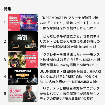
多すぎる～稲垣貴俊の配信時評
特集
【DREAMDAZE Ⅳ アリーナが熱狂で沸
1
いた「モンドリ」現地レポート】モンス
トはなぜ熱狂を作り続けられるのか？コ
ラボ初の“真獣神化”やDJ KOO、てつ
「どんな仕事も執念だから」世界的ネイ
や、兎田ぺこら、壱百満天原サロメらも
2
リスト・ともにゃんを支える漁師時代の
集結
経験——MEDIAMIXI with interfm #5
「ラブレターを書きました」──モンス
3
ト映像制作は21日から3日へ MIXI・村瀨
龍馬が語るRunway提携とAI時代の“つ
くる”
UUUM創業者・鎌田和樹が語る、HIKAKI
4
Nと歩んだ14年と“BEE”始動 「ONICH
A」に込めた想い——MEDIAMIXI with in
terfm #3
「いま、テレビ視聴者の方がマニアック
5
かもしれない」佐久間宣行が読み解くメ
ディアの逆転と“語れる番組”の時代