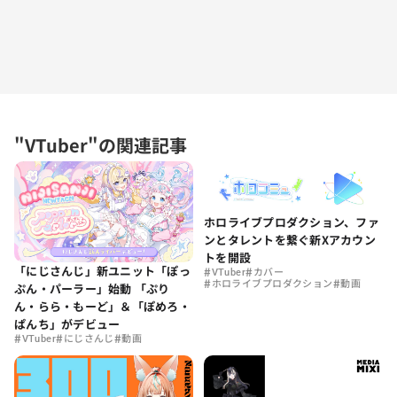
"VTuber"の関連記事
ホロライブプロダクション、ファ
ンとタレントを繋ぐ新Xアカウン
トを開設
「にじさんじ」新ユニット「ぽっ
#
#
VTuber
カバー
#
#
ホロライブプロダクション
動画
ぷん・パーラー」始動 「ぷり
ん・らら・もーど」＆「ぽめろ・
ぱんち」がデビュー
#
#
#
VTuber
にじさんじ
動画