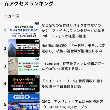
アクセスランキング
ニュース
なぜ全ての名作はリメイクされないの
1
か？「ファイナルファンタジー」に見るI
Pポートフォリオ経営の論理
Netflix共同CEO「『一気見』モデルに変
2
更なし」 続編の視聴減が指摘される中
Instagram、脚本ありテレビ番組がブー
3
ム YouTube凌駕する勢い
『トイ・ストーリー5』世界興収10億ド
4
ル突破 今年最高額を記録
GiGO、アメリカ・グアムに米国初出店
5
「GiGO Guam」8/1オープン