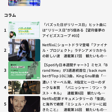
コラム
「バズった日がリリース日」ヒット曲に
1
は“リリース日”が5個ある【望月優夢の
アイビズスコープ #03】
Netflixにショートドラマ登場「ファイナ
2
ル・プロジェクト」ラテンアメリカから
の新しい波 連載第17回 観たいものが
多すぎる～稲垣貴俊の配信時評
【Spotify日本週間チャート】ミセス「B
3
rand New」が3週連続首位 / back num
berがTop 10に3曲、King Gnu新曲「G
O GHOST」が初登場〜集計期間：2026
濃い！マーベル発、R指定ヒーローのダ
年7/24〜7/30
4
ークな本質 「パニッシャー：ワン・ラ
スト・キル」 連載第6回 観たいもの
が多すぎる～稲垣貴俊の配信時評
Netflix犯罪ドキュメンタリーの「復調」
5
と海外で絶賛『ミシェル・ハドリーに起
きたこと』 連載第16回 観たいものが