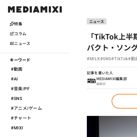
ニュース
特集
「TikTok上
コラム
ニュース
パクト・ソン
#
#
#
#
M!LK
SNS
TikTok
動
キーワード
#
動画
記事を書いた人
#
MEDIAMIXI編集部
AI
編集部
#
音楽/PF
#
SNS
#
アニメ/ゲーム
#
チャート
#
MIXI