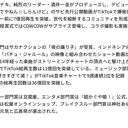
ナキ。純烈のリーダー・酒井一圭がプロデュースし、デビュ
でやねん☆しらんけど」のサビ先行公開動画がTikTokで爆発
ー前に7億回再生を突破。世代を縦断するコミュニティを形成
授賞式ではCOWCOWがサプライズ登場し、コラボ撮影も実施
門はサカナクションの「夜の踊り子」が受賞。インドネシア
「パチュ・ジャルール」の映像と組み合わせたショート動画
14年経った楽曲がストリーミングチャートの頂点へと駆け上
点でTikTok総再生数は11億回を突破している。ミュージック部
好きすぎて滅！」がTikTok音楽チャートで9週連続1位を記録
での総再生回数は36億回を突破した。
ー部門賞は豆腐屋、エンタメ部門賞は『超かぐや姫！』公式
は松屋オンラインショップ、ブレイクスルー部門賞は神社あ
元気と広島県が選出された。