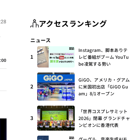
アクセスランキング
:28
ン
ニュース
Instagram、脚本ありテ
1
レビ番組がブーム YouTu
:00
be凌駕する勢い
GiGO、アメリカ・グアム
2
に米国初出店「GiGO Gu
am」8/1オープン
「世界コスプレサミット
3
2026」閉幕 グランドチャ
ンピオンに香港代表
グーグル、音楽生成AIモ