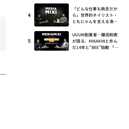
I・村瀨龍馬が語るRunw
ら、壱百満天原サロメら
ay提携とAI時代の“つく
「どんな仕事も執念だか
も集結
4
る”
ら」世界的ネイリスト・
ともにゃんを支える漁師
時代の経験——MEDIAMIX
I with interfm #5
UUUM創業者・鎌田和樹
5
が語る、HIKAKINと歩ん
だ14年と“BEE”始動 「O
NICHA」に込めた想い
——MEDIAMIXI with inte
rfm #3