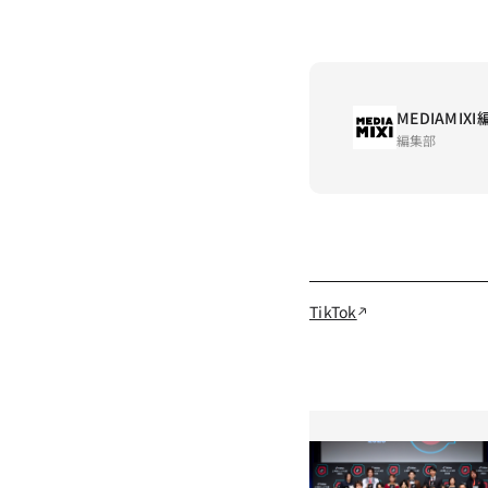
MEDIAMIX
編集部
TikTok