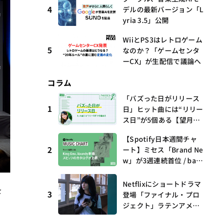
4
デルの最新バージョン「L
yria 3.5」公開
WiiとPS3はレトロゲーム
5
なのか？「ゲームセンタ
ーCX」が生配信で議論へ
コラム
「バズった日がリリース
1
日」ヒット曲には“リリー
ス日”が5個ある【望月優
夢のアイビズスコープ #0
【Spotify日本週間チャ
3】
2
ート】ミセス「Brand Ne
w」が3週連続首位 / bac
k numberがTop 10に3
曲、King Gnu新曲「GO
Netflixにショートドラマ
を
GHOST」が初登場〜集計
3
登場「ファイナル・プロ
期間：2026年7/24〜7/30
ジェクト」ラテンアメリ
カからの新しい波 連載