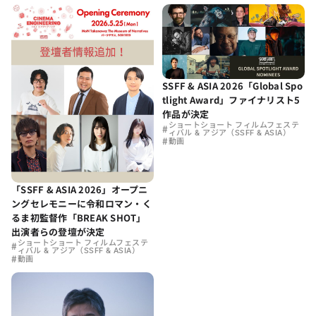
SSFF & ASIA 2026「Global Spo
tlight Award」ファイナリスト5
作品が決定
ショートショート フィルムフェステ
#
ィバル & アジア（SSFF & ASIA）
#
動画
「SSFF & ASIA 2026」オープニ
ングセレモニーに令和ロマン・く
るま初監督作「BREAK SHOT」
出演者らの登壇が決定
ショートショート フィルムフェステ
#
ィバル & アジア（SSFF & ASIA）
#
動画