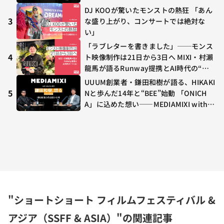
DJ KOOが驚いたモンストの熱狂 「あん
3
な盛り上がり、コンサートでは絶対な
い」
「ラブレターを書きました」──モンス
4
ト映像制作は21日から3日へ MIXI・村瀨
龍馬が語るRunway提携とAI時代の“つ
くる”
UUUM創業者・鎌田和樹が語る、HIKAKI
5
Nと歩んだ14年と“BEE”始動 「ONICH
A」に込めた想い——MEDIAMIXI with in
terfm #3
"ショートショート フィルムフェスティバル & 
アジア（SSFF & ASIA）"の関連記事