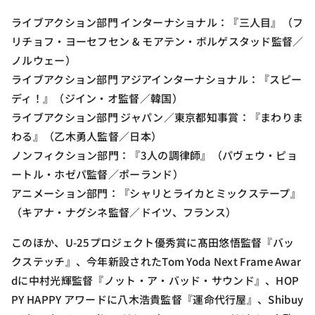
ライブアクション部門 インターナショナル：『三人目』（フ
リチョフ・ヨーセフセン & モアテン・ボルゲスタッド監督／
ノルウェー）
ライブアクション部門 アジアインターナショナル：『スピー
ディ！』（ジイン・オ監督／韓国）
ライブアクション部門 ジャパン／東京都知事賞：『まわりま
わる』（乙木勇人監督／日本）
ノンフィクション部門：『3人の調律師』（パヴェウ・ピョ
ートル・ホゼパ監督／ポーランド）
アニメーション部門：『シャリとライカとミックステープ』
（キアナ・ナグシネ監督／ドイツ、フランス）
このほか、U-25プロジェクト優秀賞に髙田悠悟監督『バッ
クステッチ』、今年新設されたTom Yoda Next Frame Awar
dに中村光輝監督『ノット・ア・バッド・サウンド』、HOP
PY HAPPY アワードに八木浩貴監督『運命代行屋』、Shibuy