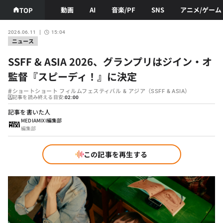
動画
AI
音楽/PF
SNS
アニメ/ゲーム
TOP
2026.06.11
15:04
ニュース
SSFF & ASIA 2026、グランプリはジイン・オ
監督『スピーディ！』に決定
#
ショートショート フィルムフェスティバル & アジア（SSFF & ASIA）
記事を読み終える目安:
02:00
記事を書いた人
MEDIAMIXI編集部
編集部
この記事を再生する