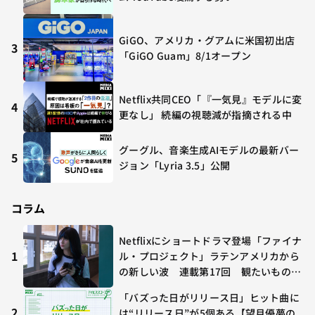
GiGO、アメリカ・グアムに米国初出店
3
「GiGO Guam」8/1オープン
Netflix共同CEO「『一気見』モデルに変
4
更なし」 続編の視聴減が指摘される中
グーグル、音楽生成AIモデルの最新バー
5
ジョン「Lyria 3.5」公開
コラム
Netflixにショートドラマ登場「ファイナ
1
ル・プロジェクト」ラテンアメリカから
の新しい波 連載第17回 観たいものが
多すぎる～稲垣貴俊の配信時評
「バズった日がリリース日」ヒット曲に
2
は“リリース日”が5個ある【望月優夢の