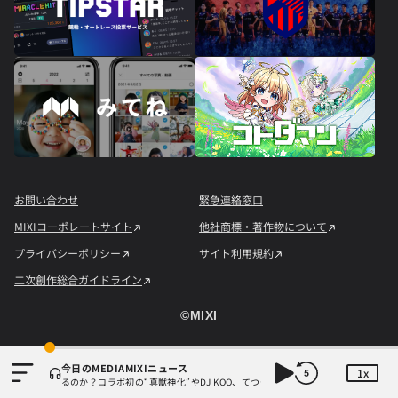
お問い合わせ
緊急連絡窓口
MIXIコーポレートサイト
他社商標・著作物について
プライバシーポリシー
サイト利用規約
二次創作総合ガイドライン
©︎MIXI
今日のMEDIAMIXIニュース
1x
作り続けられるのか？コラボ初の“真獣神化”やDJ KOO、てつや、兎田ぺこら、壱百満天原サロメ