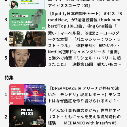
アイビズスコープ #03】
【Spotify日本週間チャート】ミセス「B
3
rand New」が3週連続首位 / back num
berがTop 10に3曲、King Gnu新曲「G
O GHOST」が初登場〜集計期間：2026
濃い！マーベル発、R指定ヒーローのダ
年7/24〜7/30
4
ークな本質 「パニッシャー：ワン・ラ
スト・キル」 連載第6回 観たいもの
が多すぎる～稲垣貴俊の配信時評
Netflix犯罪ドキュメンタリーの「復調」
5
と海外で絶賛『ミシェル・ハドリーに起
きたこと』 連載第16回 観たいものが
多すぎる～稲垣貴俊の配信時評
特集
【DREAMDAZE Ⅳ アリーナが熱狂で沸
1
いた「モンドリ」現地レポート】モンス
トはなぜ熱狂を作り続けられるのか？コ
ラボ初の“真獣神化”やDJ KOO、てつ
「どんな仕事も執念だから」世界的ネイ
や、兎田ぺこら、壱百満天原サロメらも
2
リスト・ともにゃんを支える漁師時代の
集結
経験——MEDIAMIXI with interfm #5