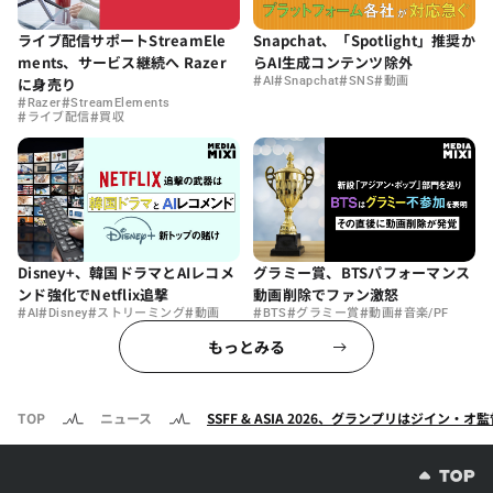
ライブ配信サポートStreamEle
Snapchat、「Spotlight」推奨か
ments、サービス継続へ Razer
らAI生成コンテンツ除外
#
#
#
#
に身売り
AI
Snapchat
SNS
動画
#
#
Razer
StreamElements
#
#
ライブ配信
買収
Disney+、韓国ドラマとAIレコメ
グラミー賞、BTSパフォーマンス
ンド強化でNetflix追撃
動画削除でファン激怒
#
#
#
#
#
#
#
#
AI
Disney
ストリーミング
動画
BTS
グラミー賞
動画
音楽/PF
もっとみる
TOP
ニュース
SSFF & ASIA 2026、グランプリはジイン