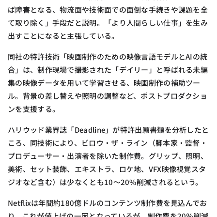
ば障害となる、物流面や技術面での面倒な手続きや課題を全
て取り除く」手段だと説明。「より人間らしい仕事」を生み
出すことになると主張している。
同社の特許技術「映画制作のための映像言語モデルとAIの統
合」は、制作現場で撮影された「デイリー」と呼ばれる未編
集の映像データを用いて学習させる、映画制作の補助ツー
ル。背景の差し替えや照明の調整など、ポストプロダクショ
ンを支援する。
ハリウッド業界誌「Deadline」が特許出願書類を分析したと
ころ、同技術により、ビロウ・ザ・ライン（脚本家・監督・
プロデューサー・出演者を除いた制作費。グリップ、照明、
美術、セット装飾、エキストラ、ロケ地、VFX映像視覚スタ
ジオなど含む）は少なくとも10〜20%削減されるという。
Netflixは年間約180億ドルのコンテンツ制作費を見込んでお
り、これが値上げの一因となっているが、制作費を20％削減