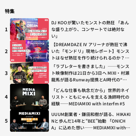
が多すぎる～稲垣貴俊の配信時評
特集
DJ KOOが驚いたモンストの熱狂 「あん
1
な盛り上がり、コンサートでは絶対な
い」
【DREAMDAZE Ⅳ アリーナが熱狂で沸
2
いた「モンドリ」現地レポート】モンス
トはなぜ熱狂を作り続けられるのか？コ
ラボ初の“真獣神化”やDJ KOO、てつ
「ラブレターを書きました」──モンス
や、兎田ぺこら、壱百満天原サロメらも
3
ト映像制作は21日から3日へ MIXI・村瀨
集結
龍馬が語るRunway提携とAI時代の“つ
くる”
「どんな仕事も執念だから」世界的ネイ
4
リスト・ともにゃんを支える漁師時代の
経験——MEDIAMIXI with interfm #5
UUUM創業者・鎌田和樹が語る、HIKAKI
5
Nと歩んだ14年と“BEE”始動 「ONICH
A」に込めた想い——MEDIAMIXI with in
terfm #3