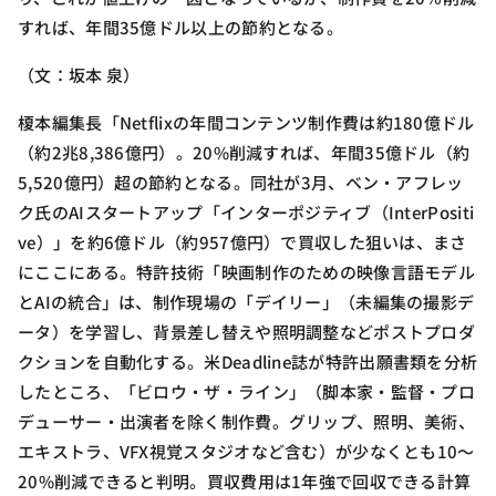
すれば、年間35億ドル以上の節約となる。
（文：坂本 泉）
榎本編集長「Netflixの年間コンテンツ制作費は約180億ドル
（約2兆8,386億円）。20%削減すれば、年間35億ドル（約
5,520億円）超の節約となる。同社が3月、ベン・アフレッ
ク氏のAIスタートアップ「インターポジティブ（InterPositi
ve）」を約6億ドル（約957億円）で買収した狙いは、まさ
にここにある。特許技術「映画制作のための映像言語モデル
とAIの統合」は、制作現場の「デイリー」（未編集の撮影デ
ータ）を学習し、背景差し替えや照明調整などポストプロダ
クションを自動化する。米Deadline誌が特許出願書類を分析
したところ、「ビロウ・ザ・ライン」（脚本家・監督・プロ
デューサー・出演者を除く制作費。グリップ、照明、美術、
エキストラ、VFX視覚スタジオなど含む）が少なくとも10〜
20%削減できると判明。買収費用は1年強で回収できる計算