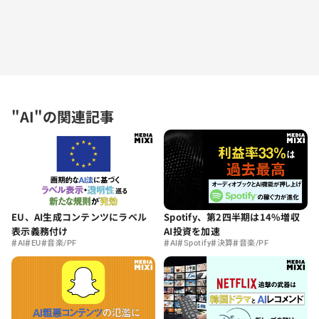
"AI"の関連記事
EU、AI生成コンテンツにラベル
Spotify、第2四半期は14%増収
表示義務付け
AI投資を加速
#
#
#
#
#
#
#
AI
EU
音楽/PF
AI
Spotify
決算
音楽/PF