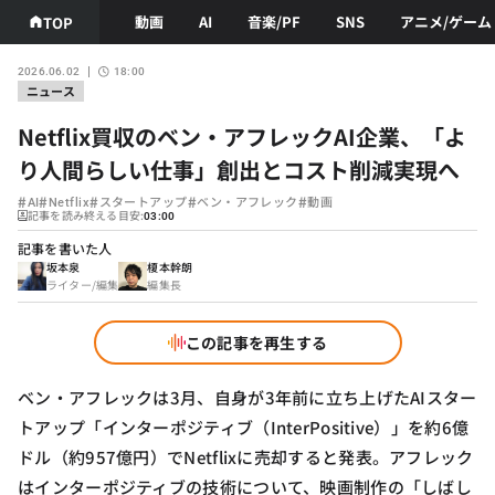
動画
AI
音楽/PF
SNS
アニメ/ゲーム
TOP
2026.06.02
18:00
ニュース
Netflix買収のベン・アフレックAI企業、「よ
り人間らしい仕事」創出とコスト削減実現へ
#
#
#
#
#
AI
Netflix
スタートアップ
ベン・アフレック
動画
記事を読み終える目安:
03:00
記事を書いた人
坂本泉
榎本幹朗
ライター/編集
編集長
この記事を再生する
ベン・アフレックは3月、自身が3年前に立ち上げたAIスター
トアップ「インターポジティブ（InterPositive）」を約6億
ドル（約957億円）でNetflixに売却すると発表。アフレック
はインターポジティブの技術について、映画制作の「しばし