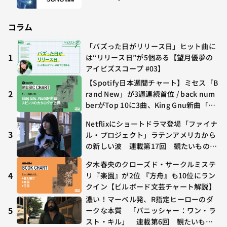
コラム
「バズった日がリリース日」ヒット曲に
1
は“リリース日”が5個ある【望月優夢の
アイビズスコープ #03】
【Spotify日本週間チャート】ミセス「B
2
rand New」が3週連続首位 / back num
berがTop 10に3曲、King Gnu新曲「G
O GHOST」が初登場〜集計期間：2026
Netflixにショートドラマ登場「ファイナ
年7/24〜7/30
3
ル・プロジェクト」ラテンアメリカから
の新しい波 連載第17回 観たいものが
多すぎる～稲垣貴俊の配信時評
夕木春央のクローズド・サークルミステ
4
リ『楽園』が2位 『方舟』も10位にラン
クイン【ビルボード文芸チャート解説】
濃い！マーベル発、R指定ヒーローのダ
5
ークな本質 「パニッシャー：ワン・ラ
スト・キル」 連載第6回 観たいもの