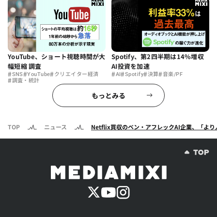
YouTube、ショート視聴時間が大
Spotify、第2四半期は14%増収
幅短縮 調査
AI投資を加速
#
#
#
#
#
#
#
SNS
YouTube
クリエイター経済
AI
Spotify
決算
音楽/PF
#
調査・統計
もっとみる
TOP
ニュース
Netflix買収のベン・アフレックAI企業、「