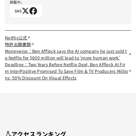
掲載中。
SNS
Netflix公式
特許出願書類
Moneywise：Ben Affleck says the AI company he just sold t
o Netflix for $600 million will lead to 'more human work'
Deadline：Two Years Before Netflix Deal, Ben Affleck AI Fir
m InterPositive Promised To Save Film & TV Producers Millio
ns; 50% Discount On Visual Effects
アクセスランキング