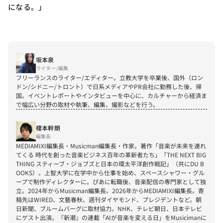
になる。」
坂本泉
ライター/編集
フリーランスのライター/エディター。立教大学を卒業後、国外（ロン
ドン/シドニー/トロント）で日系メディアやPR会社に勤務した後、帰
国。イベントレポートやインタビューを中心に、カルチャーから経済ま
で幅広い分野の取材や執筆、編集、撮影などを行う。
榎本幹朗
編集長
MEDIAMIXI編集長・Musicman編集長・作家。著作「音楽が未来を連れ
てくる 時代を創った音楽ビジネス百年の革新者たち」「THE NEXT BIG 
THING スティーブ・ジョブズと日本の環太平洋創作戦記」（共にDU B
OOKS）。上智大学に在学中から仕事を始め、スペースシャワー・グル
ープで制作ディレクターに。ぴあに転職後、音楽配信の専門家として独
立。2024年からMusicman編集長。2026年からMEDIAMIXI編集長。寄
稿先はWIRED、文藝春秋、週刊ダイヤモンド、プレジデントなど。朝
日新聞、ブルームバーグに取材協力。NHK、テレビ朝日、日本テレビ
にゲスト出演。『新潮』の連載「AIが音楽を変える日」をMusicimanに