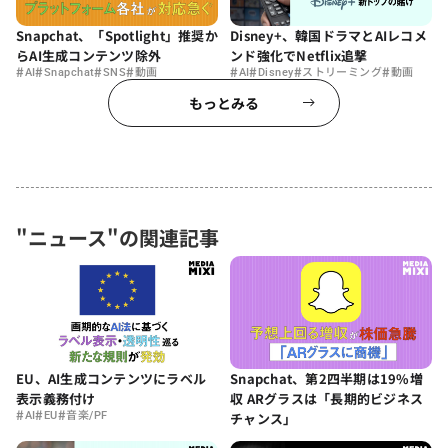
Snapchat、「Spotlight」推奨か
Disney+、韓国ドラマとAIレコメ
らAI生成コンテンツ除外
ンド強化でNetflix追撃
#
#
#
#
#
#
#
#
AI
Snapchat
SNS
動画
AI
Disney
ストリーミング
動画
もっとみる
"ニュース"の関連記事
EU、AI生成コンテンツにラベル
Snapchat、第2四半期は19%増
表示義務付け
収 ARグラスは「長期的ビジネス
#
#
#
AI
EU
音楽/PF
チャンス」