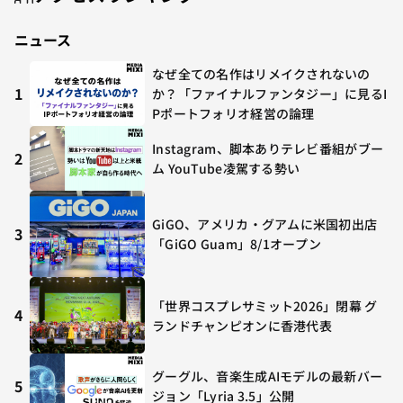
ニュース
なぜ全ての名作はリメイクされないの
1
か？「ファイナルファンタジー」に見るI
Pポートフォリオ経営の論理
Instagram、脚本ありテレビ番組がブー
2
ム YouTube凌駕する勢い
GiGO、アメリカ・グアムに米国初出店
3
「GiGO Guam」8/1オープン
「世界コスプレサミット2026」閉幕 グ
4
ランドチャンピオンに香港代表
グーグル、音楽生成AIモデルの最新バー
5
ジョン「Lyria 3.5」公開