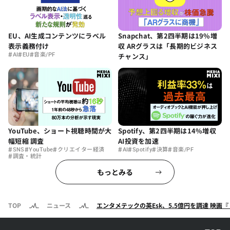
EU、AI生成コンテンツにラベル
Snapchat、第2四半期は19%増
表示義務付け
収 ARグラスは「長期的ビジネス
#
#
#
AI
EU
音楽/PF
チャンス」
YouTube、ショート視聴時間が大
Spotify、第2四半期は14%増収
幅短縮 調査
AI投資を加速
#
#
#
#
#
#
#
SNS
YouTube
クリエイター経済
AI
Spotify
決算
音楽/PF
#
調査・統計
もっとみる
TOP
ニュース
エンタメテックの英Esk、5.5億円を調達 映