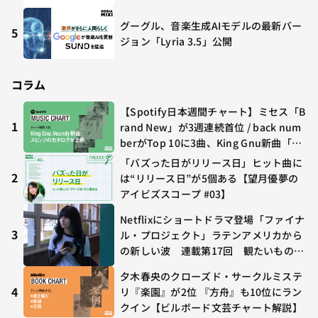
グーグル、音楽生成AIモデルの最新バー
5
ジョン「Lyria 3.5」公開
コラム
【Spotify日本週間チャート】ミセス「B
1
rand New」が3週連続首位 / back num
berがTop 10に3曲、King Gnu新曲「G
O GHOST」が初登場〜集計期間：2026
「バズった日がリリース日」ヒット曲に
年7/24〜7/30
2
は“リリース日”が5個ある【望月優夢の
アイビズスコープ #03】
Netflixにショートドラマ登場「ファイナ
3
ル・プロジェクト」ラテンアメリカから
の新しい波 連載第17回 観たいものが
多すぎる～稲垣貴俊の配信時評
夕木春央のクローズド・サークルミステ
4
リ『楽園』が2位 『方舟』も10位にラン
クイン【ビルボード文芸チャート解説】