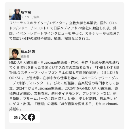
坂本泉
ライター/編集
フリーランスのライター/エディター。立教大学を卒業後、国外（ロン
ドン/シドニー/トロント）で日系メディアやPR会社に勤務した後、帰
国。イベントレポートやインタビューを中心に、カルチャーから経済ま
で幅広い分野の取材や執筆、編集、撮影などを行う。
榎本幹朗
編集長
MEDIAMIXI編集長・Musicman編集長・作家。著作「音楽が未来を連れ
てくる 時代を創った音楽ビジネス百年の革新者たち」「THE NEXT BIG 
THING スティーブ・ジョブズと日本の環太平洋創作戦記」（共にDU B
OOKS）。上智大学に在学中から仕事を始め、スペースシャワー・グル
ープで制作ディレクターに。ぴあに転職後、音楽配信の専門家として独
立。2024年からMusicman編集長。2026年からMEDIAMIXI編集長。寄
稿先はWIRED、文藝春秋、週刊ダイヤモンド、プレジデントなど。朝
日新聞、ブルームバーグに取材協力。NHK、テレビ朝日、日本テレビ
にゲスト出演。『新潮』の連載「AIが音楽を変える日」をMusicimanに
掲載中。
SNS