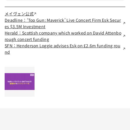
メイヴェン公式
Deadline：‘Top Gun: Maverick’ Live Concert Firm Esk Secur
es $3.5M Investment
Herald：Scottish company which worked on David Attenbo
rough concert funding
SFN：Henderson Loggie advises Esk on £2.6m funding rou
nd