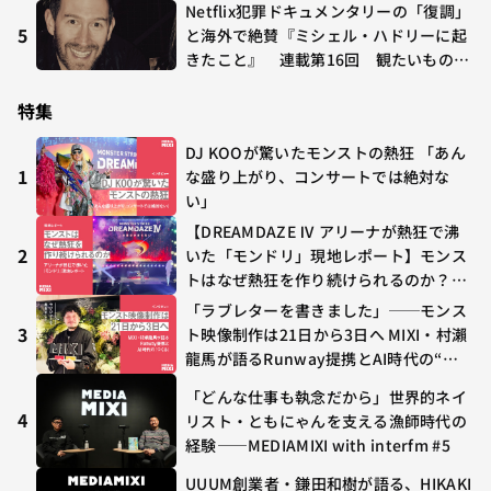
Netflix犯罪ドキュメンタリーの「復調」
5
と海外で絶賛『ミシェル・ハドリーに起
きたこと』 連載第16回 観たいものが
多すぎる～稲垣貴俊の配信時評
特集
DJ KOOが驚いたモンストの熱狂 「あん
1
な盛り上がり、コンサートでは絶対な
い」
【DREAMDAZE Ⅳ アリーナが熱狂で沸
2
いた「モンドリ」現地レポート】モンス
トはなぜ熱狂を作り続けられるのか？コ
ラボ初の“真獣神化”やDJ KOO、てつ
「ラブレターを書きました」──モンス
や、兎田ぺこら、壱百満天原サロメらも
3
ト映像制作は21日から3日へ MIXI・村瀨
集結
龍馬が語るRunway提携とAI時代の“つ
くる”
「どんな仕事も執念だから」世界的ネイ
4
リスト・ともにゃんを支える漁師時代の
経験——MEDIAMIXI with interfm #5
UUUM創業者・鎌田和樹が語る、HIKAKI