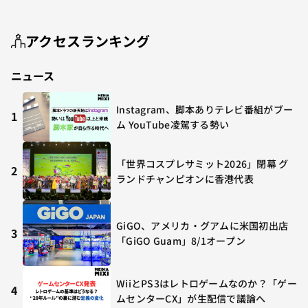
アクセスランキング
ニュース
Instagram、脚本ありテレビ番組がブー
1
ム YouTube凌駕する勢い
「世界コスプレサミット2026」閉幕 グ
2
ランドチャンピオンに香港代表
GiGO、アメリカ・グアムに米国初出店
3
「GiGO Guam」8/1オープン
WiiとPS3はレトロゲームなのか？「ゲー
4
ムセンターCX」が生配信で議論へ