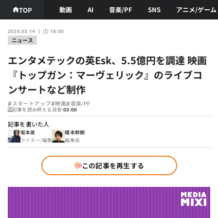
動画
AI
音楽/PF
SNS
アニメ/ゲーム
TOP
2026.05.14
18:00
ニュース
エンタメテックの英Esk、5.5億円を調達 映画
『トップガン：マーヴェリック』のライブコ
ンサートなど制作
#
#
#
スタートアップ
映画
音楽/PF
記事を読み終える目安:
03:00
記事を書いた人
坂本泉
榎本幹朗
ライター/編集
編集長
この記事を再生する