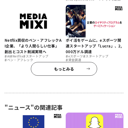
ポイ活をゲームに。eスポーツ関
Netflix買収のベン・アフレックA
連スタートアップ「Lucra」、2,
I企業、「より人間らしい仕事」
000万ドル調達
創出とコスト削減実現へ
#
#
#
#
#
eスポーツ
スタートアップ
AI
Netflix
スタートアップ
#
#
資金調達
ベン・アフレック
もっとみる
"ニュース"の関連記事