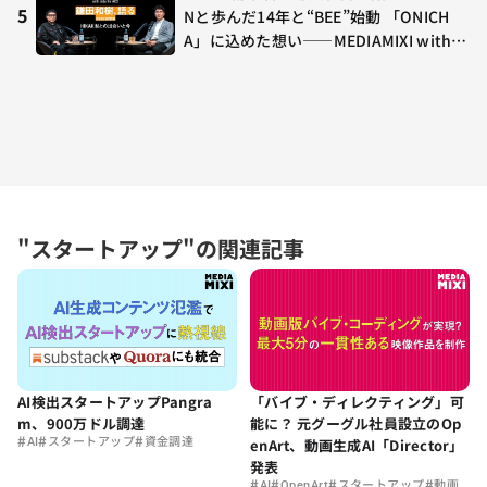
5
Nと歩んだ14年と“BEE”始動 「ONICH
A」に込めた想い——MEDIAMIXI with in
terfm #3
"スタートアップ"の関連記事
AI検出スタートアップPangra
「バイブ・ディレクティング」可
m、900万ドル調達
能に？ 元グーグル社員設立のOp
#
#
#
AI
スタートアップ
資金調達
enArt、動画生成AI「Director」
発表
#
#
#
#
AI
OpenArt
スタートアップ
動画