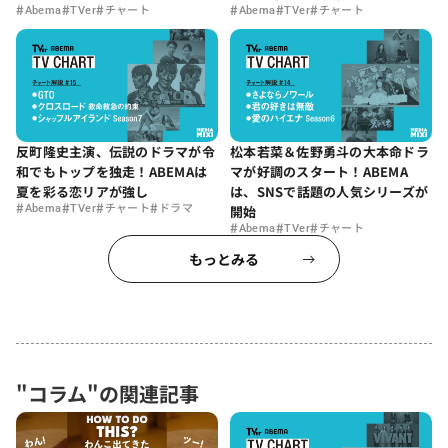
#
#
#
#
#
#
Abema
TVer
チャート
Abema
TVer
チャート
反町隆史主演、伝説のドラマが令
松本若菜＆佐野勇斗の大本命ドラ
和でもトップを独走！ABEMAは
マが好調のスタート！ABEMA
夏を彩る恋リアが強し
は、SNSで話題の人気シリーズが
#
#
#
#
Abema
TVer
チャート
ドラマ
開始
#
#
#
Abema
TVer
チャート
もっとみる
"コラム"の関連記事