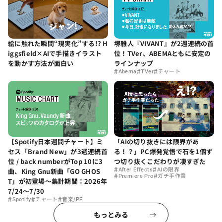
絵に触れた瞬間“現実化”する!? H
堺雅人『VIVANT』が2週連続の首
iggsfield×AIで手描きイラスト
位！TVer、ABEMAともに安定の
を動かす方法が面白い
ラインナップ
#
#
#
Abema
TVer
チャート
【Spotify日本週間チャート】ミ
「AIの切り抜きには限界があ
セス「Brand New」が3週連続首
る！？」PC爆発覚悟で石を1個ず
位 / back numberがTop 10に3
つ切り抜くこだわりが凄すぎた
#
#
曲、King Gnu新曲「GO GHOS
After Effects
AIの限界
#
#
Premiere Pro
ガチ手作業
T」が初登場〜集計期間：2026年
7/24〜7/30
#
#
#
Spotify
チャート
音楽/PF
もっとみる