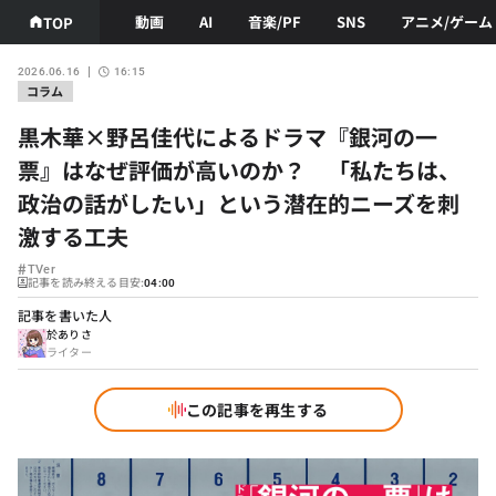
動画
AI
音楽/PF
SNS
アニメ/ゲーム
TOP
2026.06.16
16:15
コラム
黒木華×野呂佳代によるドラマ『銀河の一
票』はなぜ評価が高いのか？ 「私たちは、
政治の話がしたい」という潜在的ニーズを刺
激する工夫
#
TVer
記事を読み終える目安:
04:00
記事を書いた人
於ありさ
ライター
この記事を再生する