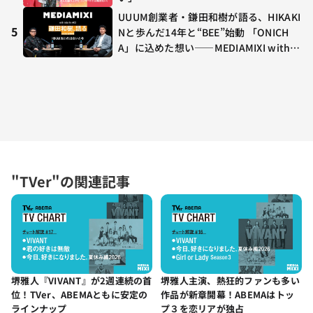
UUUM創業者・鎌田和樹が語る、HIKAKI
5
Nと歩んだ14年と“BEE”始動 「ONICH
A」に込めた想い——MEDIAMIXI with in
terfm #3
"TVer"の関連記事
堺雅人主演、熱狂的ファンも多い
堺雅人『VIVANT』が2週連続の首
作品が新章開幕！ABEMAはトッ
位！TVer、ABEMAともに安定の
プ３を恋リアが独占
ラインナップ