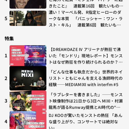
きたこと』 連載第16回 観たいものが
多すぎる～稲垣貴俊の配信時評
濃い！マーベル発、R指定ヒーローのダ
5
ークな本質 「パニッシャー：ワン・ラ
スト・キル」 連載第6回 観たいもの
が多すぎる～稲垣貴俊の配信時評
特集
【DREAMDAZE Ⅳ アリーナが熱狂で沸
1
いた「モンドリ」現地レポート】モンス
トはなぜ熱狂を作り続けられるのか？コ
ラボ初の“真獣神化”やDJ KOO、てつ
「どんな仕事も執念だから」世界的ネイ
や、兎田ぺこら、壱百満天原サロメらも
2
リスト・ともにゃんを支える漁師時代の
集結
経験——MEDIAMIXI with interfm #5
「ラブレターを書きました」──モンス
3
ト映像制作は21日から3日へ MIXI・村瀨
龍馬が語るRunway提携とAI時代の“つ
くる”
DJ KOOが驚いたモンストの熱狂 「あん
4
な盛り上がり、コンサートでは絶対な
い」