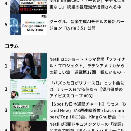
Netflix共同CEO「『一気見』モデルに変
4
更なし」 続編の視聴減が指摘される中
グーグル、音楽生成AIモデルの最新バー
5
ジョン「Lyria 3.5」公開
コラム
Netflixにショートドラマ登場「ファイナ
1
ル・プロジェクト」ラテンアメリカから
の新しい波 連載第17回 観たいものが
多すぎる～稲垣貴俊の配信時評
「バズった日がリリース日」ヒット曲に
2
は“リリース日”が5個ある【望月優夢の
アイビズスコープ #03】
【Spotify日本週間チャート】ミセス「B
3
rand New」が3週連続首位 / back num
berがTop 10に3曲、King Gnu新曲「G
O GHOST」が初登場〜集計期間：2026
Netflix犯罪ドキュメンタリーの「復調」
年7/24〜7/30
4
と海外で絶賛『ミシェル・ハドリーに起