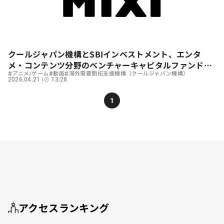
クールジャパン機構とSBIインベストメント、エンタ
メ・コンテンツ分野のベンチャーキャピタルファンドを
#
#
#
共同設立
アニメ/ゲーム
動画
海外需要開拓支援機構（クールジャパン機構）
2026.04.21
13:28
1
アクセスランキング