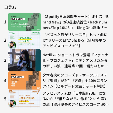
コラム
【Spotify日本週間チャート】ミセス「B
1
rand New」が3週連続首位 / back num
berがTop 10に3曲、King Gnu新曲「G
O GHOST」が初登場〜集計期間：2026
「バズった日がリリース日」ヒット曲に
年7/24〜7/30
2
は“リリース日”が5個ある【望月優夢の
アイビズスコープ #03】
Netflixにショートドラマ登場「ファイナ
3
ル・プロジェクト」ラテンアメリカから
の新しい波 連載第17回 観たいものが
多すぎる～稲垣貴俊の配信時評
夕木春央のクローズド・サークルミステ
4
リ『楽園』が2位 『方舟』も10位にラン
クイン【ビルボード文芸チャート解説】
アソビシステムは「日本版HYBE」にな
5
るのか？“借りながら、作る”という第3
の道【望月優夢のアイビズスコープ #0
2】