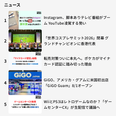
ニュース
Instagram、脚本ありテレビ番組がブー
1
ム YouTube凌駕する勢い
「世界コスプレサミット2026」閉幕 グ
2
ランドチャンピオンに香港代表
転売対策ついに本丸へ。ポケカがマイナ
3
カード認証に踏み切った理由
GiGO、アメリカ・グアムに米国初出店
4
「GiGO Guam」8/1オープン
WiiとPS3はレトロゲームなのか？「ゲー
5
ムセンターCX」が生配信で議論へ