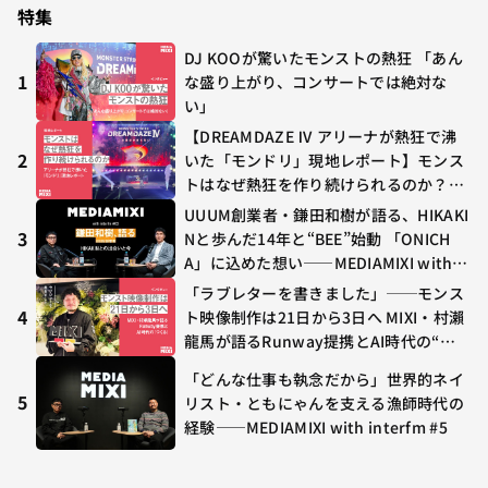
特集
DJ KOOが驚いたモンストの熱狂 「あん
1
な盛り上がり、コンサートでは絶対な
い」
【DREAMDAZE Ⅳ アリーナが熱狂で沸
2
いた「モンドリ」現地レポート】モンス
トはなぜ熱狂を作り続けられるのか？コ
ラボ初の“真獣神化”やDJ KOO、てつ
UUUM創業者・鎌田和樹が語る、HIKAKI
や、兎田ぺこら、壱百満天原サロメらも
3
Nと歩んだ14年と“BEE”始動 「ONICH
集結
A」に込めた想い——MEDIAMIXI with in
terfm #3
「ラブレターを書きました」──モンス
4
ト映像制作は21日から3日へ MIXI・村瀨
龍馬が語るRunway提携とAI時代の“つ
くる”
「どんな仕事も執念だから」世界的ネイ
5
リスト・ともにゃんを支える漁師時代の
経験——MEDIAMIXI with interfm #5