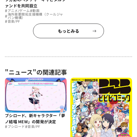
ァンドを共同設立
#
#
アニメ/ゲーム
動画
海外需要開拓支援機構（クールジャ
#
パン機構）
#
音楽/PF
もっとみる
"ニュース"の関連記事
ブシロード、新キャラクター「夢
ノ結唱 MEW」の開発が決定
#
#
ブシロード
音楽/PF