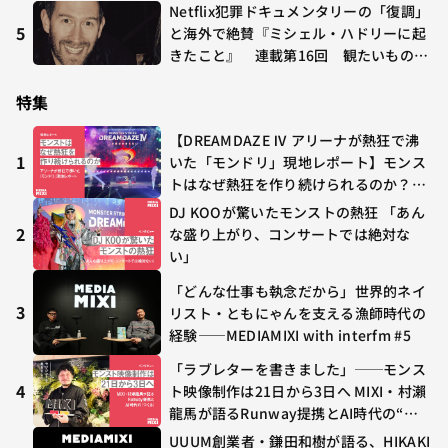
が多すぎる～稲垣貴俊の配信時評
Netflix犯罪ドキュメンタリーの「復調」
5
と海外で絶賛『ミシェル・ハドリーに起
きたこと』 連載第16回 観たいものが
多すぎる～稲垣貴俊の配信時評
特集
【DREAMDAZE Ⅳ アリーナが熱狂で沸
1
いた「モンドリ」現地レポート】モンス
トはなぜ熱狂を作り続けられるのか？コ
ラボ初の“真獣神化”やDJ KOO、てつ
DJ KOOが驚いたモンストの熱狂 「あん
や、兎田ぺこら、壱百満天原サロメらも
2
な盛り上がり、コンサートでは絶対な
集結
い」
「どんな仕事も執念だから」世界的ネイ
3
リスト・ともにゃんを支える漁師時代の
経験——MEDIAMIXI with interfm #5
「ラブレターを書きました」──モンス
4
ト映像制作は21日から3日へ MIXI・村瀨
龍馬が語るRunway提携とAI時代の“つ
くる”
UUUM創業者・鎌田和樹が語る、HIKAKI