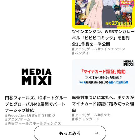
ツインエンジン、WEBマンガレー
ベル「ビビビコミック」を創刊
全31作品を一挙公開
#
#
アニメ/ゲーム
ツインエンジン
#
バンダイ
転売対策ついに本丸へ。ポケカが
円谷フィールズ、IGポートグルー
マイナカード認証に踏み切った理
プとグローバルMD展開でパート
由
ナーシップ締結
#
#
#
#
アニメ/ゲーム
ポケカ
Production I.G
WIT STUDIO
#
#
ポケモンカード
アニメ/ゲーム
#
円谷フィールズホールディングス
もっとみる