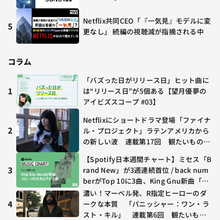
Netflix共同CEO「『一気見』モデルに変
5
更なし」 続編の視聴減が指摘される中
コラム
「バズった日がリリース日」ヒット曲に
1
は“リリース日”が5個ある【望月優夢の
アイビズスコープ #03】
Netflixにショートドラマ登場「ファイナ
2
ル・プロジェクト」ラテンアメリカから
の新しい波 連載第17回 観たいものが
多すぎる～稲垣貴俊の配信時評
【Spotify日本週間チャート】ミセス「B
3
rand New」が3週連続首位 / back num
berがTop 10に3曲、King Gnu新曲「G
O GHOST」が初登場〜集計期間：2026
濃い！マーベル発、R指定ヒーローのダ
年7/24〜7/30
4
ークな本質 「パニッシャー：ワン・ラ
スト・キル」 連載第6回 観たいもの