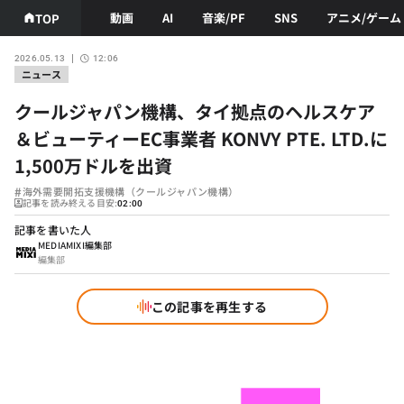
動画
AI
音楽/PF
SNS
アニメ/ゲーム
TOP
2026.05.13
12:06
ニュース
クールジャパン機構、タイ拠点のヘルスケア
＆ビューティーEC事業者 KONVY PTE. LTD.に
1,500万ドルを出資
#
海外需要開拓支援機構（クールジャパン機構）
記事を読み終える目安:
02:00
記事を書いた人
MEDIAMIXI編集部
編集部
この記事を再生する