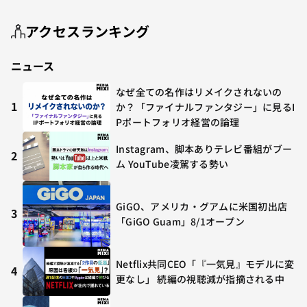
アクセスランキング
ニュース
なぜ全ての名作はリメイクされないの
1
か？「ファイナルファンタジー」に見るI
Pポートフォリオ経営の論理
Instagram、脚本ありテレビ番組がブー
2
ム YouTube凌駕する勢い
GiGO、アメリカ・グアムに米国初出店
3
「GiGO Guam」8/1オープン
Netflix共同CEO「『一気見』モデルに変
4
更なし」 続編の視聴減が指摘される中