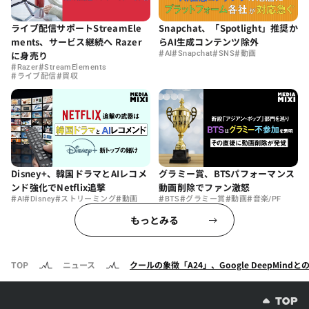
ライブ配信サポートStreamEle
Snapchat、「Spotlight」推奨か
ments、サービス継続へ Razer
らAI生成コンテンツ除外
#
#
#
#
に身売り
AI
Snapchat
SNS
動画
#
#
Razer
StreamElements
#
#
ライブ配信
買収
Disney+、韓国ドラマとAIレコメ
グラミー賞、BTSパフォーマンス
ンド強化でNetflix追撃
動画削除でファン激怒
#
#
#
#
#
#
#
#
AI
Disney
ストリーミング
動画
BTS
グラミー賞
動画
音楽/PF
もっとみる
TOP
ニュース
クールの象徴「A24」、Google DeepMin