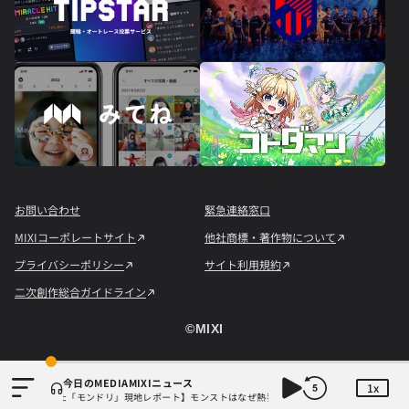
お問い合わせ
緊急連絡窓口
MIXIコーポレートサイト
他社商標・著作物について
プライバシーポリシー
サイト利用規約
二次創作総合ガイドライン
©︎MIXI
今日のMEDIAMIXIニュース
1x
ーナが熱狂で沸いた「モンドリ」現地レポート】モンストはなぜ熱狂を作り続けられるのか？コラボ初の