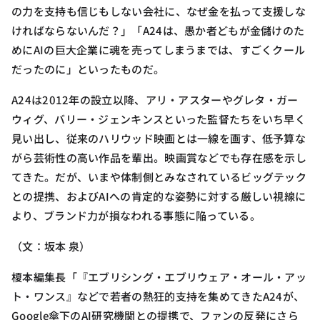
の力を支持も信じもしない会社に、なぜ金を払って支援しな
ければならないんだ？」「A24は、愚か者どもが金儲けのた
めにAIの巨大企業に魂を売ってしまうまでは、すごくクール
だったのに」といったものだ。
A24は2012年の設立以降、アリ・アスターやグレタ・ガー
ウィグ、バリー・ジェンキンスといった監督たちをいち早く
見い出し、従来のハリウッド映画とは一線を画す、低予算な
がら芸術性の高い作品を輩出。映画賞などでも存在感を示し
てきた。だが、いまや体制側とみなされているビッグテック
との提携、およびAIへの肯定的な姿勢に対する厳しい視線に
より、ブランド力が損なわれる事態に陥っている。
（文：坂本 泉）
榎本編集長「『エブリシング・エブリウェア・オール・アッ
ト・ワンス』などで若者の熱狂的支持を集めてきたA24が、
Google傘下のAI研究機関との提携で、ファンの反発にさら