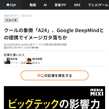
動画
AI
音楽/PF
SNS
アニメ/ゲーム
TOP
2026.07.01
22:21
ニュース
クールの象徴「A24」、Google DeepMindと
の提携でイメージガタ落ちか
#
#
#
#
#
#
#
A24
AI
DeepMind
グーグル
動画
提携
映画
記事を読み終える目安:
03:00
記事を書いた人
坂本泉
榎本幹朗
ライター/編集
編集長
この記事を再生する