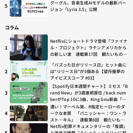
グーグル、音楽生成AIモデルの最新バー
5
ジョン「Lyria 3.5」公開
コラム
Netflixにショートドラマ登場「ファイナ
1
ル・プロジェクト」ラテンアメリカから
の新しい波 連載第17回 観たいものが
多すぎる～稲垣貴俊の配信時評
「バズった日がリリース日」ヒット曲に
2
は“リリース日”が5個ある【望月優夢の
アイビズスコープ #03】
【Spotify日本週間チャート】ミセス「B
3
rand New」が3週連続首位 / back num
berがTop 10に3曲、King Gnu新曲「G
O GHOST」が初登場〜集計期間：2026
濃い！マーベル発、R指定ヒーローのダ
年7/24〜7/30
4
ークな本質 「パニッシャー：ワン・ラ
スト・キル」 連載第6回 観たいもの
が多すぎる～稲垣貴俊の配信時評
Netflix犯罪ドキュメンタリーの「復調」
5
と海外で絶賛『ミシェル・ハドリーに起