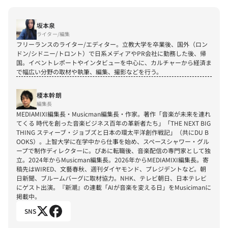
坂本泉
ライター/編集
フリーランスのライター/エディター。立教大学を卒業後、国外（ロン
ドン/シドニー/トロント）で日系メディアやPR会社に勤務した後、帰
国。イベントレポートやインタビューを中心に、カルチャーから経済ま
で幅広い分野の取材や執筆、編集、撮影などを行う。
榎本幹朗
編集長
MEDIAMIXI編集長・Musicman編集長・作家。著作「音楽が未来を連れ
てくる 時代を創った音楽ビジネス百年の革新者たち」「THE NEXT BIG 
THING スティーブ・ジョブズと日本の環太平洋創作戦記」（共にDU B
OOKS）。上智大学に在学中から仕事を始め、スペースシャワー・グル
ープで制作ディレクターに。ぴあに転職後、音楽配信の専門家として独
立。2024年からMusicman編集長。2026年からMEDIAMIXI編集長。寄
稿先はWIRED、文藝春秋、週刊ダイヤモンド、プレジデントなど。朝
日新聞、ブルームバーグに取材協力。NHK、テレビ朝日、日本テレビ
にゲスト出演。『新潮』の連載「AIが音楽を変える日」をMusicimanに
掲載中。
SNS