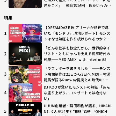
きたこと』 連載第16回 観たいものが
多すぎる～稲垣貴俊の配信時評
特集
【DREAMDAZE Ⅳ アリーナが熱狂で沸
1
いた「モンドリ」現地レポート】モンス
トはなぜ熱狂を作り続けられるのか？コ
ラボ初の“真獣神化”やDJ KOO、てつ
「どんな仕事も執念だから」世界的ネイ
や、兎田ぺこら、壱百満天原サロメらも
2
リスト・ともにゃんを支える漁師時代の
集結
経験——MEDIAMIXI with interfm #5
「ラブレターを書きました」──モンス
3
ト映像制作は21日から3日へ MIXI・村瀨
龍馬が語るRunway提携とAI時代の“つ
くる”
DJ KOOが驚いたモンストの熱狂 「あん
4
な盛り上がり、コンサートでは絶対な
い」
UUUM創業者・鎌田和樹が語る、HIKAKI
5
Nと歩んだ14年と“BEE”始動 「ONICH