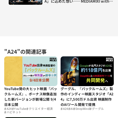
A」に込めた想い——MEDIAMIXI with in
terfm #3
"A24"の関連記事
YouTube発の大ヒット映画『バッ
グーグル、『バックルームズ』製
クルームズ』、ボーナス映像追加
作のインディー映画スタジオ「A2
した新バージョンが劇場公開 9/4
4」に7,500万ドル出資 映画制作
日本公開
のAIツール開発で提携
#
#
#
#
#
#
#
A24
YouTube
クリエイター経済
A24
AI
DeepMind
グーグル
#
ハピネット