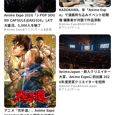
KADOKAWA、米「Anime Exp
o」で漫画持ち込みイベント初開
Anime Expo 2026「J-POP SOU
催 編集者が対面で作品添削
ND CAPSULE@AX2026」LAで
#
#
Anime Expo
KADOKAWA
大盛況、5,000人を魅了
#
アニメ/ゲーム
#
#
#
Anime Expo
アニメ/ゲーム
音楽
AnimeJapan・新人クリエイター
大賞、Anime Expoに初出展 202
6年度受賞クリエイターを招待
#
#
Anime Expo
AnimeJapan
#
アニメ/ゲーム
アニメ『刃牙道』、Anime Expo