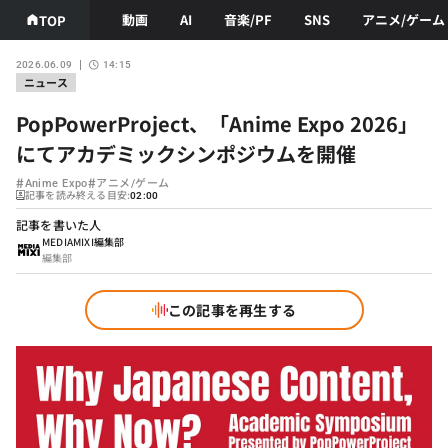
動画
AI
音楽/PF
SNS
アニメ/ゲーム
TOP
2026.06.09
14:15
ニュース
PopPowerProject、「Anime Expo 2026」
にてアカデミックシンポジウムを開催
#
#
Anime Expo
アニメ/ゲーム
記事を読み終える目安:
02:00
記事を書いた人
MEDIAMIXI編集部
編集部
この記事を再生する