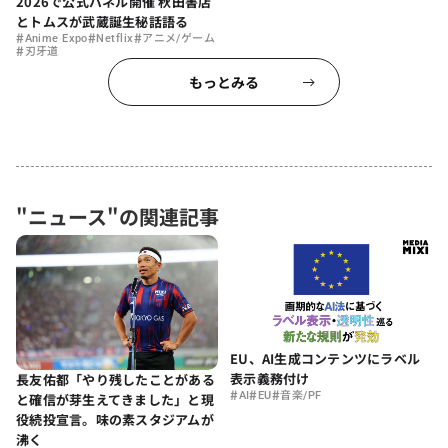
2026で公式パネル開催 秋田書店
とトムスが武蔵誕生秘話語る
#
#
#
Anime Expo
Netflix
アニメ/ゲーム
#
刃牙道
もっとみる
"ニュース"の関連記事
EU、AI生成コンテンツにラベル
表示義務付け
長友佑都「やり残したことがある
#
#
#
AI
EU
音楽/PF
と確信が芽生えてきました」と現
役続投宣言。味の素スタジアムが
沸く