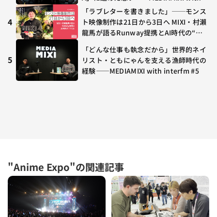
terfm #3
「ラブレターを書きました」──モンス
4
ト映像制作は21日から3日へ MIXI・村瀨
龍馬が語るRunway提携とAI時代の“つ
くる”
「どんな仕事も執念だから」世界的ネイ
5
リスト・ともにゃんを支える漁師時代の
経験——MEDIAMIXI with interfm #5
"Anime Expo"の関連記事