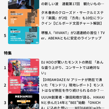
の新しい波 連載第17回 観たいものが
多すぎる～稲垣貴俊の配信時評
夕木春央のクローズド・サークルミステ
4
リ『楽園』が2位 『方舟』も10位にラン
クイン【ビルボード文芸チャート解説】
堺雅人『VIVANT』が2週連続の首位！TV
5
er、ABEMAともに安定のラインナップ
特集
DJ KOOが驚いたモンストの熱狂 「あん
1
な盛り上がり、コンサートでは絶対な
い」
【DREAMDAZE Ⅳ アリーナが熱狂で沸
2
いた「モンドリ」現地レポート】モンス
トはなぜ熱狂を作り続けられるのか？コ
ラボ初の“真獣神化”やDJ KOO、てつ
UUUM創業者・鎌田和樹が語る、HIKAKI
や、兎田ぺこら、壱百満天原サロメらも
3
Nと歩んだ14年と“BEE”始動 「ONICH
集結
A」に込めた想い——MEDIAMIXI with in