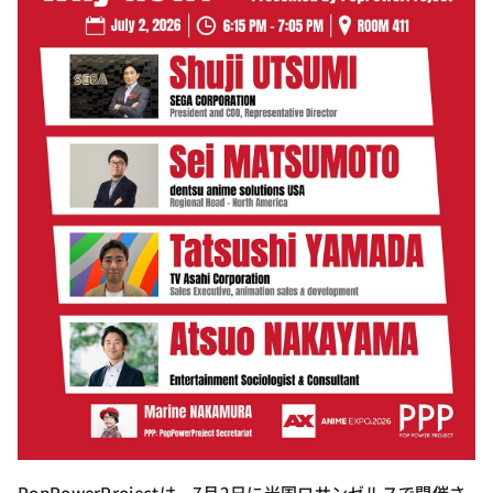
PopPowerProjectは、7月2日に米国ロサンゼルスで開催さ