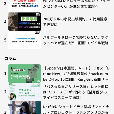
WiiとPS3はレトロゲームなのか？「ゲー
3
ムセンターCX」が生配信で議論へ
200万ドルの小説出版契約、AI使用疑惑
4
で破談に
パルワールドは一つで終わらない。ポケ
5
ットペアが選んだ“二正面”モバイル戦略
コラム
【Spotify日本週間チャート】ミセス「B
1
rand New」が3週連続首位 / back num
berがTop 10に3曲、King Gnu新曲「G
O GHOST」が初登場〜集計期間：2026
「バズった日がリリース日」ヒット曲に
年7/24〜7/30
2
は“リリース日”が5個ある【望月優夢の
アイビズスコープ #03】
Netflixにショートドラマ登場「ファイナ
3
ル・プロジェクト」ラテンアメリカから