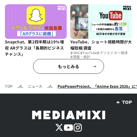
Snapchat、第2四半期は19%増
YouTube、ショート視聴時間が大
収 ARグラスは「長期的ビジネス
幅短縮 調査
#
#
#
チャンス」
SNS
YouTube
クリエイター経済
#
調査・統計
もっとみる
TOP
ニュース
PopPowerProject、「Anime Expo 2