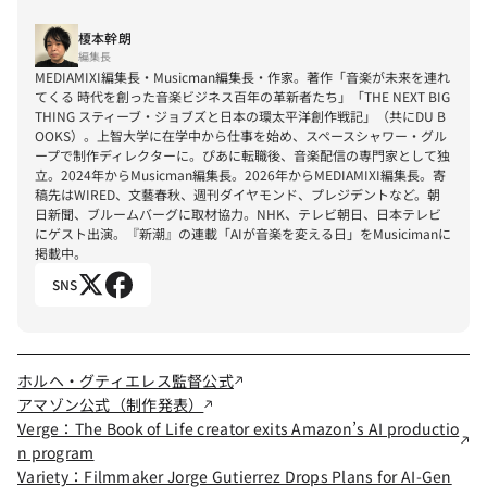
榎本幹朗
編集長
MEDIAMIXI編集長・Musicman編集長・作家。著作「音楽が未来を連れ
てくる 時代を創った音楽ビジネス百年の革新者たち」「THE NEXT BIG 
THING スティーブ・ジョブズと日本の環太平洋創作戦記」（共にDU B
OOKS）。上智大学に在学中から仕事を始め、スペースシャワー・グル
ープで制作ディレクターに。ぴあに転職後、音楽配信の専門家として独
立。2024年からMusicman編集長。2026年からMEDIAMIXI編集長。寄
稿先はWIRED、文藝春秋、週刊ダイヤモンド、プレジデントなど。朝
日新聞、ブルームバーグに取材協力。NHK、テレビ朝日、日本テレビ
にゲスト出演。『新潮』の連載「AIが音楽を変える日」をMusicimanに
掲載中。
SNS
ホルヘ・グティエレス監督公式
アマゾン公式（制作発表）
Verge：The Book of Life creator exits Amazon’s AI productio
n program
Variety：Filmmaker Jorge Gutierrez Drops Plans for AI-Gen