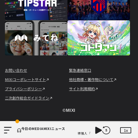
お問い合わせ
緊急連絡窓口
MIXIコーポレートサイト
他社商標・著作物について
プライバシーポリシー
サイト利用規約
二次創作総合ガイドライン
©︎MIXI
今日のMEDIAMIXIニュース
1x
ップ
堺雅人『VIVANT』が2週連続の首位！TVe