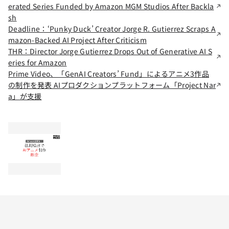
erated Series Funded by Amazon MGM Studios After Backla
sh
Deadline：‘Punky Duck’ Creator Jorge R. Gutierrez Scraps A
mazon-Backed AI Project After Criticism
THR：Director Jorge Gutierrez Drops Out of Generative AI S
eries for Amazon
Prime Video、「GenAI Creators’ Fund」によるアニメ3作品
の制作を発表 AIプロダクションプラットフォーム「Project Nar
a」が支援