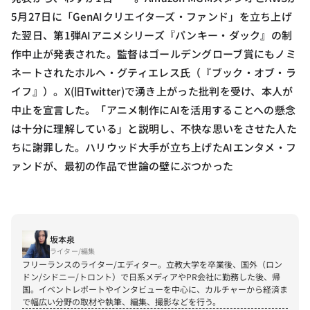
5月27日に「GenAIクリエイターズ・ファンド」を立ち上げ
た翌日、第1弾AIアニメシリーズ『パンキー・ダック』の制
作中止が発表された。監督はゴールデングローブ賞にもノミ
ネートされたホルヘ・グティエレス氏（『ブック・オブ・ラ
イフ』）。X(旧Twitter)で湧き上がった批判を受け、本人が
中止を宣言した。「アニメ制作にAIを活用することへの懸念
は十分に理解している」と説明し、不快な思いをさせた人た
ちに謝罪した。ハリウッド大手が立ち上げたAIエンタメ・フ
ァンドが、最初の作品で世論の壁にぶつかった
坂本泉
ライター/編集
フリーランスのライター/エディター。立教大学を卒業後、国外（ロン
ドン/シドニー/トロント）で日系メディアやPR会社に勤務した後、帰
国。イベントレポートやインタビューを中心に、カルチャーから経済ま
で幅広い分野の取材や執筆、編集、撮影などを行う。