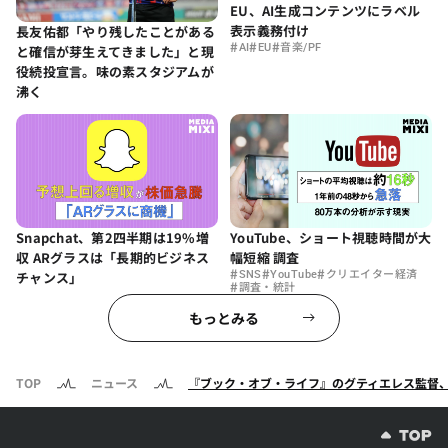
EU、AI生成コンテンツにラベル
表示義務付け
長友佑都「やり残したことがある
#
#
#
AI
EU
音楽/PF
と確信が芽生えてきました」と現
役続投宣言。味の素スタジアムが
沸く
Snapchat、第2四半期は19%増
YouTube、ショート視聴時間が大
収 ARグラスは「長期的ビジネス
幅短縮 調査
#
#
#
チャンス」
SNS
YouTube
クリエイター経済
#
調査・統計
もっとみる
TOP
ニュース
『ブック・オブ・ライフ』のグティエレス監督、