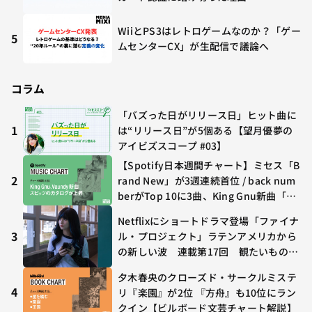
WiiとPS3はレトロゲームなのか？「ゲー
5
ムセンターCX」が生配信で議論へ
コラム
「バズった日がリリース日」ヒット曲に
1
は“リリース日”が5個ある【望月優夢の
アイビズスコープ #03】
【Spotify日本週間チャート】ミセス「B
2
rand New」が3週連続首位 / back num
berがTop 10に3曲、King Gnu新曲「G
O GHOST」が初登場〜集計期間：2026
Netflixにショートドラマ登場「ファイナ
年7/24〜7/30
3
ル・プロジェクト」ラテンアメリカから
の新しい波 連載第17回 観たいものが
多すぎる～稲垣貴俊の配信時評
夕木春央のクローズド・サークルミステ
4
リ『楽園』が2位 『方舟』も10位にラン
クイン【ビルボード文芸チャート解説】