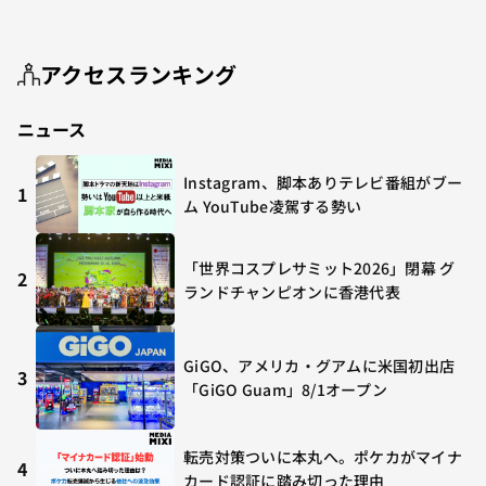
アクセスランキング
ニュース
Instagram、脚本ありテレビ番組がブー
1
ム YouTube凌駕する勢い
「世界コスプレサミット2026」閉幕 グ
2
ランドチャンピオンに香港代表
GiGO、アメリカ・グアムに米国初出店
3
「GiGO Guam」8/1オープン
転売対策ついに本丸へ。ポケカがマイナ
4
カード認証に踏み切った理由