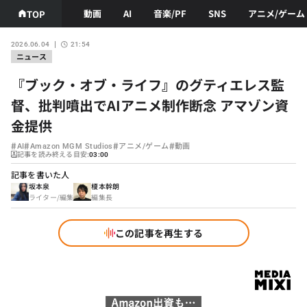
動画
AI
音楽/PF
SNS
アニメ/ゲーム
TOP
2026.06.04
21:54
ニュース
『ブック・オブ・ライフ』のグティエレス監
督、批判噴出でAIアニメ制作断念 アマゾン資
金提供
#
#
#
#
AI
Amazon MGM Studios
アニメ/ゲーム
動画
記事を読み終える目安:
03:00
記事を書いた人
坂本泉
榎本幹朗
ライター/編集
編集長
この記事を再生する