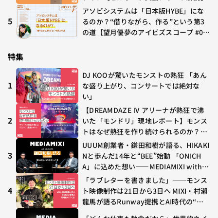
アソビシステムは「日本版HYBE」にな
5
るのか？“借りながら、作る”という第3
の道【望月優夢のアイビズスコープ #0
2】
特集
DJ KOOが驚いたモンストの熱狂 「あん
1
な盛り上がり、コンサートでは絶対な
い」
【DREAMDAZE Ⅳ アリーナが熱狂で沸
2
いた「モンドリ」現地レポート】モンス
トはなぜ熱狂を作り続けられるのか？コ
ラボ初の“真獣神化”やDJ KOO、てつ
UUUM創業者・鎌田和樹が語る、HIKAKI
や、兎田ぺこら、壱百満天原サロメらも
3
Nと歩んだ14年と“BEE”始動 「ONICH
集結
A」に込めた想い——MEDIAMIXI with in
terfm #3
「ラブレターを書きました」──モンス
4
ト映像制作は21日から3日へ MIXI・村瀨
龍馬が語るRunway提携とAI時代の“つ
くる”