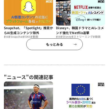
Snapchat、「Spotlight」推奨か
Disney+、韓国ドラマとAIレコメ
らAI生成コンテンツ除外
ンド強化でNetflix追撃
#
#
#
#
#
#
#
#
AI
Snapchat
SNS
動画
AI
Disney
ストリーミング
動画
もっとみる
"ニュース"の関連記事