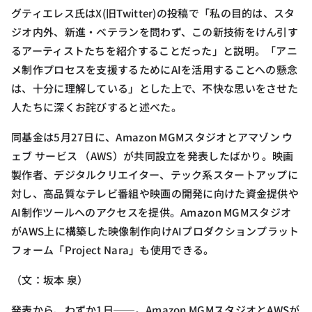
グティエレス氏はX(旧Twitter)の投稿で「私の目的は、スタ
ジオ内外、新進・ベテランを問わず、この新技術をけん引す
るアーティストたちを紹介することだった」と説明。「アニ
メ制作プロセスを支援するためにAIを活用することへの懸念
は、十分に理解している」とした上で、不快な思いをさせた
人たちに深くお詫びすると述べた。
同基金は5月27日に、Amazon MGMスタジオとアマゾン ウ
ェブ サービス （AWS）が共同設立を発表したばかり。映画
製作者、デジタルクリエイター、テック系スタートアップに
対し、高品質なテレビ番組や映画の開発に向けた資金提供や
AI制作ツールへのアクセスを提供。Amazon MGMスタジオ
がAWS上に構築した映像制作向けAIプロダクションプラット
フォーム「Project Nara」も使用できる。
（文：坂本 泉）
発表から、わずか1日──。Amazon MGMスタジオとAWSが