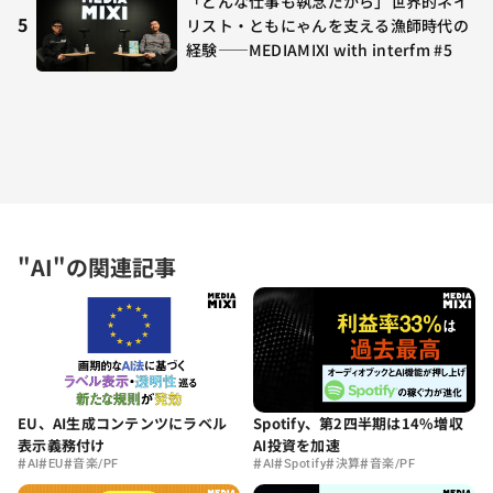
「どんな仕事も執念だから」世界的ネイ
5
リスト・ともにゃんを支える漁師時代の
経験——MEDIAMIXI with interfm #5
"AI"の関連記事
Spotify、第2四半期は14%増収
EU、AI生成コンテンツにラベル
AI投資を加速
表示義務付け
#
#
#
#
#
#
#
AI
Spotify
決算
音楽/PF
AI
EU
音楽/PF