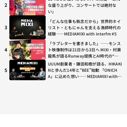
や、兎田ぺこら、壱百満天原サロメらも
2
な盛り上がり、コンサートでは絶対な
集結
い」
「どんな仕事も執念だから」世界的ネイ
3
リスト・ともにゃんを支える漁師時代の
経験——MEDIAMIXI with interfm #5
「ラブレターを書きました」──モンス
4
ト映像制作は21日から3日へ MIXI・村瀨
龍馬が語るRunway提携とAI時代の“つ
くる”
UUUM創業者・鎌田和樹が語る、HIKAKI
5
Nと歩んだ14年と“BEE”始動 「ONICH
A」に込めた想い——MEDIAMIXI with in
terfm #3