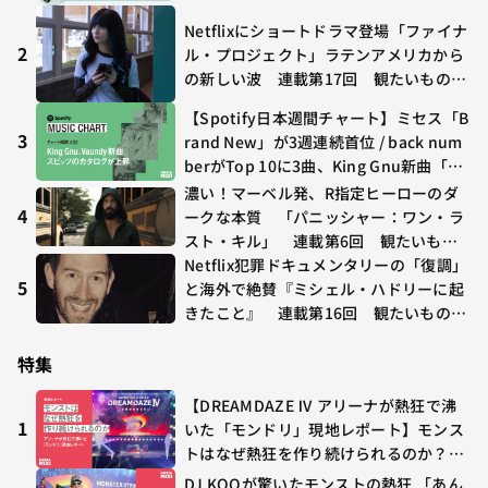
Netflixにショートドラマ登場「ファイナ
2
ル・プロジェクト」ラテンアメリカから
の新しい波 連載第17回 観たいものが
多すぎる～稲垣貴俊の配信時評
【Spotify日本週間チャート】ミセス「B
3
rand New」が3週連続首位 / back num
berがTop 10に3曲、King Gnu新曲「G
O GHOST」が初登場〜集計期間：2026
濃い！マーベル発、R指定ヒーローのダ
年7/24〜7/30
4
ークな本質 「パニッシャー：ワン・ラ
スト・キル」 連載第6回 観たいもの
が多すぎる～稲垣貴俊の配信時評
Netflix犯罪ドキュメンタリーの「復調」
5
と海外で絶賛『ミシェル・ハドリーに起
きたこと』 連載第16回 観たいものが
多すぎる～稲垣貴俊の配信時評
特集
【DREAMDAZE Ⅳ アリーナが熱狂で沸
1
いた「モンドリ」現地レポート】モンス
トはなぜ熱狂を作り続けられるのか？コ
ラボ初の“真獣神化”やDJ KOO、てつ
DJ KOOが驚いたモンストの熱狂 「あん