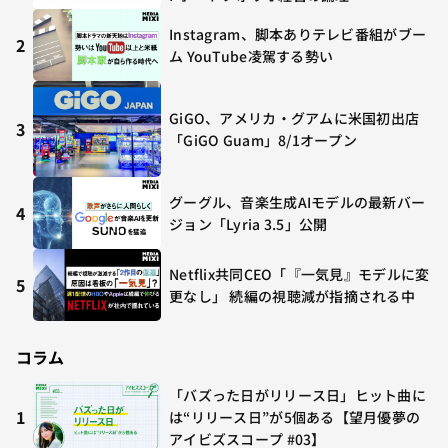
Instagram、脚本ありテレビ番組がブー
2
ム YouTube凌駕する勢い
GiGO、アメリカ・グアムに米国初出店
3
「GiGO Guam」8/1オープン
グーグル、音楽生成AIモデルの最新バー
4
ジョン「Lyria 3.5」公開
Netflix共同CEO「『一気見』モデルに変
5
更なし」 続編の視聴減が指摘される中
コラム
「バズった日がリリース日」ヒット曲に
1
は“リリース日”が5個ある【望月優夢の
アイビズスコープ #03】