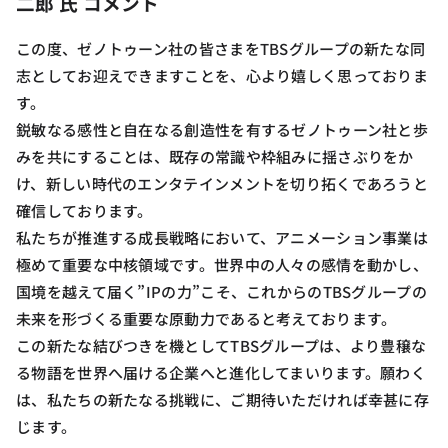
二郎 氏 コメント
この度、ゼノトゥーン社の皆さまをTBSグループの新たな同
志としてお迎えできますことを、心より嬉しく思っておりま
す。
鋭敏なる感性と自在なる創造性を有するゼノトゥーン社と歩
みを共にすることは、既存の常識や枠組みに揺さぶりをか
け、新しい時代のエンタテインメントを切り拓くであろうと
確信しております。
私たちが推進する成長戦略において、アニメーション事業は
極めて重要な中核領域です。世界中の人々の感情を動かし、
国境を越えて届く”IPの力”こそ、これからのTBSグループの
未来を形づくる重要な原動力であると考えております。
この新たな結びつきを機としてTBSグループは、より豊穣な
る物語を世界へ届ける企業へと進化してまいります。願わく
は、私たちの新たなる挑戦に、ご期待いただければ幸甚に存
じます。