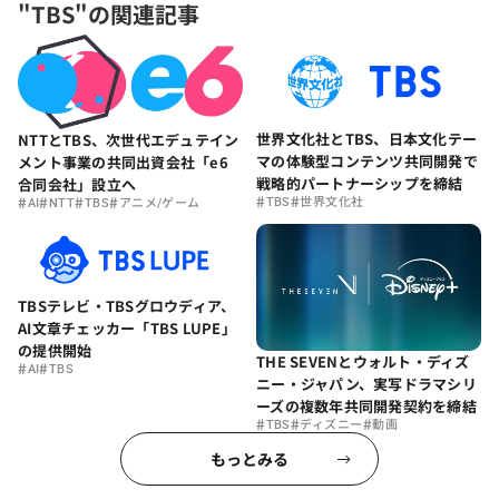
"TBS"の関連記事
世界文化社とTBS、日本文化テー
NTTとTBS、次世代エデュテイン
マの体験型コンテンツ共同開発で
メント事業の共同出資会社「e6
戦略的パートナーシップを締結
合同会社」設立へ
#
#
#
#
#
#
TBS
世界文化社
AI
NTT
TBS
アニメ/ゲーム
TBSテレビ・TBSグロウディア、
AI文章チェッカー「TBS LUPE」
の提供開始
THE SEVENとウォルト・ディズ
#
#
AI
TBS
ニー・ジャパン、実写ドラマシリ
ーズの複数年共同開発契約を締結
#
#
#
TBS
ディズニー
動画
もっとみる