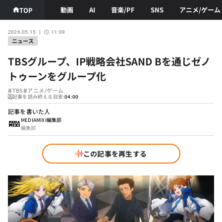
動画
AI
音楽/PF
SNS
アニメ/ゲーム
TOP
2026.05.15
11:09
ニュース
TBSグループ、IP戦略会社SAND Bを通じゼノ
トゥーンをグループ化
#
#
TBS
アニメ/ゲーム
記事を読み終える目安:
04:00
記事を書いた人
MEDIAMIXI編集部
編集部
この記事を再生する