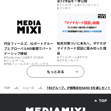
全31作品を一挙公開
#
#
アニメ/ゲーム
ツインエンジン
#
バンダイ
転売対策ついに本丸へ。ポケカが
円谷フィールズ、IGポートグルー
マイナカード認証に踏み切った理
プとグローバルMD展開でパート
由
ナーシップ締結
#
#
#
#
アニメ/ゲーム
ポケカ
Production I.G
WIT STUDIO
#
#
ポケモンカード
アニメ/ゲーム
#
円谷フィールズホールディングス
もっとみる
TOP
ニュース
TBSグループ、IP戦略会社SAND Bを通じゼノ