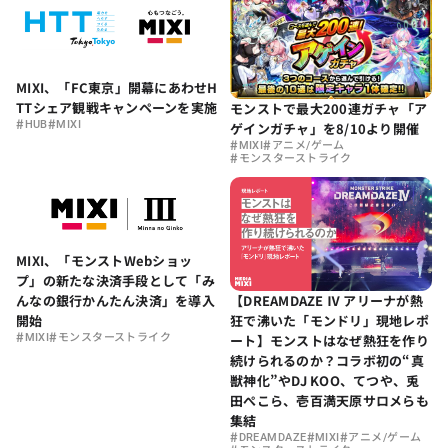
MIXI、「FC東京」開幕にあわせH
TTシェア観戦キャンペーンを実施
モンストで最大200連ガチャ「ア
#
#
HUB
MIXI
ゲインガチャ」を8/10より開催
#
#
MIXI
アニメ/ゲーム
#
モンスターストライク
MIXI、「モンストWebショッ
プ」の新たな決済手段として「み
【DREAMDAZE Ⅳ アリーナが熱
んなの銀行かんたん決済」を導入
狂で沸いた「モンドリ」現地レポ
開始
#
#
ート】モンストはなぜ熱狂を作り
MIXI
モンスターストライク
続けられるのか？コラボ初の“真
獣神化”やDJ KOO、てつや、兎
田ぺこら、壱百満天原サロメらも
集結
#
#
#
DREAMDAZE
MIXI
アニメ/ゲーム