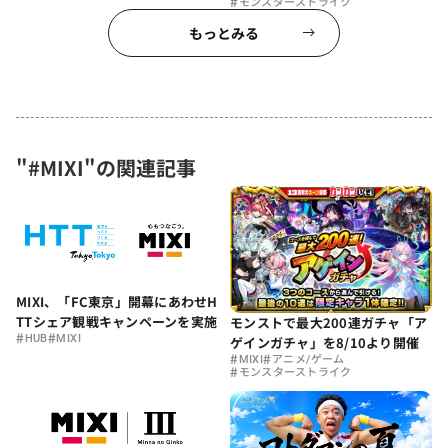
#
モンスターストライク
もっとみる
"#MIXI"の関連記事
MIXI、「FC東京」開幕にあわせH
TTシェア観戦キャンペーンを実施
モンストで最大200連ガチャ「ア
#
#
HUB
MIXI
ゲインガチャ」を8/10より開催
#
#
MIXI
アニメ/ゲーム
#
モンスターストライク