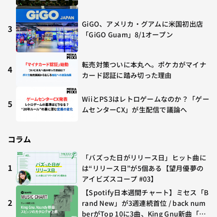
GiGO、アメリカ・グアムに米国初出店
3
「GiGO Guam」8/1オープン
転売対策ついに本丸へ。ポケカがマイナ
4
カード認証に踏み切った理由
WiiとPS3はレトロゲームなのか？「ゲー
5
ムセンターCX」が生配信で議論へ
コラム
「バズった日がリリース日」ヒット曲に
1
は“リリース日”が5個ある【望月優夢の
アイビズスコープ #03】
【Spotify日本週間チャート】ミセス「B
2
rand New」が3週連続首位 / back num
berがTop 10に3曲、King Gnu新曲「G