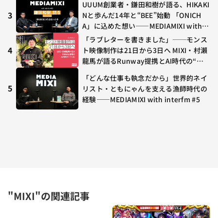
ラボ初の“真獣神化”やDJ KOO、てつ
UUUM創業者・鎌田和樹が語る、HIKAKI
や、兎田ぺこら、壱百満天原サロメらも
3
Nと歩んだ14年と“BEE”始動 「ONICH
集結
A」に込めた想い——MEDIAMIXI with in
terfm #3
「ラブレターを書きました」──モンス
4
ト映像制作は21日から3日へ MIXI・村瀨
龍馬が語るRunway提携とAI時代の“つ
くる”
「どんな仕事も執念だから」世界的ネイ
5
リスト・ともにゃんを支える漁師時代の
経験——MEDIAMIXI with interfm #5
"MIXI"の関連記事