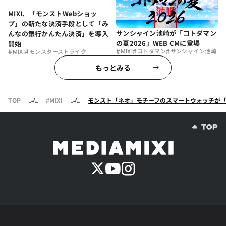
MIXI、「モンストWebショッ
プ」の新たな決済手段として「み
サンシャイン池崎が「コトダマン
んなの銀行かんたん決済」を導入
の夏2026」WEB CMに登場
開始
#
#
#
#
#
MIXI
コトダマン
サンシャイン池崎
MIXI
モンスターストライク
もっとみる
TOP
#MIXI
モンスト「ネオ」モチーフのスマートウォッチが