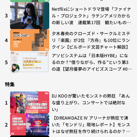
O GHOST」が初登場〜集計期間：2026
Netflixにショートドラマ登場「ファイナ
年7/24〜7/30
3
ル・プロジェクト」ラテンアメリカから
の新しい波 連載第17回 観たいものが
多すぎる～稲垣貴俊の配信時評
夕木春央のクローズド・サークルミステ
4
リ『楽園』が2位 『方舟』も10位にラン
クイン【ビルボード文芸チャート解説】
アソビシステムは「日本版HYBE」にな
5
るのか？“借りながら、作る”という第3
の道【望月優夢のアイビズスコープ #0
2】
特集
DJ KOOが驚いたモンストの熱狂 「あん
1
な盛り上がり、コンサートでは絶対な
い」
【DREAMDAZE Ⅳ アリーナが熱狂で沸
2
いた「モンドリ」現地レポート】モンス
トはなぜ熱狂を作り続けられるのか？コ