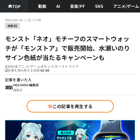
動画
AI
音楽/PF
SNS
アニメ/ゲーム
TOP
2026.06.04
17:00
#MIXI
モンスト「ネオ」モチーフのスマートウォッ
チが「モンストア」で販売開始、水瀬いのり
サイン色紙が当たるキャンペーンも
#
#
#
MIXI
アニメ/ゲーム
モンスターストライク
記事を読み終える目安:
02:00
記事を書いた人
MEDIAMIXI編集部
編集部
この記事を再生する