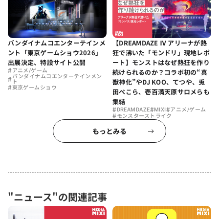
バンダイナムコエンターテインメ
【DREAMDAZE Ⅳ アリーナが熱
ント「東京ゲームショウ2026」
狂で沸いた「モンドリ」現地レポ
出展決定、特設サイト公開
ート】モンストはなぜ熱狂を作り
#
アニメ/ゲーム
続けられるのか？コラボ初の“真
バンダイナムコエンターテインメン
#
獣神化”やDJ KOO、てつや、兎
ト
#
東京ゲームショウ
田ぺこら、壱百満天原サロメらも
集結
#
#
#
DREAMDAZE
MIXI
アニメ/ゲーム
#
モンスターストライク
もっとみる
"ニュース"の関連記事