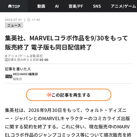
動画
AI
音楽/PF
SNS
アニメ/ゲーム
TOP
2026.07.01
17:42
ニュース
集英社、MARVELコラボ作品を9/30をもって
販売終了 電子版も同日配信終了
#
#
アニメ/ゲーム
集英社
記事を読み終える目安:
02:00
記事を書いた人
MEDIAMIXI編集部
編集部
この記事を再生する
集英社は、2026年9月30日をもって、ウォルト・ディズニ
ー・ジャパンとのMARVELキャラクターのコミカライズ出版
に関する契約を終了する。これに伴い、現在販売中のMARV
ELコラボ作品のジャンプコミックス等について順次販売を終