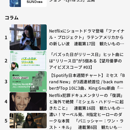
コラム
Netflixにショートドラマ登場「ファイナ
1
ル・プロジェクト」ラテンアメリカから
の新しい波 連載第17回 観たいものが
多すぎる～稲垣貴俊の配信時評
「バズった日がリリース日」ヒット曲に
2
は“リリース日”が5個ある【望月優夢の
アイビズスコープ #03】
【Spotify日本週間チャート】ミセス「B
3
rand New」が3週連続首位 / back num
berがTop 10に3曲、King Gnu新曲「G
O GHOST」が初登場〜集計期間：2026
Netflix犯罪ドキュメンタリーの「復調」
年7/24〜7/30
4
と海外で絶賛『ミシェル・ハドリーに起
きたこと』 連載第16回 観たいものが
多すぎる～稲垣貴俊の配信時評
濃い！マーベル発、R指定ヒーローのダ
5
ークな本質 「パニッシャー：ワン・ラ
スト・キル」 連載第6回 観たいもの