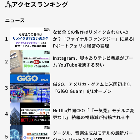
アクセスランキング
ニュース
なぜ全ての名作はリメイクされないの
1
か？「ファイナルファンタジー」に見るI
Pポートフォリオ経営の論理
Instagram、脚本ありテレビ番組がブー
2
ム YouTube凌駕する勢い
GiGO、アメリカ・グアムに米国初出店
3
「GiGO Guam」8/1オープン
Netflix共同CEO「『一気見』モデルに変
4
更なし」 続編の視聴減が指摘される中
グーグル、音楽生成AIモデルの最新バー
5
ジョン「Lyria 3.5」公開