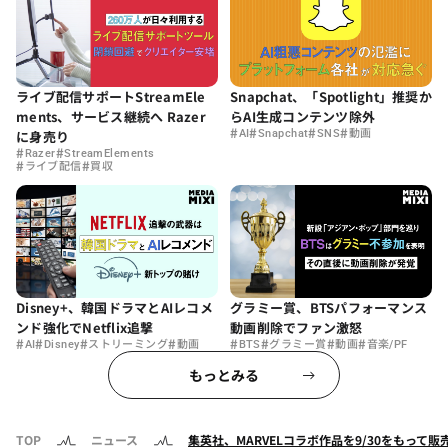
ライブ配信サポートStreamEle
Snapchat、「Spotlight」推奨か
ments、サービス継続へ Razer
らAI生成コンテンツ除外
#
#
#
#
に身売り
AI
Snapchat
SNS
動画
#
#
Razer
StreamElements
#
#
ライブ配信
買収
Disney+、韓国ドラマとAIレコメ
グラミー賞、BTSパフォーマンス
ンド強化でNetflix追撃
動画削除でファン激怒
#
#
#
#
#
#
#
#
AI
Disney
ストリーミング
動画
BTS
グラミー賞
動画
音楽/PF
もっとみる
TOP
ニュース
集英社、MARVELコラボ作品を9/30をもって