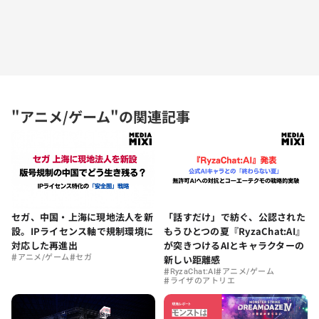
"アニメ/ゲーム"の関連記事
セガ、中国・上海に現地法人を新
「話すだけ」で紡ぐ、公認された
設。IPライセンス軸で規制環境に
もうひとつの夏『RyzaChat:AI』
対応した再進出
が突きつけるAIとキャラクターの
#
#
アニメ/ゲーム
セガ
新しい距離感
#
#
RyzaChat:AI
アニメ/ゲーム
#
ライザのアトリエ