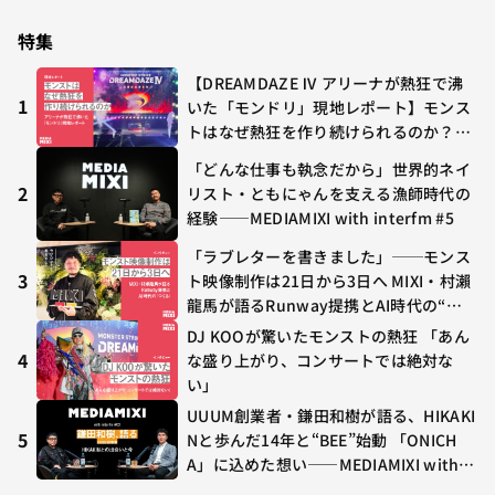
が多すぎる～稲垣貴俊の配信時評
特集
【DREAMDAZE Ⅳ アリーナが熱狂で沸
1
いた「モンドリ」現地レポート】モンス
トはなぜ熱狂を作り続けられるのか？コ
ラボ初の“真獣神化”やDJ KOO、てつ
「どんな仕事も執念だから」世界的ネイ
や、兎田ぺこら、壱百満天原サロメらも
2
リスト・ともにゃんを支える漁師時代の
集結
経験——MEDIAMIXI with interfm #5
「ラブレターを書きました」──モンス
3
ト映像制作は21日から3日へ MIXI・村瀨
龍馬が語るRunway提携とAI時代の“つ
くる”
DJ KOOが驚いたモンストの熱狂 「あん
4
な盛り上がり、コンサートでは絶対な
い」
UUUM創業者・鎌田和樹が語る、HIKAKI
5
Nと歩んだ14年と“BEE”始動 「ONICH
A」に込めた想い——MEDIAMIXI with in
terfm #3